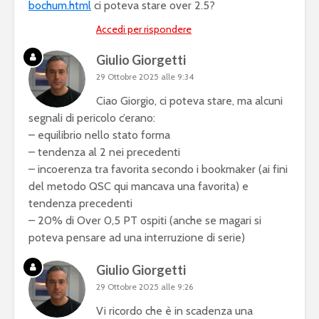
bochum.html
ci poteva stare over 2.5?
Accedi per rispondere
Giulio Giorgetti
29 Ottobre 2025 alle 9:34
Ciao Giorgio, ci poteva stare, ma alcuni
segnali di pericolo c’erano:
– equilibrio nello stato forma
– tendenza al 2 nei precedenti
– incoerenza tra favorita secondo i bookmaker (ai fini
del metodo QSC qui mancava una favorita) e
tendenza precedenti
– 20% di Over 0,5 PT ospiti (anche se magari si
poteva pensare ad una interruzione di serie)
Giulio Giorgetti
29 Ottobre 2025 alle 9:26
Vi ricordo che è in scadenza una