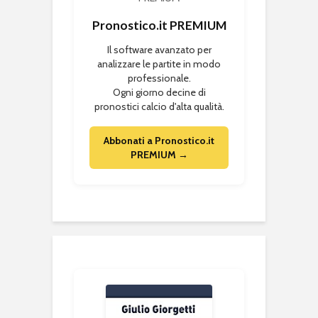
Pronostico.it PREMIUM
Il software avanzato per
analizzare le partite in modo
professionale.
Ogni giorno decine di
pronostici calcio d'alta qualità.
Abbonati a Pronostico.it
PREMIUM →