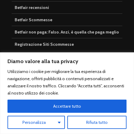
Betfair recensioni
Betfair Scommesse
Betfair non paga: Falso. Anzi, è quella che paga meglio
Registrazione Siti Scommesse
Diamo valore alla tua privacy
Utilizziamo i cookie per migliorare la tua esperienza di
Pronostici
navigazione, offrirti pubblicità o contenuti personalizzati e
Pronostici Calcio
analizzare il nostro traffico. Cliccando “Accetta tutti”, acconsenti
al nostro utilizzo dei cookie.
Miglior Sito di Pronostici Calcio
Accettare tutto
Quote Serie A
Personalizza
Rifiuta tutto
Bookmaker & Bonus