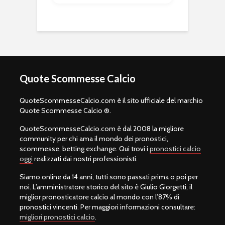
Quote Scommesse Calcio
QuoteScommesseCalcio.com è il sito ufficiale del marchio
Quote Scommesse Calcio ®.
QuoteScommesseCalcio.com è dal 2008 la migliore
community per chi ama il mondo dei pronostici,
scommesse, betting exchange. Qui trovi i
pronostici calcio
oggi
realizzati dai nostri professionisti.
Siamo online da 14 anni, tutti sono passati prima o poi per
noi. L’amministratore storico del sito è Giulio Giorgetti, il
miglior pronosticatore calcio al mondo con l’87% di
pronostici vincenti. Per maggiori informazioni consultare:
migliori pronostici calcio
.