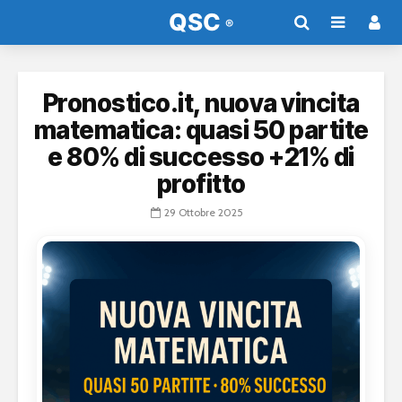
Pronostico.it, nuova vincita
matematica: quasi 50 partite
e 80% di successo +21% di
profitto
29 Ottobre 2025