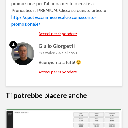
promozione per l’abbonamento mensile a
Pronostico.it PREMIUM: Clicca su questo articolo
https://quotescommessecalcio.com/sconto-
promozionale/
Accedi per rispondere
Giulio Giorgetti
29 Ottobre 2025 alle 9:21
Buongiorno a tutti!
Accedi per rispondere
Ti potrebbe piacere anche