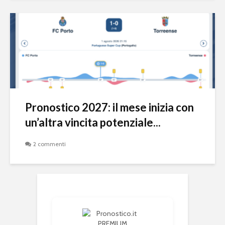
Pronostico 2027: il mese inizia con
un’altra vincita potenziale...
2 commenti