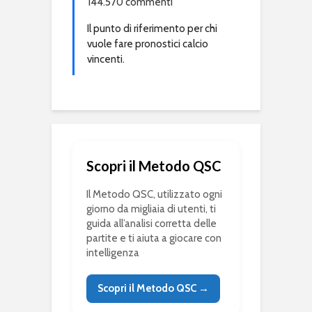
144.570 commenti
Il punto di riferimento per chi
vuole fare pronostici calcio
vincenti.
Scopri il Metodo QSC
Il Metodo QSC, utilizzato ogni
giorno da migliaia di utenti, ti
guida all’analisi corretta delle
partite e ti aiuta a giocare con
intelligenza
Scopri il Metodo QSC →