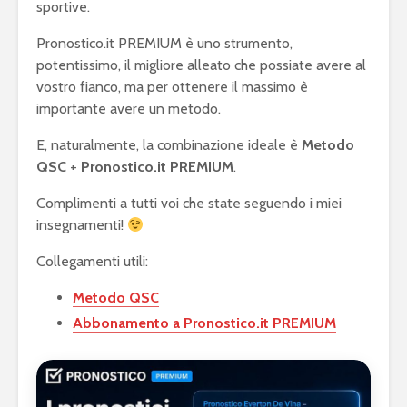
sportive.
Pronostico.it PREMIUM è uno strumento,
potentissimo, il migliore alleato che possiate avere al
vostro fianco, ma per ottenere il massimo è
importante avere un metodo.
E, naturalmente, la combinazione ideale è
Metodo
QSC
+
Pronostico.it PREMIUM
.
Complimenti a tutti voi che state seguendo i miei
insegnamenti!
Collegamenti utili:
Metodo QSC
Abbonamento a Pronostico.it PREMIUM