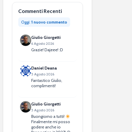
Commenti Recenti
Oggi:
1 nuovo commento
Giulio Giorgetti
6 Agosto 2026
Grazie! Dajeee! :D
Daniel Deana
5 Agosto 2026
Fantastico Giulio,
complimenti!
Giulio Giorgetti
5 Agosto 2026
Buongiorno a tutti!
Finalmente mi posso
godere anche io