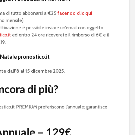
ma di tutto abbonarsi a €25
facendo clic qui
no mensile).
attivazione è possibile inviare un’email con oggetto
ico.it
ed entro 24 ore riceverete il rimborso di 6€ e il
19.
a Natale pronostico.it
nte
dall’8 al 15 dicembre 2025
.
ncora di più?
stico.it PREMIUM preferiscono l’annuale: garantisce
nnuale – 129€