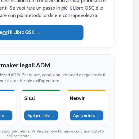
sseCalcio.com condividiamo analisi, pronostici e
nti. Se vuoi fare un passo in più, il Libro QSC è lo
are con più metodo, ordine e consapevolezza.
eggi il Libro QSC →
maker legali ADM
rizzati ADM. Per quote, condizioni, mercati e regolamenti
re il sito ufficiale dell’operatore.
Sisal
Netwin
info →
Apri per info →
Apri per info →
 responsabilmente. Verifica sempre termini e condizioni sul sito
dell’operatore.