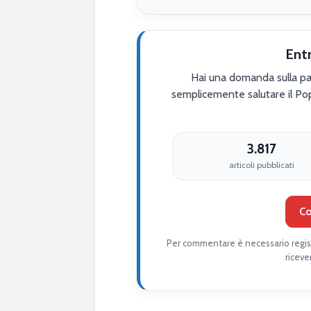
Ent
Hai una domanda sulla par
semplicemente salutare il Po
3.817
articoli pubblicati
Co
Per commentare è necessario regist
riceve