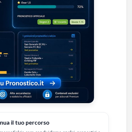
nua il tuo percorso