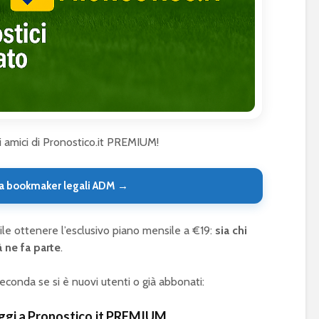
li amici di Pronostico.it PREMIUM!
a bookmaker legali ADM →
ile ottenere l’esclusivo piano mensile a €19:
sia chi
à ne fa parte
.
econda se si è nuovi utenti o già abbonati:
oggi a Pronostico.it PREMIUM