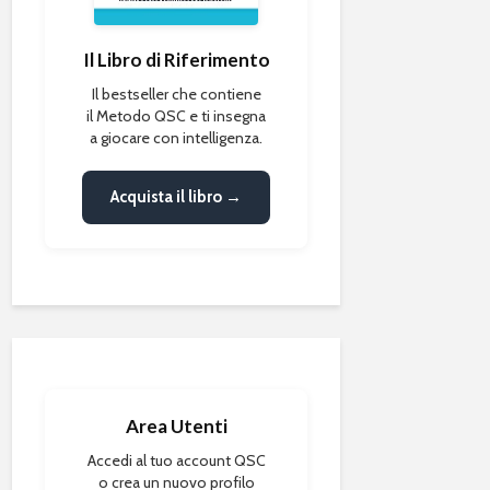
Il Libro di Riferimento
Il bestseller che contiene
il Metodo QSC e ti insegna
a giocare con intelligenza.
Acquista il libro →
Area Utenti
Accedi al tuo account QSC
o crea un nuovo profilo