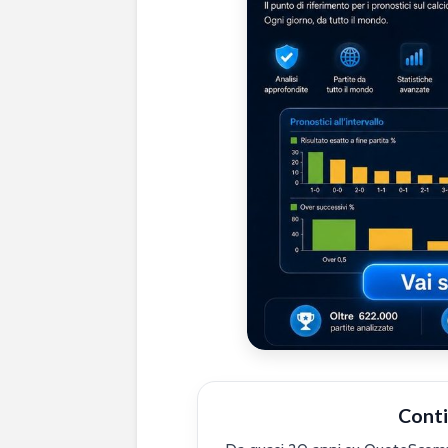
Conti