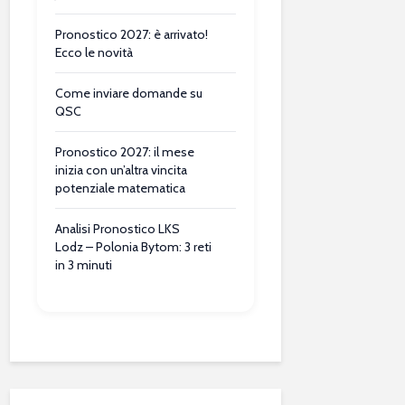
Pronostico 2027: è arrivato!
Ecco le novità
Come inviare domande su
QSC
Pronostico 2027: il mese
inizia con un’altra vincita
potenziale matematica
Analisi Pronostico LKS
Lodz – Polonia Bytom: 3 reti
in 3 minuti