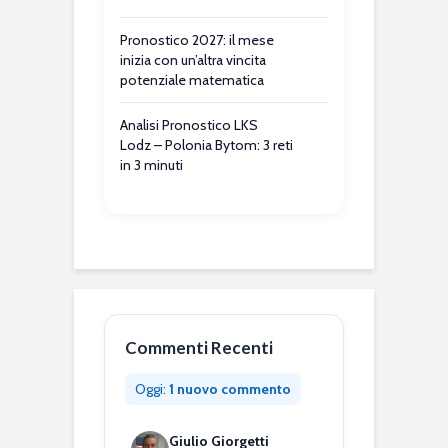
Pronostico 2027: il mese
inizia con un’altra vincita
potenziale matematica
Analisi Pronostico LKS
Lodz – Polonia Bytom: 3 reti
in 3 minuti
Commenti Recenti
Oggi:
1 nuovo commento
Giulio Giorgetti