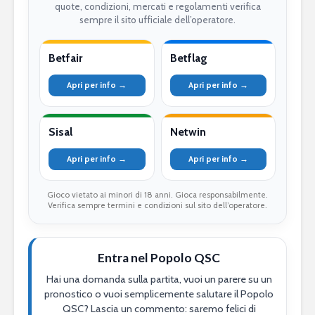
quote, condizioni, mercati e regolamenti verifica
sempre il sito ufficiale dell’operatore.
Betfair
Betflag
Apri per info →
Apri per info →
Sisal
Netwin
Apri per info →
Apri per info →
Gioco vietato ai minori di 18 anni. Gioca responsabilmente.
Verifica sempre termini e condizioni sul sito dell’operatore.
Entra nel Popolo QSC
Hai una domanda sulla partita, vuoi un parere su un
pronostico o vuoi semplicemente salutare il Popolo
QSC? Lascia un commento: saremo felici di