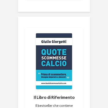
Il Libro di Riferimento
Il bestseller che contiene