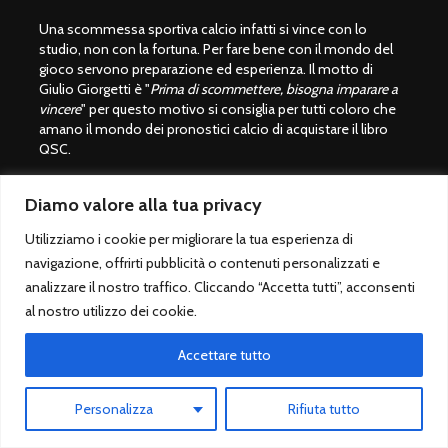
Una scommessa sportiva calcio infatti si vince con lo
studio, non con la fortuna. Per fare bene con il mondo del
gioco servono preparazione ed esperienza. Il motto di
Giulio Giorgetti è "
Prima di scommettere, bisogna imparare a
vincere
" per questo motivo si consiglia per tutti coloro che
amano il mondo dei pronostici calcio di acquistare il libro
QSC.
Non utilizziamo social, siamo solo su questo sito. Buon
Diamo valore alla tua privacy
divertimento con QuoteScommesseCalcio.com.
Utilizziamo i cookie per migliorare la tua esperienza di
Giocare con moderazione
navigazione, offrirti pubblicità o contenuti personalizzati e
analizzare il nostro traffico. Cliccando “Accetta tutti”, acconsenti
Le scommesse sportive sono vietate ai minori di 18 anni.
al nostro utilizzo dei cookie.
Giocare solo su siti legali autorizzati dallo Stato italiano
(ADM/AAMS).
Accettare tutto
Lista bookmaker scommesse legali
Betting Exchange ®
Personalizza
Rifiuta tutto
Pronostico.it