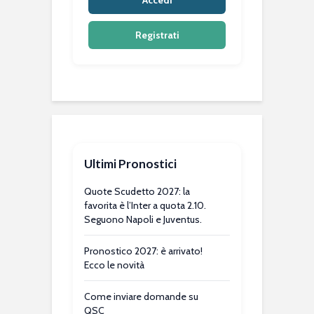
Registrati
Ultimi Pronostici
Quote Scudetto 2027: la
favorita è l’Inter a quota 2.10.
Seguono Napoli e Juventus.
Pronostico 2027: è arrivato!
Ecco le novità
Come inviare domande su
QSC