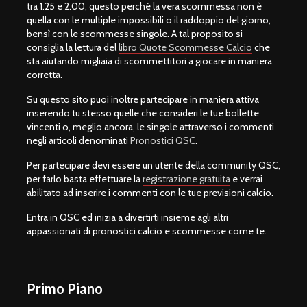
tra 1.25 e 2.00, questo perché la vera scommessa non è
quella con le multiple impossibili o il raddoppio del giorno,
bensì con le scommesse singole. A tal proposito si
consiglia la lettura del
libro Quote Scommesse Calcio
che
sta aiutando migliaia di scommettitori a giocare in maniera
corretta.
Su questo sito puoi inoltre partecipare in maniera attiva
inserendo tu stesso quelle che consideri le tue bollette
vincenti o, meglio ancora, le singole attraverso i commenti
negli articoli denominati
Pronostici QSC
.
Per partecipare devi essere un utente della community QSC,
per farlo basta effettuare la
registrazione gratuita
e verrai
abilitato ad inserire i commenti con le tue previsioni calcio.
Entra in QSC ed inizia a divertirti insieme agli altri
appassionati di pronostici calcio e scommesse come te.
Primo Piano