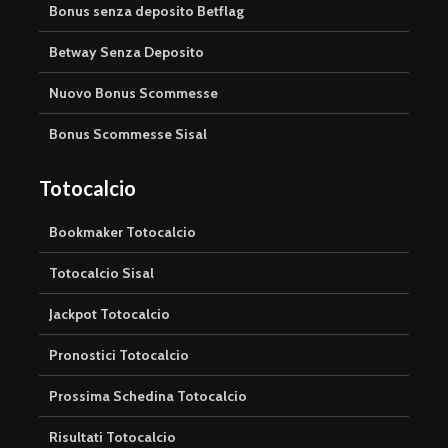
Bonus senza deposito Betflag
Betway Senza Deposito
Nuovo Bonus Scommesse
Bonus Scommesse Sisal
Totocalcio
Bookmaker Totocalcio
Totocalcio Sisal
Jackpot Totocalcio
Pronostici Totocalcio
Prossima Schedina Totocalcio
Risultati Totocalcio