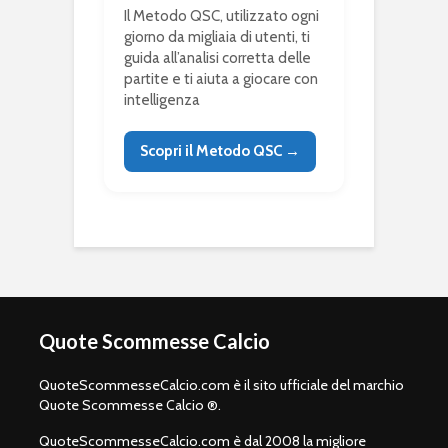
Il Metodo QSC, utilizzato ogni
giorno da migliaia di utenti, ti
guida all’analisi corretta delle
partite e ti aiuta a giocare con
intelligenza
Scopri il Metodo QSC →
Quote Scommesse Calcio
QuoteScommesseCalcio.com è il sito ufficiale del marchio
Quote Scommesse Calcio ®.
QuoteScommesseCalcio.com è dal 2008 la migliore