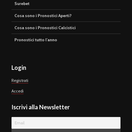
Surebet
Cosa sono i Pronostici Aperti?
Cosa sono i Pronostici Calcistici
Pronostici tutto l’anno
Login
Registrati
Accedi
Iscrivi alla Newsletter