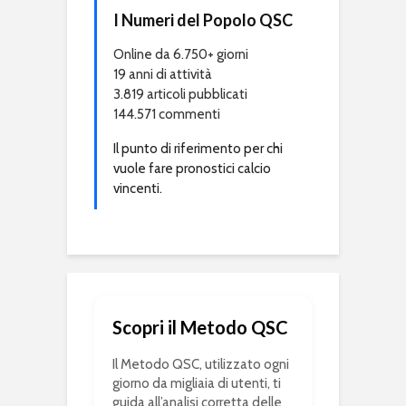
I Numeri del Popolo QSC
Online da 6.750+ giorni
19 anni di attività
3.819 articoli pubblicati
144.571 commenti
Il punto di riferimento per chi
vuole fare pronostici calcio
vincenti.
Scopri il Metodo QSC
Il Metodo QSC, utilizzato ogni
giorno da migliaia di utenti, ti
guida all’analisi corretta delle