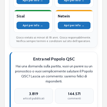
Apri per info →
Apri per info →
Sisal
Netwin
Apri per info →
Apri per info →
Gioco vietato ai minori di 18 anni. Gioca responsabilmente.
Verifica sempre termini e condizioni sul sito dell’operatore.
Entra nel Popolo QSC
Hai una domanda sulla partita, vuoi un parere su un
pronostico o vuoi semplicemente salutare il Popolo
QSC? Lascia un commento: saremo felici di
risponderti.
3.819
144.571
articoli pubblicati
commenti