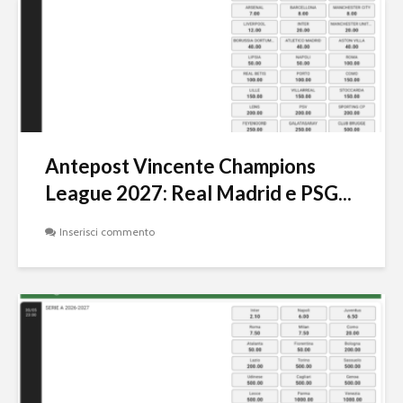
Antepost Vincente Champions
League 2027: Real Madrid e PSG...
Inserisci commento