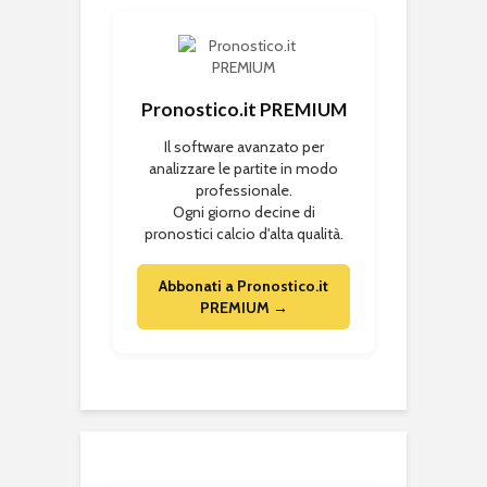
Pronostico.it PREMIUM
Il software avanzato per
analizzare le partite in modo
professionale.
Ogni giorno decine di
pronostici calcio d'alta qualità.
Abbonati a Pronostico.it
PREMIUM →