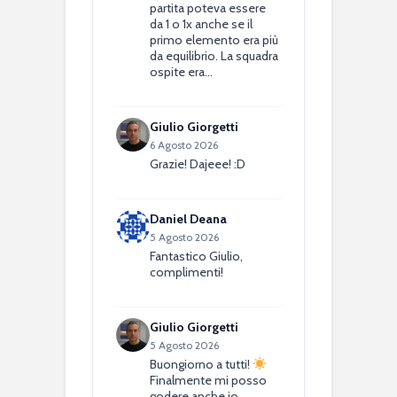
partita poteva essere
da 1 o 1x anche se il
primo elemento era più
da equilibrio. La squadra
ospite era…
Giulio Giorgetti
6 Agosto 2026
Grazie! Dajeee! :D
Daniel Deana
5 Agosto 2026
Fantastico Giulio,
complimenti!
Giulio Giorgetti
5 Agosto 2026
Buongiorno a tutti!
Finalmente mi posso
godere anche io