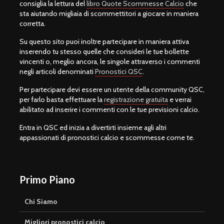
consiglia la lettura del
libro Quote Scommesse Calcio
che
sta aiutando migliaia di scommettitori a giocare in maniera
corretta.
Su questo sito puoi inoltre partecipare in maniera attiva
inserendo tu stesso quelle che consideri le tue bollette
vincenti o, meglio ancora, le singole attraverso i commenti
negli articoli denominati
Pronostici QSC
.
Per partecipare devi essere un utente della community QSC,
per farlo basta effettuare la
registrazione gratuita
e verrai
abilitato ad inserire i commenti con le tue previsioni calcio.
Entra in QSC ed inizia a divertirti insieme agli altri
appassionati di pronostici calcio e scommesse come te.
Primo Piano
Chi Siamo
Migliori pronostici calcio