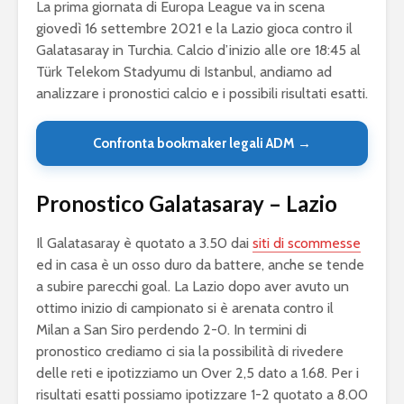
La prima giornata di Europa League va in scena
giovedì 16 settembre 2021 e la Lazio gioca contro il
Galatasaray in Turchia. Calcio d’inizio alle ore 18:45 al
Türk Telekom Stadyumu di Istanbul, andiamo ad
analizzare i pronostici calcio e i possibili risultati esatti.
Confronta bookmaker legali ADM →
Pronostico Galatasaray – Lazio
Il
Galatasaray è quotato a 3.50 dai
siti di scommesse
ed in casa è un osso duro da battere, anche se tende
a subire parecchi goal. La Lazio dopo aver avuto un
ottimo inizio di campionato si è arenata contro il
Milan a San Siro perdendo 2-0. In termini di
pronostico crediamo ci sia la possibilità di rivedere
delle reti e ipotizziamo un Over 2,5 dato a 1.68. Per i
risultati esatti possiamo ipotizzare 1-2 quotato a 8.00