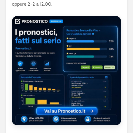
oppure 2-2 a 12.00.