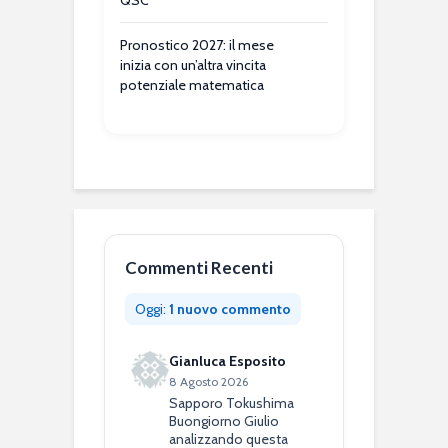
Pronostico 2027: il mese
inizia con un’altra vincita
potenziale matematica
Commenti Recenti
Oggi:
1 nuovo commento
Gianluca Esposito
8 Agosto 2026
Sapporo Tokushima
Buongiorno Giulio
analizzando questa