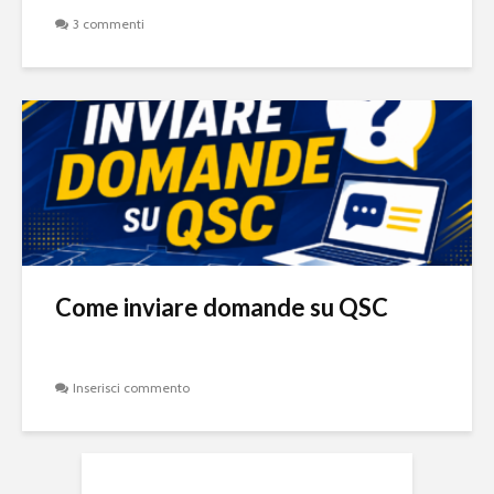
3 commenti
Come inviare domande su QSC
Inserisci commento