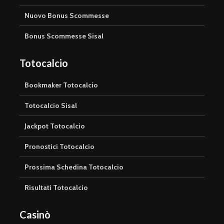
Nuovo Bonus Scommesse
Bonus Scommesse Sisal
Totocalcio
Bookmaker Totocalcio
Totocalcio Sisal
Jackpot Totocalcio
Pronostici Totocalcio
Prossima Schedina Totocalcio
Risultati Totocalcio
Casinò