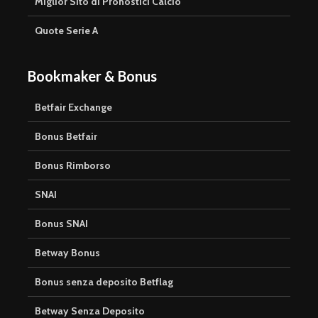
Miglior Sito di Pronostici Calcio
Quote Serie A
Bookmaker & Bonus
Betfair Exchange
Bonus Betfair
Bonus Rimborso
SNAI
Bonus SNAI
Betway Bonus
Bonus senza deposito Betflag
Betway Senza Deposito