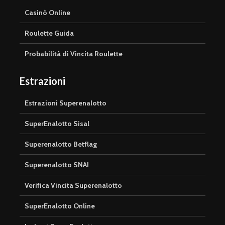
Casinò Online
Roulette Guida
Probabilità di Vincita Roulette
Estrazioni
Estrazioni Superenalotto
SuperEnalotto Sisal
Superenalotto Betflag
Superenalotto SNAI
Verifica Vincita Superenalotto
SuperEnalotto Online