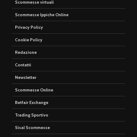
Scommesse virtuali
Scommesse Ippiche Online
Privacy Policy
Cookie Policy
Redazione
Contatti
Newsletter
Scommesse Online
Betfair Exchange
Trading Sportivo
Sisal Scommesse