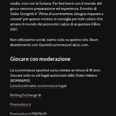
studio, non con la fortuna. Per fare bene con il mondo del
gioco servono preparazione ed esperienza. Il motto di
Giulio Giorgetti è "
Prima di scommettere, bisogna imparare a
vincere
" per questo motivo si consiglia per tutti coloro che
amano il mondo dei pronostici calcio di acquistare il libro
QSC.
Non utilizziamo social, siamo solo su questo sito. Buon
divertimento con QuoteScommesseCalcio.com.
Giocare con moderazione
Le scommesse sportive sono vietate ai minori di 18 anni.
Giocare solo su siti legali autorizzati dallo Stato italiano
(ADM/AAMS).
Lista bookmaker scommesse legali
Betting Exchange ®
Pronostico.it
Pronostico.it PREMIUM