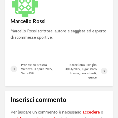
Marcello Rossi
Marcello Rossi scrittore, autore e saggista ed esperto
di scommesse sportive.
Pronostico Brescia-
Barcellona-Siviglia
Vicenza, 3 aprile 2022,
3/04/2022, Liga: stato
Serie B￼
forma, precedenti,
quote
Inserisci commento
Per lasciare un commento è necessario
accedere
o