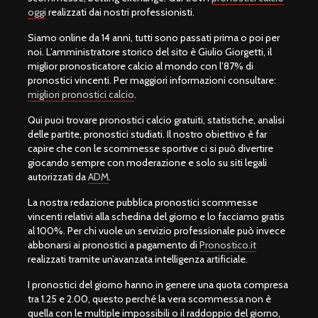
oggi
realizzati dai nostri professionisti.
Siamo online da 14 anni, tutti sono passati prima o poi per
noi. L’amministratore storico del sito è Giulio Giorgetti, il
miglior pronosticatore calcio al mondo con l’87% di
pronostici vincenti. Per maggiori informazioni consultare:
migliori pronostici calcio
.
Qui puoi trovare pronostici calcio gratuiti, statistiche, analisi
delle partite, pronostici studiati. Il nostro obiettivo è far
capire che con le scommesse sportive ci si può divertire
giocando sempre con moderazione e solo su siti legali
autorizzati da
ADM
.
La nostra redazione pubblica pronostici scommesse
vincenti relativi alla schedina del giorno e lo facciamo gratis
al 100%. Per chi vuole un servizio professionale può invece
abbonarsi ai pronostici a pagamento di
Pronostico.it
realizzati tramite un’avanzata intelligenza artificiale.
I pronostici del giorno hanno in genere una quota compresa
tra 1.25 e 2.00, questo perché la vera scommessa non è
quella con le multiple impossibili o il raddoppio del giorno,