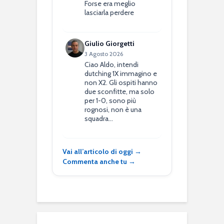
Forse era meglio
lasciarla perdere
Giulio Giorgetti
3 Agosto 2026
Ciao Aldo, intendi
dutching 1X immagino e
non X2. Gli ospiti hanno
due sconfitte, ma solo
per 1-0, sono più
rognosi, non è una
squadra…
Vai all’articolo di oggi →
Commenta anche tu →