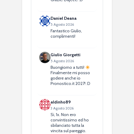
Daniel Deana
5 Agosto 2026
Fantastico Giulio,
complimenti!
Giulio Giorgetti
5 Agosto 2026
Buongiorno a tutti!
Finalmente mi posso
godere anche io
Pronostico.it 2027! :D
aldinho89
3 Agosto 2026
Si, 1x. Non ero
convintissimo ed ho
sbilanciato tutta la
vincita sul pareggio.