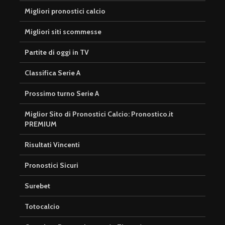
Migliori pronostici calcio
Migliori siti scommesse
Partite di oggi in TV
Classifica Serie A
Prossimo turno Serie A
Miglior Sito di Pronostici Calcio: Pronostico.it
PREMIUM
Risultati Vincenti
Pronostici Sicuri
Surebet
Totocalcio