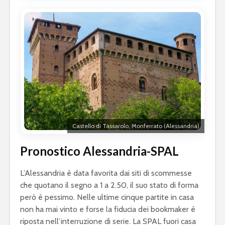
Castello di Tassarolo, Monferrato (Alessandria)
Pronostico Alessandria-SPAL
L’Alessandria è data favorita dai siti di scommesse
che quotano il segno a 1 a 2.50, il suo stato di forma
però è pessimo. Nelle ultime cinque partite in casa
non ha mai vinto e forse la fiducia dei bookmaker è
riposta nell’interruzione di serie. La SPAL fuori casa