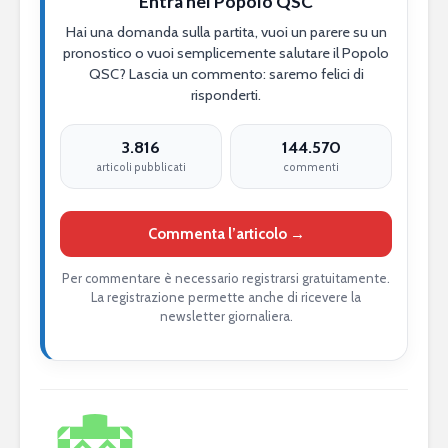
Entra nel Popolo QSC
Hai una domanda sulla partita, vuoi un parere su un
pronostico o vuoi semplicemente salutare il Popolo
QSC? Lascia un commento: saremo felici di
risponderti.
3.816
144.570
articoli pubblicati
commenti
Commenta l’articolo →
Per commentare è necessario registrarsi gratuitamente.
La registrazione permette anche di ricevere la
newsletter giornaliera.