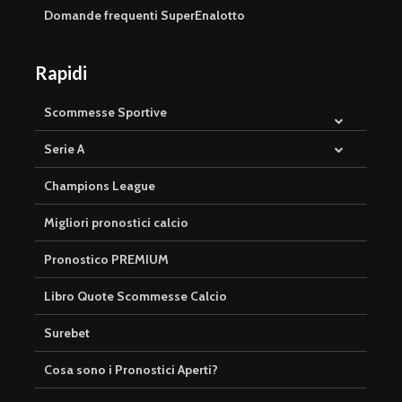
Domande frequenti SuperEnalotto
Rapidi
Scommesse Sportive
Serie A
Champions League
Migliori pronostici calcio
Pronostico PREMIUM
Libro Quote Scommesse Calcio
Surebet
Cosa sono i Pronostici Aperti?