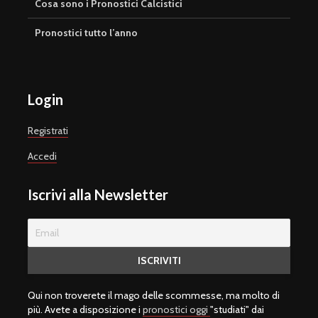
Cosa sono i Pronostici Calcistici
Pronostici tutto l’anno
Login
Registrati
Accedi
Iscrivi alla Newsletter
Qui non troverete il mago delle scommesse, ma molto di
più. Avete a disposizione i
pronostici oggi
"studiati" dai