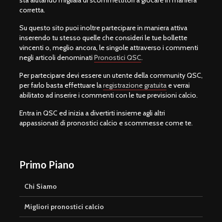
corretta.
Su questo sito puoi inoltre partecipare in maniera attiva
inserendo tu stesso quelle che consideri le tue bollette
vincenti o, meglio ancora, le singole attraverso i commenti
negli articoli denominati
Pronostici QSC
.
Per partecipare devi essere un utente della community QSC,
per farlo basta effettuare la
registrazione gratuita
e verrai
abilitato ad inserire i commenti con le tue previsioni calcio.
Entra in QSC ed inizia a divertirti insieme agli altri
appassionati di pronostici calcio e scommesse come te.
Primo Piano
Chi Siamo
Migliori pronostici calcio