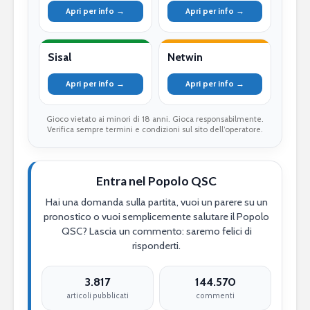
Apri per info →
Apri per info →
Sisal
Netwin
Apri per info →
Apri per info →
Gioco vietato ai minori di 18 anni. Gioca responsabilmente.
Verifica sempre termini e condizioni sul sito dell’operatore.
Entra nel Popolo QSC
Hai una domanda sulla partita, vuoi un parere su un
pronostico o vuoi semplicemente salutare il Popolo
QSC? Lascia un commento: saremo felici di
risponderti.
3.817
144.570
articoli pubblicati
commenti