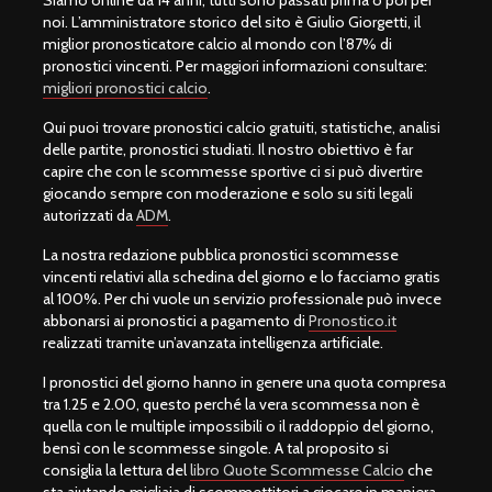
noi. L’amministratore storico del sito è Giulio Giorgetti, il
miglior pronosticatore calcio al mondo con l’87% di
pronostici vincenti. Per maggiori informazioni consultare:
migliori pronostici calcio
.
Qui puoi trovare pronostici calcio gratuiti, statistiche, analisi
delle partite, pronostici studiati. Il nostro obiettivo è far
capire che con le scommesse sportive ci si può divertire
giocando sempre con moderazione e solo su siti legali
autorizzati da
ADM
.
La nostra redazione pubblica pronostici scommesse
vincenti relativi alla schedina del giorno e lo facciamo gratis
al 100%. Per chi vuole un servizio professionale può invece
abbonarsi ai pronostici a pagamento di
Pronostico.it
realizzati tramite un’avanzata intelligenza artificiale.
I pronostici del giorno hanno in genere una quota compresa
tra 1.25 e 2.00, questo perché la vera scommessa non è
quella con le multiple impossibili o il raddoppio del giorno,
bensì con le scommesse singole. A tal proposito si
consiglia la lettura del
libro Quote Scommesse Calcio
che
sta aiutando migliaia di scommettitori a giocare in maniera