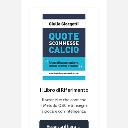
Il Libro di Riferimento
Il bestseller che contiene
il Metodo QSC e ti insegna
a giocare con intelligenza.
Acquista il libro →