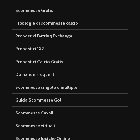
Scommessa Gratis
Tipologie di scommesse calcio
Pronostici Betting Exchange
Pronostici 1X2
Pronostici Calcio Gratis
Domande Frequenti
Scommesse singole o multiple
Guida Scommesse Gol
Scommesse Cavalli
Scommesse virtuali
Scommesse Ippiche Online