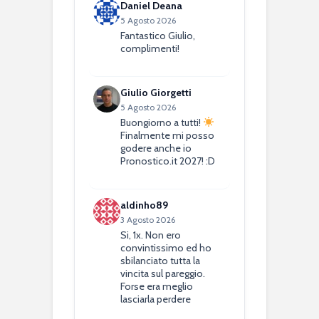
Daniel Deana
5 Agosto 2026
Fantastico Giulio,
complimenti!
Giulio Giorgetti
5 Agosto 2026
Buongiorno a tutti!
Finalmente mi posso
godere anche io
Pronostico.it 2027! :D
aldinho89
3 Agosto 2026
Si, 1x. Non ero
convintissimo ed ho
sbilanciato tutta la
vincita sul pareggio.
Forse era meglio
lasciarla perdere