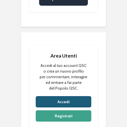
Area Utenti
Accedi al tuo account QSC
o crea un nuovo profilo
per commentare, interagire
ed entrare a far parte
del Popolo QSC.
Accedi
Registrati