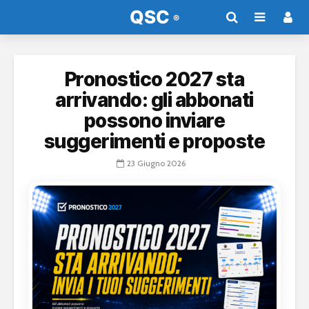
Pronostico 2027 sta
arrivando: gli abbonati
possono inviare
suggerimenti e proposte
23 Giugno 2026