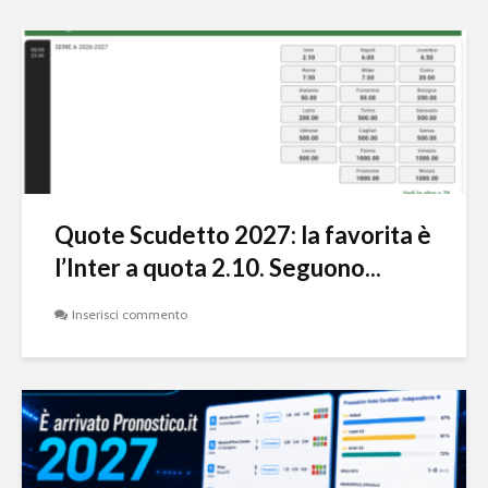
Quote Scudetto 2027: la favorita è
l’Inter a quota 2.10. Seguono...
Inserisci commento