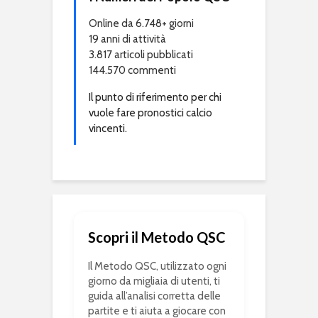
Online da 6.748+ giorni
19 anni di attività
3.817 articoli pubblicati
144.570 commenti
Il punto di riferimento per chi
vuole fare pronostici calcio
vincenti.
Scopri il Metodo QSC
Il Metodo QSC, utilizzato ogni
giorno da migliaia di utenti, ti
guida all’analisi corretta delle
partite e ti aiuta a giocare con