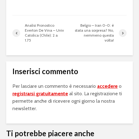
Analisi Pronostico
Belgio – Iran 0-0: è
Everton De Vina – Univ
stata una sorpresa? No,
Catolica (Chile): 2 a
nemmeno questa
1.75
volta!
Inserisci commento
Per lasciare un commento è necessario
accedere
o
registrarsi gratuitamente
al sito. La registrazione ti
permette anche di ricevere ogni giorno la nostra
newsletter.
Ti potrebbe piacere anche