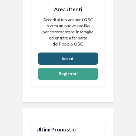
Area Utenti
Accedi al tuo account QSC
o crea un nuovo profilo
per commentare, interagire
ed entrare a far parte
del Popolo QSC.
Accedi
Registrati
Ultimi Pronostici