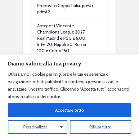
Pronostici Coppa Italia: presi i
primi 2
Antepost Vincente
Champions League 2027:
Real Madrid e PSG a 6.00.
Inter 20, Napoli 50, Roma
100 e Como 150
Diamo valore alla tua privacy
Quote Scudetto 2027: la
favorita è l’Inter a quota 2.10.
Utilizziamo i cookie per migliorare la tua esperienza di
Seguono Napoli e Juventus.
navigazione, offrirti pubblicità o contenuti personalizzati e
analizzare il nostro traffico. Cliccando “Accetta tutti”, acconsenti
Pronostico 2027: è arrivato!
al nostro utilizzo dei cookie.
Ecco le novità
Accettare tutto
Come inviare domande su
QSC
Personalizza
Rifiuta tutto