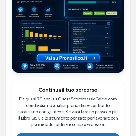
Continua il tuo percorso
Da quasi 20 anni su QuoteScommesseCalcio.com
condividiamo analisi, pronostici e confronto
quotidiano con gli utenti. Se vuoi fare un passo in più,
il Libro QSC è lo strumento pensato per lavorare con
più metodo, ordine e consapevolezza.