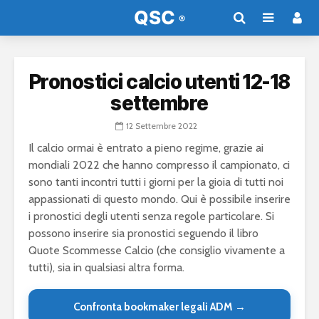
Pronostici calcio utenti 12-18
settembre
12 Settembre 2022
Il calcio ormai è entrato a pieno regime, grazie ai
mondiali 2022 che hanno compresso il campionato, ci
sono tanti incontri tutti i giorni per la gioia di tutti noi
appassionati di questo mondo. Qui è possibile inserire
i pronostici degli utenti senza regole particolare. Si
possono inserire sia pronostici seguendo il libro
Quote Scommesse Calcio (che consiglio vivamente a
tutti), sia in qualsiasi altra forma.
Confronta bookmaker legali ADM →