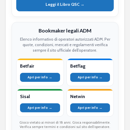
Leggi il Libro QSC →
Bookmaker legali ADM
Elenco informativo di operatori autorizzati ADM. Per
quote, condizioni, mercati e regolamenti verifica
sempre il sito ufficiale dell’operatore.
Betfair
Betflag
Apri per info →
Apri per info →
Sisal
Netwin
Apri per info →
Apri per info →
Gioco vietato ai minori di 18 anni. Gioca responsabilmente.
Verifica sempre termini e condizioni sul sito dell’operatore.