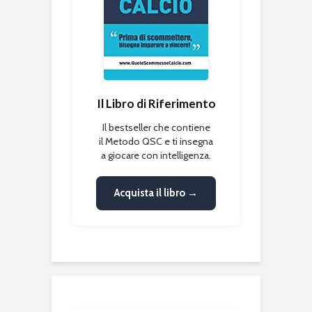
Il Libro di Riferimento
Il bestseller che contiene
il Metodo QSC e ti insegna
a giocare con intelligenza.
Acquista il libro →