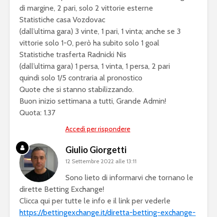
di margine, 2 pari, solo 2 vittorie esterne
Statistiche casa Vozdovac
(dall’ultima gara) 3 vinte, 1 pari, 1 vinta; anche se 3
vittorie solo 1-0, però ha subito solo 1 goal
Statistiche trasferta Radnicki Nis
(dall’ultima gara) 1 persa, 1 vinta, 1 persa, 2 pari
quindi solo 1/5 contraria al pronostico
Quote che si stanno stabilizzando.
Buon inizio settimana a tutti, Grande Admin!
Quota: 1.37
Accedi per rispondere
Giulio Giorgetti
12 Settembre 2022 alle 13:11
Sono lieto di informarvi che tornano le
dirette Betting Exchange!
Clicca qui per tutte le info e il link per vederle
https://bettingexchange.it/diretta-betting-exchange-