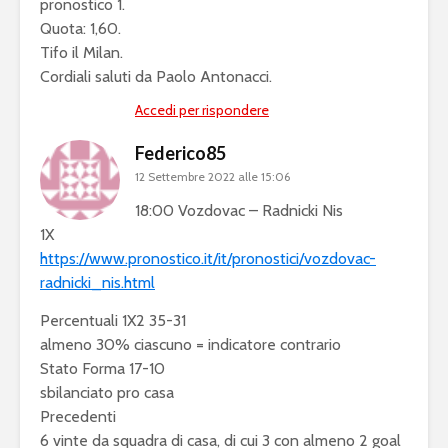
pronostico 1.
Quota: 1,60.
Tifo il Milan.
Cordiali saluti da Paolo Antonacci.
Accedi per rispondere
Federico85
12 Settembre 2022 alle 15:06
18:00 Vozdovac – Radnicki Nis
1X
https://www.pronostico.it/it/pronostici/vozdovac-
radnicki_nis.html
Percentuali 1X2 35-31
almeno 30% ciascuno = indicatore contrario
Stato Forma 17-10
sbilanciato pro casa
Precedenti
6 vinte da squadra di casa, di cui 3 con almeno 2 goal