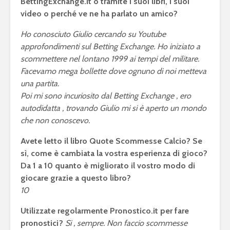
BettingExchange.it o tramite i suoi libri, i suoi
video o perché ve ne ha parlato un amico?
Ho conosciuto Giulio cercando su Youtube
approfondimenti sul Betting Exchange. Ho iniziato a
scommettere nel lontano 1999 ai tempi del militare.
Facevamo mega bollette dove ognuno di noi metteva
una partita.
Poi mi sono incuriosito dal Betting Exchange , ero
autodidatta , trovando Giulio mi si è aperto un mondo
che non conoscevo.
Avete letto il libro Quote Scommesse Calcio? Se
sì, come è cambiata la vostra esperienza di gioco?
Da 1 a 10 quanto è migliorato il vostro modo di
giocare grazie a questo libro?
10
Utilizzate regolarmente Pronostico.it per fare
pronostici?
Si , sempre. Non faccio scommesse