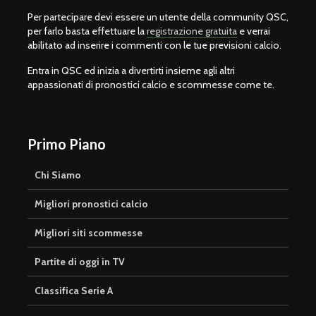
Per partecipare devi essere un utente della community QSC,
per farlo basta effettuare la
registrazione gratuita
e verrai
abilitato ad inserire i commenti con le tue previsioni calcio.
Entra in QSC ed inizia a divertirti insieme agli altri
appassionati di pronostici calcio e scommesse come te.
Primo Piano
Chi Siamo
Migliori pronostici calcio
Migliori siti scommesse
Partite di oggi in TV
Classifica Serie A