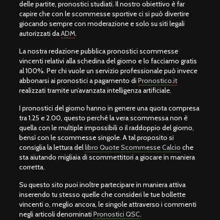
delle partite, pronostici studiati. Il nostro obiettivo è far
capire che con le scommesse sportive ci si può divertire
giocando sempre con moderazione e solo su siti legali
autorizzati da
ADM
.
La nostra redazione pubblica pronostici scommesse
vincenti relativi alla schedina del giorno e lo facciamo gratis
al 100%. Per chi vuole un servizio professionale può invece
abbonarsi ai pronostici a pagamento di
Pronostico.it
realizzati tramite un’avanzata intelligenza artificiale.
I pronostici del giorno hanno in genere una quota compresa
tra 1.25 e 2.00, questo perché la vera scommessa non è
quella con le multiple impossibili o il raddoppio del giorno,
bensì con le scommesse singole. A tal proposito si
consiglia la lettura del
libro Quote Scommesse Calcio
che
sta aiutando migliaia di scommettitori a giocare in maniera
corretta.
Su questo sito puoi inoltre partecipare in maniera attiva
inserendo tu stesso quelle che consideri le tue bollette
vincenti o, meglio ancora, le singole attraverso i commenti
negli articoli denominati
Pronostici QSC
.