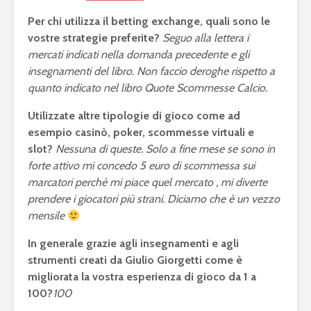
Per chi utilizza il betting exchange, quali sono le
vostre strategie preferite?
Seguo alla lettera i
mercati indicati nella domanda precedente e gli
insegnamenti del libro. Non faccio deroghe rispetto a
quanto indicato nel libro Quote Scommesse Calcio.
Utilizzate altre tipologie di gioco come ad
esempio casinò, poker, scommesse virtuali e
slot?
Nessuna di queste. Solo a fine mese se sono in
forte attivo mi concedo 5 euro di scommessa sui
marcatori perchè mi piace quel mercato , mi diverte
prendere i giocatori più strani. Diciamo che è un vezzo
mensile
In generale grazie agli insegnamenti e agli
strumenti creati da Giulio Giorgetti come è
migliorata la vostra esperienza di gioco da 1 a
100?
100