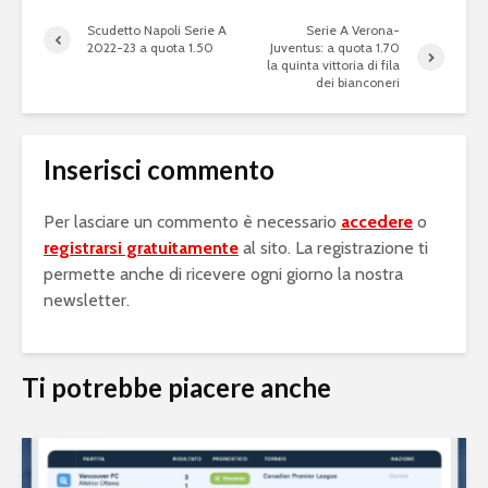
Scudetto Napoli Serie A
Serie A Verona-
2022-23 a quota 1.50
Juventus: a quota 1.70
la quinta vittoria di fila
dei bianconeri
Inserisci commento
Per lasciare un commento è necessario
accedere
o
registrarsi gratuitamente
al sito. La registrazione ti
permette anche di ricevere ogni giorno la nostra
newsletter.
Ti potrebbe piacere anche