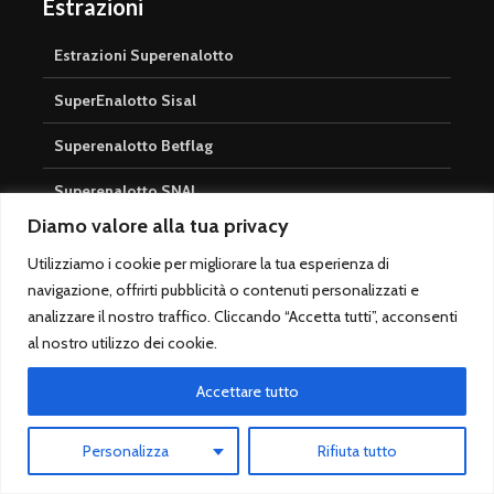
Estrazioni
Estrazioni Superenalotto
SuperEnalotto Sisal
Superenalotto Betflag
Superenalotto SNAI
Diamo valore alla tua privacy
Verifica Vincita Superenalotto
Utilizziamo i cookie per migliorare la tua esperienza di
SuperEnalotto Online
navigazione, offrirti pubblicità o contenuti personalizzati e
analizzare il nostro traffico. Cliccando “Accetta tutti”, acconsenti
Jackpot SuperEnalotto
al nostro utilizzo dei cookie.
Domande frequenti SuperEnalotto
Accettare tutto
Rapidi
Personalizza
Rifiuta tutto
Scommesse Sportive