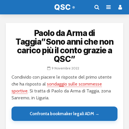
Paolo da Arma di
Taggia”Sono anni che non
carico più il conto grazie a
QSC”
9 Novembre 2022
Condivido con piacere le risposte del primo utente
che ha risposto al
sondaggio sulle scommesse
sportive
. Si tratta di Paolo da Arma di Taggia, zona
Sanremo, in Liguria.
Confronta bookmaker legali ADM →