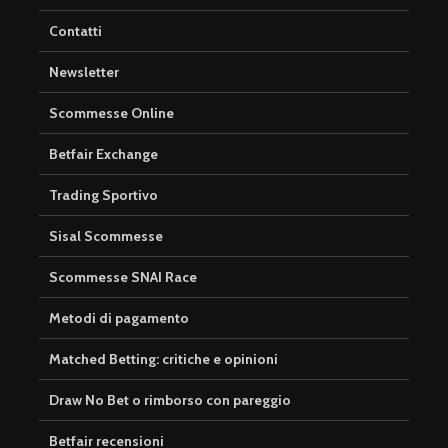
Contatti
Newsletter
Scommesse Online
Betfair Exchange
Trading Sportivo
Sisal Scommesse
Scommesse SNAI Race
Metodi di pagamento
Matched Betting: critiche e opinioni
Draw No Bet o rimborso con pareggio
Betfair recensioni