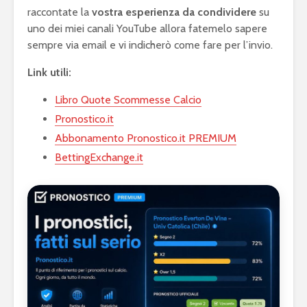
raccontate la
vostra esperienza da condividere
su
uno dei miei canali YouTube allora fatemelo sapere
sempre via email e vi indicherò come fare per l’invio.
Link utili:
Libro Quote Scommesse Calcio
Pronostico.it
Abbonamento Pronostico.it PREMIUM
BettingExchange.it