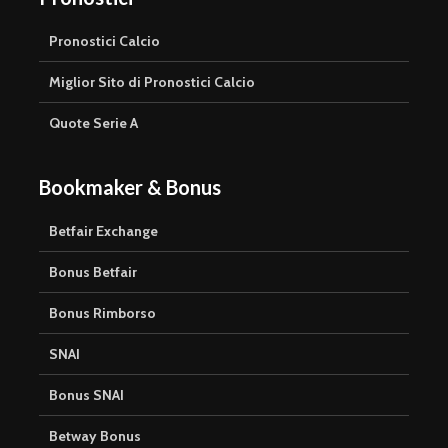
Pronostici Calcio
Miglior Sito di Pronostici Calcio
Quote Serie A
Bookmaker & Bonus
Betfair Exchange
Bonus Betfair
Bonus Rimborso
SNAI
Bonus SNAI
Betway Bonus