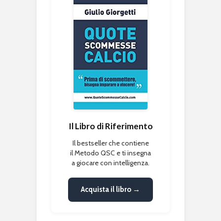
Il Libro di Riferimento
Il bestseller che contiene
il Metodo QSC e ti insegna
a giocare con intelligenza.
Acquista il libro →