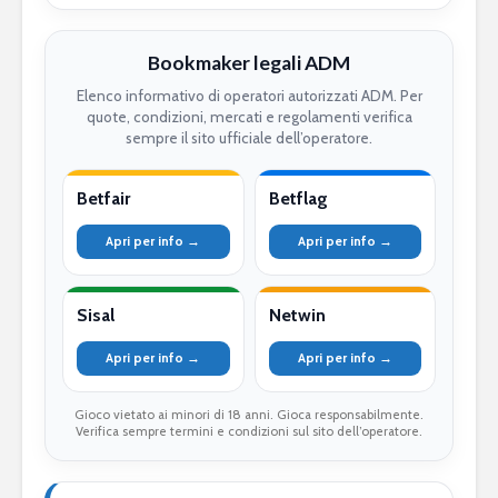
Bookmaker legali ADM
Elenco informativo di operatori autorizzati ADM. Per
quote, condizioni, mercati e regolamenti verifica
sempre il sito ufficiale dell’operatore.
Betfair
Betflag
Apri per info →
Apri per info →
Sisal
Netwin
Apri per info →
Apri per info →
Gioco vietato ai minori di 18 anni. Gioca responsabilmente.
Verifica sempre termini e condizioni sul sito dell’operatore.