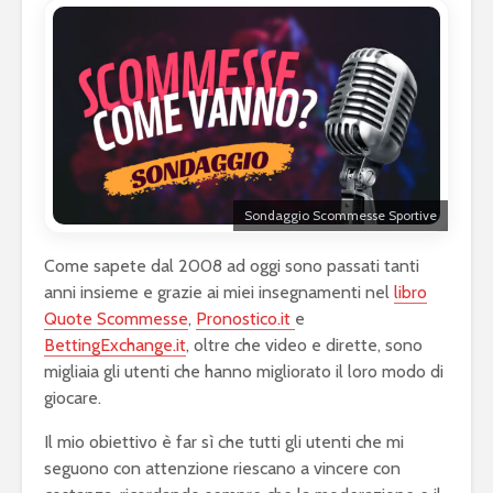
Sondaggio Scommesse Sportive
Come sapete dal 2008 ad oggi sono passati tanti
anni insieme e grazie ai miei insegnamenti nel
libro
Quote Scommesse
,
Pronostico.it
e
BettingExchange.it
, oltre che video e dirette, sono
migliaia gli utenti che hanno migliorato il loro modo di
giocare.
Il mio obiettivo è far sì che tutti gli utenti che mi
seguono con attenzione riescano a vincere con