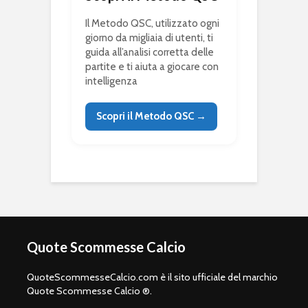
Il Metodo QSC, utilizzato ogni
giorno da migliaia di utenti, ti
guida all’analisi corretta delle
partite e ti aiuta a giocare con
intelligenza
Scopri il Metodo QSC →
Quote Scommesse Calcio
QuoteScommesseCalcio.com è il sito ufficiale del marchio
Quote Scommesse Calcio ®.