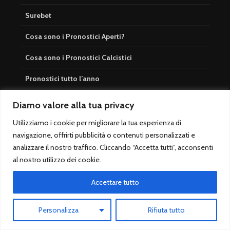
Surebet
Cosa sono i Pronostici Aperti?
Cosa sono i Pronostici Calcistici
Pronostici tutto l’anno
Diamo valore alla tua privacy
Utilizziamo i cookie per migliorare la tua esperienza di
Login
navigazione, offrirti pubblicità o contenuti personalizzati e
analizzare il nostro traffico. Cliccando “Accetta tutti”, acconsenti
Registrati
al nostro utilizzo dei cookie.
Accedi
Accettare tutto
Iscrivi alla Newsletter
Personalizza
Rifiuta tutto