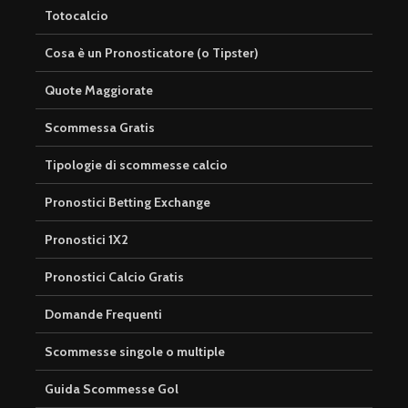
Totocalcio
Cosa è un Pronosticatore (o Tipster)
Quote Maggiorate
Scommessa Gratis
Tipologie di scommesse calcio
Pronostici Betting Exchange
Pronostici 1X2
Pronostici Calcio Gratis
Domande Frequenti
Scommesse singole o multiple
Guida Scommesse Gol