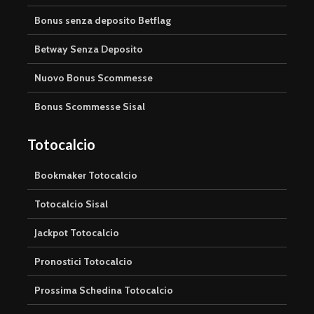
Bonus senza deposito Betflag
Betway Senza Deposito
Nuovo Bonus Scommesse
Bonus Scommesse Sisal
Totocalcio
Bookmaker Totocalcio
Totocalcio Sisal
Jackpot Totocalcio
Pronostici Totocalcio
Prossima Schedina Totocalcio