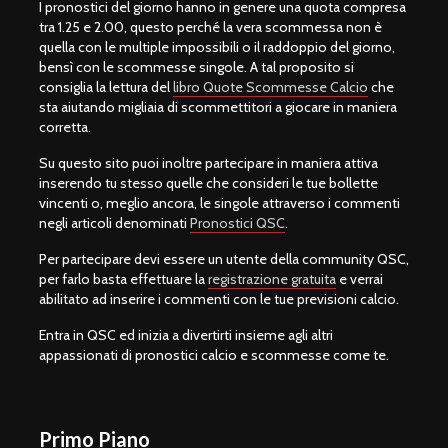
I pronostici del giorno hanno in genere una quota compresa
tra 1.25 e 2.00, questo perché la vera scommessa non è
quella con le multiple impossibili o il raddoppio del giorno,
bensì con le scommesse singole. A tal proposito si
consiglia la lettura del
libro Quote Scommesse Calcio
che
sta aiutando migliaia di scommettitori a giocare in maniera
corretta.
Su questo sito puoi inoltre partecipare in maniera attiva
inserendo tu stesso quelle che consideri le tue bollette
vincenti o, meglio ancora, le singole attraverso i commenti
negli articoli denominati
Pronostici QSC
.
Per partecipare devi essere un utente della community QSC,
per farlo basta effettuare la
registrazione gratuita
e verrai
abilitato ad inserire i commenti con le tue previsioni calcio.
Entra in QSC ed inizia a divertirti insieme agli altri
appassionati di pronostici calcio e scommesse come te.
Primo Piano