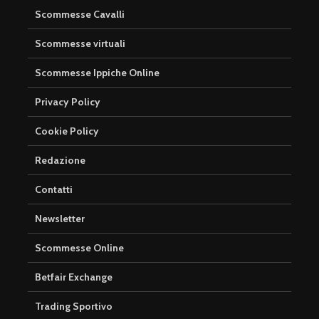
Scommesse Cavalli
Scommesse virtuali
Scommesse Ippiche Online
Privacy Policy
Cookie Policy
Redazione
Contatti
Newsletter
Scommesse Online
Betfair Exchange
Trading Sportivo