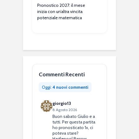
Pronostico 2027: il mese
inizia con un’altra vincita
potenziale matematica
Commenti Recenti
Oggi:
4 nuovi commenti
giorgio13
8 Agosto 2026
Buon sabato Giulio e a
tutti. Per questa partita
ho pronosticato 1x, ci
poteva stare?
Hartlepool Barrow