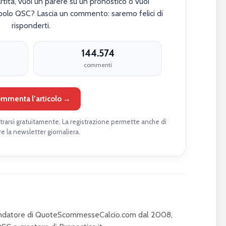
tita, vuoi un parere su un pronostico o vuoi
polo QSC? Lascia un commento: saremo felici di
risponderti.
144.574
commenti
mmenta l’articolo →
rarsi gratuitamente. La registrazione permette anche di
re la newsletter giornaliera.
Fondatore di QuoteScommesseCalcio.com dal 2008,