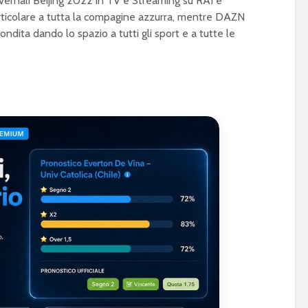
nvernali Beijing 2022 in TV e Streaming su RAI e
ticolare a tutta la compagine azzurra, mentre DAZN
ndita dando lo spazio a tutti gli sport e a tutte le