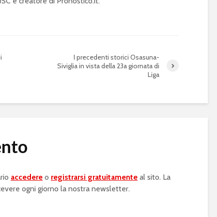
C e creatore di Pronostico.it.
i
I precedenti storici Osasuna-
Siviglia in vista della 23a giornata di
Liga
ento
rio
accedere
o
registrarsi gratuitamente
al sito. La
cevere ogni giorno la nostra newsletter.