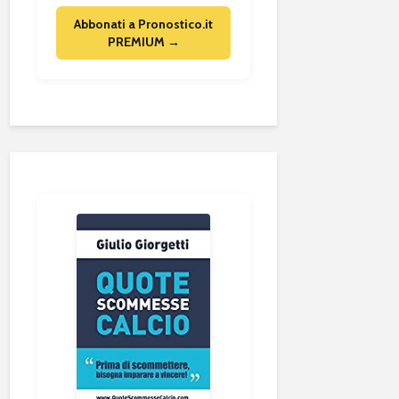
Abbonati a Pronostico.it
PREMIUM →