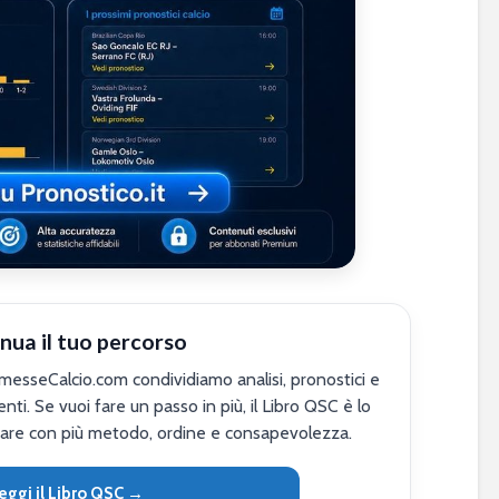
nua il tuo percorso
sseCalcio.com condividiamo analisi, pronostici e
nti. Se vuoi fare un passo in più, il Libro QSC è lo
are con più metodo, ordine e consapevolezza.
eggi il Libro QSC →