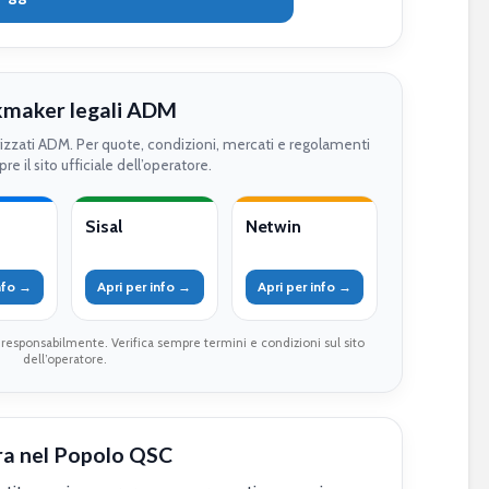
maker legali ADM
rizzati ADM. Per quote, condizioni, mercati e regolamenti
re il sito ufficiale dell’operatore.
Sisal
Netwin
info →
Apri per info →
Apri per info →
 responsabilmente. Verifica sempre termini e condizioni sul sito
dell’operatore.
ra nel Popolo QSC