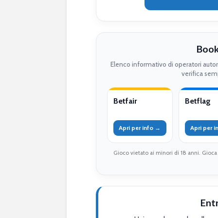
Book
Elenco informativo di operatori auto
verifica semp
Betfair
Betflag
Apri per info →
Apri per 
Gioco vietato ai minori di 18 anni. Gioca
Ent