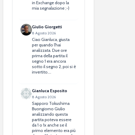
in Exchange dopo la
mia segnalazione ;-)
Giulio Giorgetti
8 Agosto 2026
Ciao Gianluca, giusta
per quando l'hai
analizzata. Due ore
prima della partita il
segno 1 era ancora
sotto il segno 2, poi si è
invertito.…
Gianluca Esposito
8 Agosto 2026
Sapporo Tokushima
Buongiorno Giulio
analizzando questa
partita poteva essere
da 1 o 1x anche se il
primo elemento era più