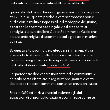
realizzati tramite un’avanzata intelligenza artificiale.
I pronostici del giorno hanno in genere una quota compresa
tra 1.25 e 2.00, questo perché la vera scommessa non è
quella con le multiple impossibili o il raddoppio del giorno,
bensì con le scommesse singole. A tal proposito si
consiglia la lettura del
libro Quote Scommesse Calcio
che
sta aiutando migliaia di scommettitori a giocare in maniera
corretta.
Su questo sito puoi inoltre partecipare in maniera attiva
inserendo tu stesso quelle che consideri le tue bollette
vincenti o, meglio ancora, le singole attraverso i commenti
negli articoli denominati
Pronostici QSC
.
Per partecipare devi essere un utente della community QSC,
per farlo basta effettuare la
registrazione gratuita
e verrai
abilitato ad inserire i commenti con le tue previsioni calcio.
Entra in QSC ed inizia a divertirti insieme agli altri
appassionati di pronostici calcio e scommesse come te.