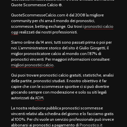
Quote Scommesse Calcio ®.
QuoteScommesseCalcio.com è dal 2008 la migliore
community per chi ama il mondo dei pronostici,
scommesse, betting exchange. Qui trovi i
pronostici calcio
oggi
realizzati dai nostri professionisti.
Siamo online da 14 anni, tutti sono passati prima o poi per
noi. L’amministratore storico del sito è Giulio Giorgetti, il
miglior pronosticatore calcio al mondo con l’87% di
pronostici vincenti. Per maggiori informazioni consultare:
migliori pronostici calcio
.
Qui puoi trovare pronostici calcio gratuiti, statistiche, analisi
delle partite, pronostici studiati. Il nostro obiettivo è far
capire che con le scommesse sportive ci si può divertire
giocando sempre con moderazione e solo su siti legali
autorizzati da
ADM
.
La nostra redazione pubblica pronostici scommesse
vincenti relativi alla schedina del giorno e lo facciamo gratis
al 100%. Per chi vuole un servizio professionale può invece
abbonarsi ai pronostici a pagamento di
Pronostico.it