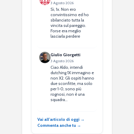
3 Agosto 2026
Si, 1x. Non ero
convintissimo ed ho
sbilanciato tutta la
vincita sul pareggio.
Forse era meglio
lasciarla perdere
Giulio Giorgetti
3 Agosto 2026
Ciao Aldo, intendi
dutching 1X immagino e
non X2. Gli ospiti hanno
due sconfitte, ma solo
per 1-0, sono più
rognosi, non è una
squadra…
Vai all’articolo di oggi →
Commenta anche tu →