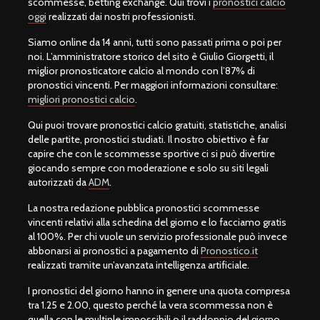
scommesse, betting exchange. Qui trovi i
pronostici calcio
oggi
realizzati dai nostri professionisti.
Siamo online da 14 anni, tutti sono passati prima o poi per
noi. L’amministratore storico del sito è Giulio Giorgetti, il
miglior pronosticatore calcio al mondo con l’87% di
pronostici vincenti. Per maggiori informazioni consultare:
migliori pronostici calcio
.
Qui puoi trovare pronostici calcio gratuiti, statistiche, analisi
delle partite, pronostici studiati. Il nostro obiettivo è far
capire che con le scommesse sportive ci si può divertire
giocando sempre con moderazione e solo su siti legali
autorizzati da
ADM
.
La nostra redazione pubblica pronostici scommesse
vincenti relativi alla schedina del giorno e lo facciamo gratis
al 100%. Per chi vuole un servizio professionale può invece
abbonarsi ai pronostici a pagamento di
Pronostico.it
realizzati tramite un’avanzata intelligenza artificiale.
I pronostici del giorno hanno in genere una quota compresa
tra 1.25 e 2.00, questo perché la vera scommessa non è
quella con le multiple impossibili o il raddoppio del giorno,