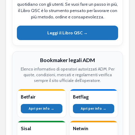
quotidiano con gli utenti. Se vuoi fare un passo in più,
il Libro QSC è lo strumento pensato per lavorare con
più metodo, ordine e consapevolezza.
Leggi il Libro QSC →
Bookmaker legali ADM
Elenco informativo di operatori autorizzati ADM. Per
quote, condizioni, mercati e regolamenti verifica
sempre il sito ufficiale dell’operatore.
Betfair
Betflag
Apri per info →
Apri per info →
Sisal
Netwin