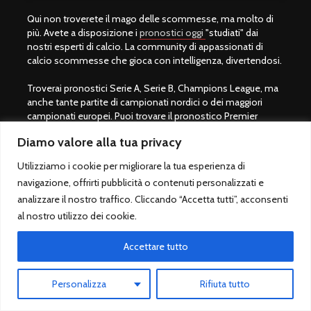
Qui non troverete il mago delle scommesse, ma molto di
più. Avete a disposizione i
pronostici oggi
"studiati" dai
nostri esperti di calcio. La community di appassionati di
calcio scommesse che gioca con intelligenza, divertendosi.
Troverai pronostici Serie A, Serie B, Champions League, ma
anche tante partite di campionati nordici o dei maggiori
campionati europei. Puoi trovare il pronostico Premier
League o quello della Liga, Ligue 1 o Bundesliga. Ogni giorno
Diamo valore alla tua privacy
facciamo una selezione della partite che ci sembrano più
interessanti. Per avere invece tanti decine, se non centinaia
Utilizziamo i cookie per migliorare la tua esperienza di
di pronostici professionali del giorno, ti rimandiamo
navigazione, offrirti pubblicità o contenuti personalizzati e
all'apposito sito
Pronostico.it PREMIUM
.
analizzare il nostro traffico. Cliccando “Accetta tutti”, acconsenti
L'amministratore del sito è Giulio Giorgetti, autore del libro
al nostro utilizzo dei cookie.
best seller Quote Scommesse Calcio e padre del Betting
Exchange in Italia. Gli utenti si stupiscono della sua capacità
Accettare tutto
di realizzare previsioni vincenti, ma è più di un veggente, è un
esperto del settore che ha messo a sua disposizione il suo
sapere per tutti.
Personalizza
Rifiuta tutto
Una scommessa sportiva calcio infatti si vince con lo