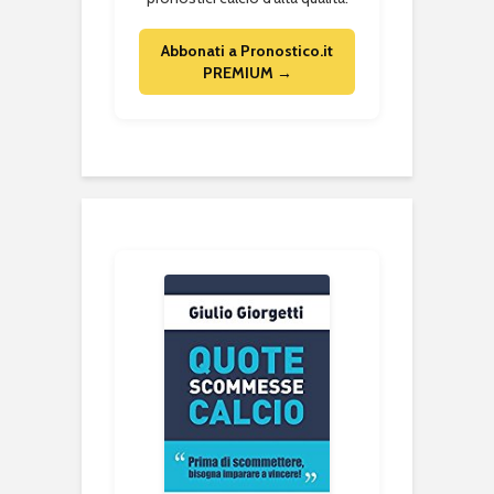
Abbonati a Pronostico.it
PREMIUM →