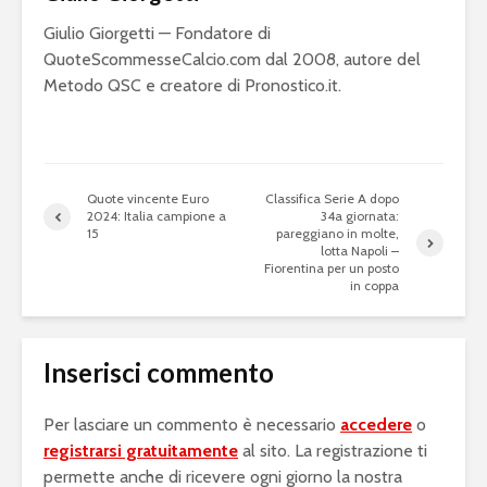
Giulio Giorgetti — Fondatore di
QuoteScommesseCalcio.com dal 2008, autore del
Metodo QSC e creatore di Pronostico.it.
Quote vincente Euro
Classifica Serie A dopo
2024: Italia campione a
34a giornata:
15
pareggiano in molte,
lotta Napoli –
Fiorentina per un posto
in coppa
Inserisci commento
Per lasciare un commento è necessario
accedere
o
registrarsi gratuitamente
al sito. La registrazione ti
permette anche di ricevere ogni giorno la nostra