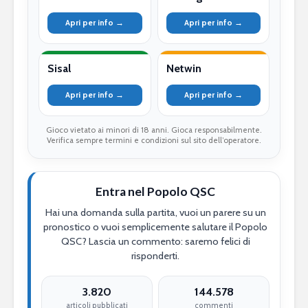
Apri per info →
Apri per info →
Sisal
Netwin
Apri per info →
Apri per info →
Gioco vietato ai minori di 18 anni. Gioca responsabilmente.
Verifica sempre termini e condizioni sul sito dell’operatore.
Entra nel Popolo QSC
Hai una domanda sulla partita, vuoi un parere su un
pronostico o vuoi semplicemente salutare il Popolo
QSC? Lascia un commento: saremo felici di
risponderti.
3.820
144.578
articoli pubblicati
commenti