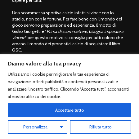
sapere per tutti.
Una scommessa sportiva calcio infatti si vince con lo
studio, non con la fortuna. Per fare bene con il mondo del
gioco servono preparazione ed esperienza. Il motto di
Giulio Giorgetti è "
Prima di scommettere, bisogna imparare a
vincere
" per questo motivo si consiglia per tutti coloro che
amano il mondo dei pronostici calcio di acquistare il libro
QSC.
Non utilizziamo social, siamo solo su questo sito. Buon
Diamo valore alla tua privacy
divertimento con QuoteScommesseCalcio.com.
Utilizziamo i cookie per migliorare la tua esperienza di
navigazione, offrirti pubblicità o contenuti personalizzati e
Giocare con moderazione
analizzare il nostro traffico. Cliccando “Accetta tutti”, acconsenti
al nostro utilizzo dei cookie.
Le scommesse sportive sono vietate ai minori di 18 anni.
Giocare solo su siti legali autorizzati dallo Stato italiano
Accettare tutto
(ADM/AAMS).
Lista bookmaker scommesse legali
Personalizza
Rifiuta tutto
Betting Exchange ®