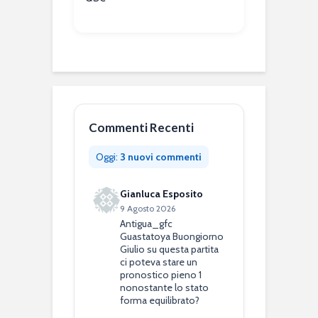
Commenti Recenti
Oggi:
3 nuovi commenti
Gianluca Esposito
9 Agosto 2026
Antigua_gfc
Guastatoya Buongiorno
Giulio su questa partita
ci poteva stare un
pronostico pieno 1
nonostante lo stato
forma equilibrato?