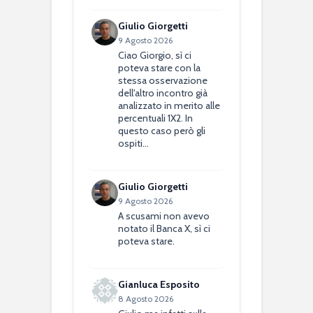
Giulio Giorgetti
9 Agosto 2026
Ciao Giorgio, sì ci
poteva stare con la
stessa osservazione
dell'altro incontro già
analizzato in merito alle
percentuali 1X2. In
questo caso però gli
ospiti…
Giulio Giorgetti
9 Agosto 2026
A scusami non avevo
notato il Banca X, sì ci
poteva stare.
Gianluca Esposito
8 Agosto 2026