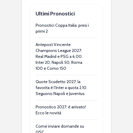
Ultimi Pronostici
Pronostici Coppa Italia: presi i
primi 2
Antepost Vincente
Champions League 2027:
Real Madrid e PSG a 6.00.
Inter 20, Napoli 50, Roma
100 e Como 150
Quote Scudetto 2027: la
favorita è l’Inter a quota 2.10.
Seguono Napoli e Juventus.
Pronostico 2027: è arrivato!
Ecco le novità
Come inviare domande su
QSC