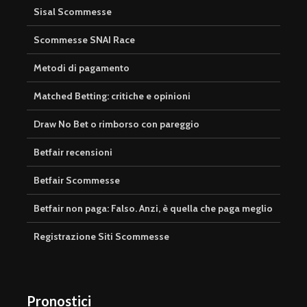
Sisal Scommesse
Scommesse SNAI Race
Metodi di pagamento
Matched Betting: critiche e opinioni
Draw No Bet o rimborso con pareggio
Betfair recensioni
Betfair Scommesse
Betfair non paga: Falso. Anzi, è quella che paga meglio
Registrazione Siti Scommesse
Pronostici