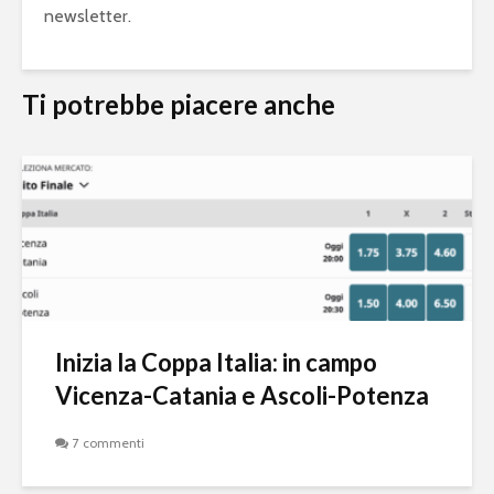
newsletter.
Ti potrebbe piacere anche
Inizia la Coppa Italia: in campo
Vicenza-Catania e Ascoli-Potenza
7 commenti