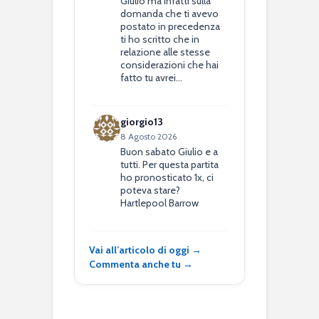
Giulio ma infatti sulla
domanda che ti avevo
postato in precedenza
ti ho scritto che in
relazione alle stesse
considerazioni che hai
fatto tu avrei…
giorgio13
8 Agosto 2026
Buon sabato Giulio e a
tutti. Per questa partita
ho pronosticato 1x, ci
poteva stare?
Hartlepool Barrow
Vai all’articolo di oggi →
Commenta anche tu →