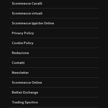
Scommesse Cavalli
Scommesse virtuali
Scommesse Ippiche Online
Privacy Policy
Cookie Policy
Redazione
Contatti
Newsletter
Scommesse Online
Betfair Exchange
Trading Sportivo