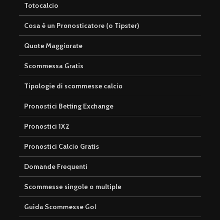
Totocalcio
Cosa è un Pronosticatore (o Tipster)
Quote Maggiorate
Scommessa Gratis
Tipologie di scommesse calcio
Pronostici Betting Exchange
Pronostici 1X2
Pronostici Calcio Gratis
Domande Frequenti
Scommesse singole o multiple
Guida Scommesse Gol