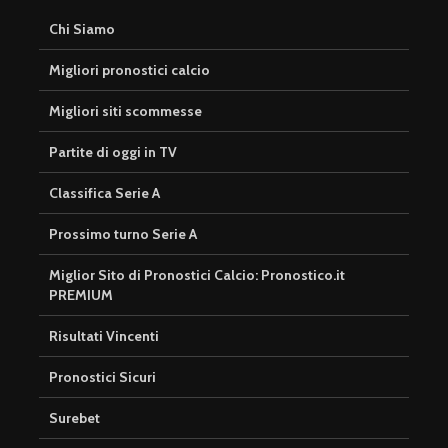
Chi Siamo
Migliori pronostici calcio
Migliori siti scommesse
Partite di oggi in TV
Classifica Serie A
Prossimo turno Serie A
Miglior Sito di Pronostici Calcio: Pronostico.it
PREMIUM
Risultati Vincenti
Pronostici Sicuri
Surebet