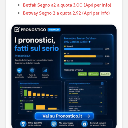
Betfair Segno a2 a quota 3.00 (Apri per Info)
Betway Segno 2 a quota 2.92 (Apri per Info)