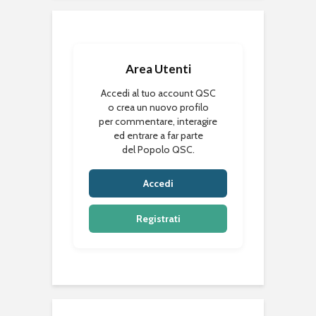
Area Utenti
Accedi al tuo account QSC
o crea un nuovo profilo
per commentare, interagire
ed entrare a far parte
del Popolo QSC.
Accedi
Registrati