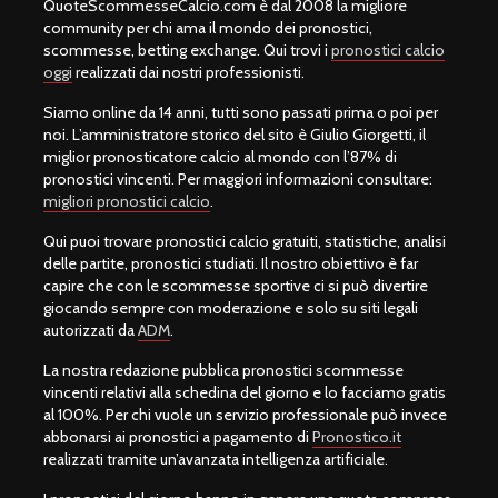
QuoteScommesseCalcio.com è dal 2008 la migliore
community per chi ama il mondo dei pronostici,
scommesse, betting exchange. Qui trovi i
pronostici calcio
oggi
realizzati dai nostri professionisti.
Siamo online da 14 anni, tutti sono passati prima o poi per
noi. L’amministratore storico del sito è Giulio Giorgetti, il
miglior pronosticatore calcio al mondo con l’87% di
pronostici vincenti. Per maggiori informazioni consultare:
migliori pronostici calcio
.
Qui puoi trovare pronostici calcio gratuiti, statistiche, analisi
delle partite, pronostici studiati. Il nostro obiettivo è far
capire che con le scommesse sportive ci si può divertire
giocando sempre con moderazione e solo su siti legali
autorizzati da
ADM
.
La nostra redazione pubblica pronostici scommesse
vincenti relativi alla schedina del giorno e lo facciamo gratis
al 100%. Per chi vuole un servizio professionale può invece
abbonarsi ai pronostici a pagamento di
Pronostico.it
realizzati tramite un’avanzata intelligenza artificiale.