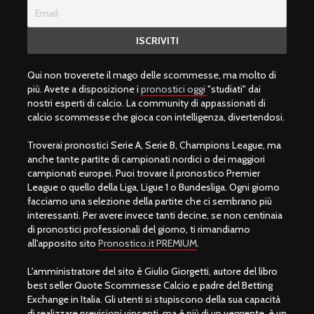
Qui non troverete il mago delle scommesse, ma molto di
più. Avete a disposizione i
pronostici oggi
"studiati" dai
nostri esperti di calcio. La community di appassionati di
calcio scommesse che gioca con intelligenza, divertendosi.
Troverai pronostici Serie A, Serie B, Champions League, ma
anche tante partite di campionati nordici o dei maggiori
campionati europei. Puoi trovare il pronostico Premier
League o quello della Liga, Ligue 1 o Bundesliga. Ogni giorno
facciamo una selezione della partite che ci sembrano più
interessanti. Per avere invece tanti decine, se non centinaia
di pronostici professionali del giorno, ti rimandiamo
all'apposito sito
Pronostico.it PREMIUM
.
L'amministratore del sito è Giulio Giorgetti, autore del libro
best seller Quote Scommesse Calcio e padre del Betting
Exchange in Italia. Gli utenti si stupiscono della sua capacità
di realizzare previsioni vincenti, ma è più di un veggente, è un