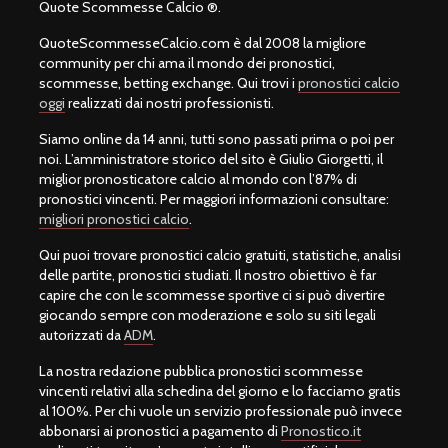
Quote Scommesse Calcio ®.
QuoteScommesseCalcio.com è dal 2008 la migliore
community per chi ama il mondo dei pronostici,
scommesse, betting exchange. Qui trovi i
pronostici calcio
oggi
realizzati dai nostri professionisti.
Siamo online da 14 anni, tutti sono passati prima o poi per
noi. L’amministratore storico del sito è Giulio Giorgetti, il
miglior pronosticatore calcio al mondo con l’87% di
pronostici vincenti. Per maggiori informazioni consultare:
migliori pronostici calcio
.
Qui puoi trovare pronostici calcio gratuiti, statistiche, analisi
delle partite, pronostici studiati. Il nostro obiettivo è far
capire che con le scommesse sportive ci si può divertire
giocando sempre con moderazione e solo su siti legali
autorizzati da
ADM
.
La nostra redazione pubblica pronostici scommesse
vincenti relativi alla schedina del giorno e lo facciamo gratis
al 100%. Per chi vuole un servizio professionale può invece
abbonarsi ai pronostici a pagamento di
Pronostico.it