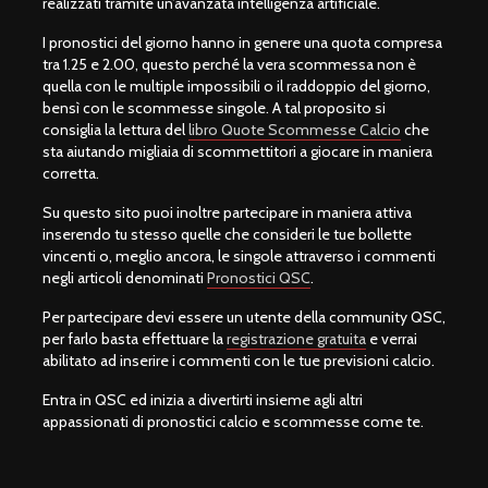
realizzati tramite un’avanzata intelligenza artificiale.
I pronostici del giorno hanno in genere una quota compresa
tra 1.25 e 2.00, questo perché la vera scommessa non è
quella con le multiple impossibili o il raddoppio del giorno,
bensì con le scommesse singole. A tal proposito si
consiglia la lettura del
libro Quote Scommesse Calcio
che
sta aiutando migliaia di scommettitori a giocare in maniera
corretta.
Su questo sito puoi inoltre partecipare in maniera attiva
inserendo tu stesso quelle che consideri le tue bollette
vincenti o, meglio ancora, le singole attraverso i commenti
negli articoli denominati
Pronostici QSC
.
Per partecipare devi essere un utente della community QSC,
per farlo basta effettuare la
registrazione gratuita
e verrai
abilitato ad inserire i commenti con le tue previsioni calcio.
Entra in QSC ed inizia a divertirti insieme agli altri
appassionati di pronostici calcio e scommesse come te.