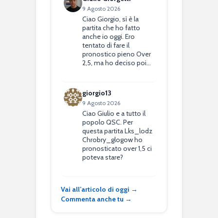
9 Agosto 2026
Ciao Giorgio, sì è la
partita che ho fatto
anche io oggi. Ero
tentato di fare il
pronostico pieno Over
2,5, ma ho deciso poi…
giorgio13
9 Agosto 2026
Ciao Giulio e a tutto il
popolo QSC. Per
questa partita Lks_lodz
Chrobry_glogow ho
pronosticato over 1,5 ci
poteva stare?
Vai all’articolo di oggi →
Commenta anche tu →