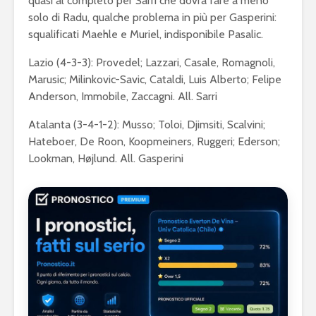
quasi al completo per Sarri che dovrà fare a meno
solo di Radu, qualche problema in più per Gasperini:
squalificati Maehle e Muriel, indisponibile Pasalic.
Lazio (4-3-3): Provedel; Lazzari, Casale, Romagnoli,
Marusic; Milinkovic-Savic, Cataldi, Luis Alberto; Felipe
Anderson, Immobile, Zaccagni. All. Sarri
Atalanta (3-4-1-2): Musso; Toloi, Djimsiti, Scalvini;
Hateboer, De Roon, Koopmeiners, Ruggeri; Ederson;
Lookman, Højlund. All. Gasperini