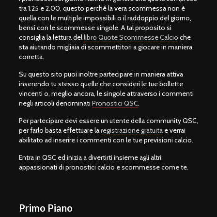
tra 1.25 e 2.00, questo perché la vera scommessa non è
quella con le multiple impossibili o il raddoppio del giorno,
bensì con le scommesse singole. A tal proposito si
consiglia la lettura del
libro Quote Scommesse Calcio
che
sta aiutando migliaia di scommettitori a giocare in maniera
corretta.
Su questo sito puoi inoltre partecipare in maniera attiva
inserendo tu stesso quelle che consideri le tue bollette
vincenti o, meglio ancora, le singole attraverso i commenti
negli articoli denominati
Pronostici QSC
.
Per partecipare devi essere un utente della community QSC,
per farlo basta effettuare la
registrazione gratuita
e verrai
abilitato ad inserire i commenti con le tue previsioni calcio.
Entra in QSC ed inizia a divertirti insieme agli altri
appassionati di pronostici calcio e scommesse come te.
Primo Piano