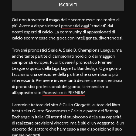
Qui non troverete il mago delle scommesse, ma molto di
più. Avete a disposizione i
pronostici oggi
"studiati" dai
nostri esperti di calcio. La community di appassionati di
calcio scommesse che gioca con intelligenza, divertendosi.
Troverai pronostici Serie A, Serie B, Champions League, ma
anche tante partite di campionati nordici o dei maggiori
campionati europei. Puoi trovare il pronostico Premier
League o quello della Liga, Ligue 1 o Bundesliga. Ogni giorno
facciamo una selezione della partite che ci sembrano più
interessanti. Per avere invece tanti decine, se non centinaia
di pronostici professionali del giorno, ti rimandiamo
all'apposito sito
Pronostico.it PREMIUM
.
L'amministratore del sito è Giulio Giorgetti, autore del libro
best seller Quote Scommesse Calcio e padre del Betting
Exchange in Italia. Gli utenti si stupiscono della sua capacità
di realizzare previsioni vincenti, ma è più di un veggente, è un
esperto del settore che ha messo a sua disposizione il suo
sapere per tutti.