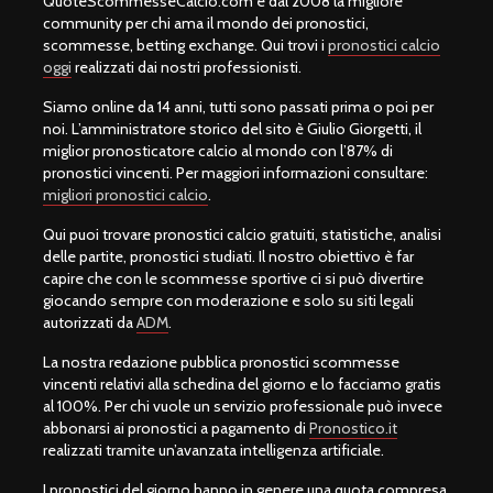
QuoteScommesseCalcio.com è dal 2008 la migliore
community per chi ama il mondo dei pronostici,
scommesse, betting exchange. Qui trovi i
pronostici calcio
oggi
realizzati dai nostri professionisti.
Siamo online da 14 anni, tutti sono passati prima o poi per
noi. L’amministratore storico del sito è Giulio Giorgetti, il
miglior pronosticatore calcio al mondo con l’87% di
pronostici vincenti. Per maggiori informazioni consultare:
migliori pronostici calcio
.
Qui puoi trovare pronostici calcio gratuiti, statistiche, analisi
delle partite, pronostici studiati. Il nostro obiettivo è far
capire che con le scommesse sportive ci si può divertire
giocando sempre con moderazione e solo su siti legali
autorizzati da
ADM
.
La nostra redazione pubblica pronostici scommesse
vincenti relativi alla schedina del giorno e lo facciamo gratis
al 100%. Per chi vuole un servizio professionale può invece
abbonarsi ai pronostici a pagamento di
Pronostico.it
realizzati tramite un’avanzata intelligenza artificiale.
I pronostici del giorno hanno in genere una quota compresa