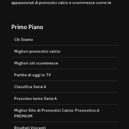
appassionati di pronostici calcio e scommesse come te.
Primo Piano
Chi Siamo
Migliori pronostici calcio
Migliori siti scommesse
Partite di oggi in TV
Classifica Serie A
Prossimo turno Serie A
Miglior Sito di Pronostici Calcio: Pronostico.it
PREMIUM
Risultati Vincenti