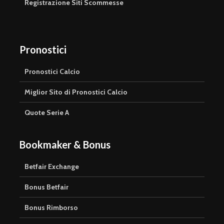
Registrazione Siti Scommesse
Pronostici
Pronostici Calcio
Miglior Sito di Pronostici Calcio
Quote Serie A
Bookmaker & Bonus
Betfair Exchange
Bonus Betfair
Bonus Rimborso