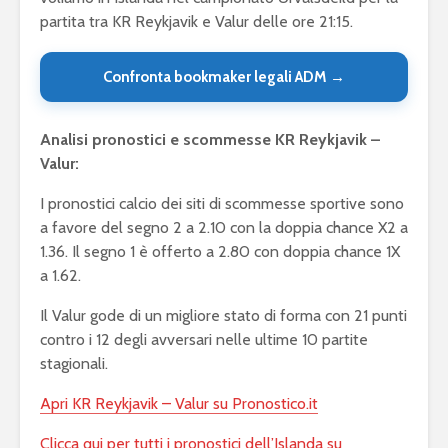
partita tra KR Reykjavik e Valur delle ore 21:15.
Confronta bookmaker legali ADM →
Analisi pronostici e scommesse KR Reykjavik –
Valur:
I pronostici calcio dei siti di scommesse sportive sono
a favore del segno 2 a 2.10 con la doppia chance X2 a
1.36. Il segno 1 è offerto a 2.80 con doppia chance 1X
a 1.62.
Il Valur gode di un migliore stato di forma con 21 punti
contro i 12 degli avversari nelle ultime 10 partite
stagionali.
Apri KR Reykjavik – Valur su Pronostico.it
Clicca qui per tutti i pronostici dell’Islanda su