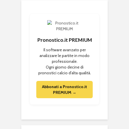
Pronostico.it PREMIUM
Il software avanzato per
analizzare le partite in modo
professionale.
Ogni giorno decine di
pronostici calcio d'alta qualità.
Abbonati a Pronostico.it
PREMIUM →