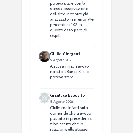
poteva stare con la
stessa osservazione
dell'altro incontro già
analizzato in merito alle
percentuali 1X2. In
questo caso però gli
ospiti…
Giulio Giorgetti
9 Agosto 2026
A scusami non avevo
notato il Banca X, sì ci
poteva stare.
Gianluca Esposito
8 Agosto 2026
Giulio ma infatti sulla
domanda che ti avevo
postato in precedenza
ti ho scritto che in
relazione alle stesse