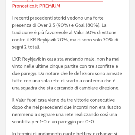
Pronostico.it PREMIUM
I recenti precedenti storici vedono una forte
presenza di Over 2,5 (90%) e Goal (80%). La
tradizione è più favorevole al Valur 50% di vittorie
contro il KR Reykjavik 20%, ma ci sono solo 30% di
segni 2 totali.
L’KR Reykjavik in casa sta andando male, non ha mai
vinto nelle ultime cinque partite con tre sconfitte e
due pareggi. Da notare che le defezioni sono arrivate
tutte con una sola rete di scarto a conferma che è
una squadra che sta cercando di cambiare direzione.
Il Valur fuori casa viene da tre vittorie consecutive
dopo che nei precedenti due incontri non era riuscito
nemmeno a segnare una rete realizzando così una
sconfitta per 1-0 e un pareggio per 0-0.
In termini di andamento quote betting exchange si