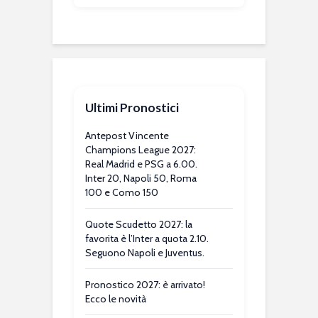
Ultimi Pronostici
Antepost Vincente
Champions League 2027:
Real Madrid e PSG a 6.00.
Inter 20, Napoli 50, Roma
100 e Como 150
Quote Scudetto 2027: la
favorita è l’Inter a quota 2.10.
Seguono Napoli e Juventus.
Pronostico 2027: è arrivato!
Ecco le novità