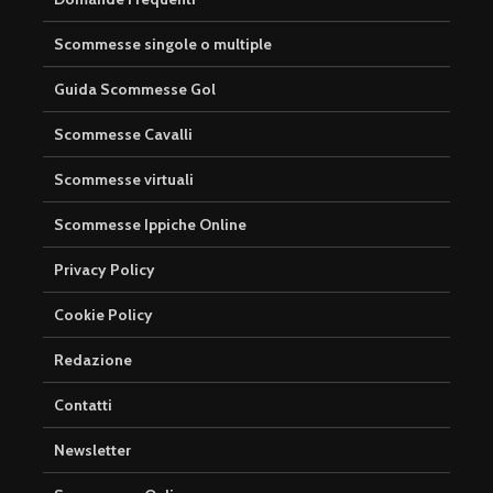
Scommesse singole o multiple
Guida Scommesse Gol
Scommesse Cavalli
Scommesse virtuali
Scommesse Ippiche Online
Privacy Policy
Cookie Policy
Redazione
Contatti
Newsletter