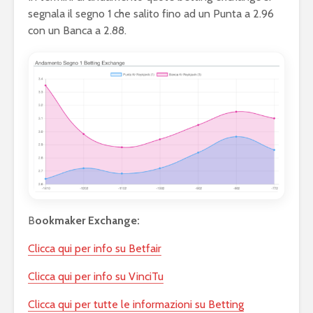
segnala il segno 1 che salito fino ad un Punta a 2.96
con un Banca a 2.88.
B
ookmaker Exchange:
Clicca qui per info su Betfair
Clicca qui per info su VinciTu
Clicca qui per tutte le informazioni su Betting