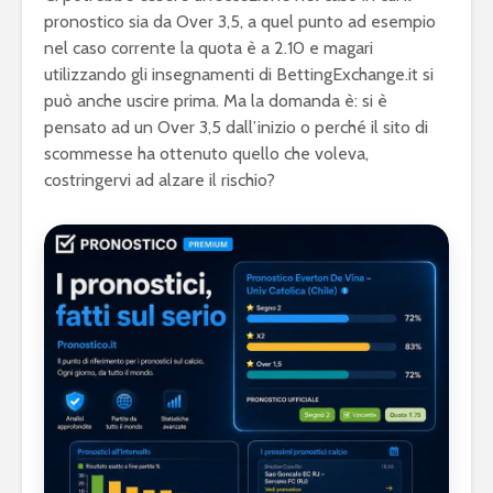
pronostico sia da Over 3,5, a quel punto ad esempio
nel caso corrente la quota è a 2.10 e magari
utilizzando gli insegnamenti di BettingExchange.it si
può anche uscire prima. Ma la domanda è: si è
pensato ad un Over 3,5 dall’inizio o perché il sito di
scommesse ha ottenuto quello che voleva,
costringervi ad alzare il rischio?