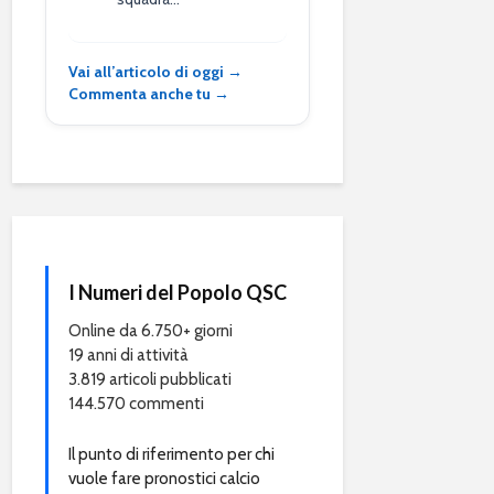
Vai all’articolo di oggi →
Commenta anche tu →
I Numeri del Popolo QSC
Online da 6.750+ giorni
19 anni di attività
3.819 articoli pubblicati
144.570 commenti
Il punto di riferimento per chi
vuole fare pronostici calcio