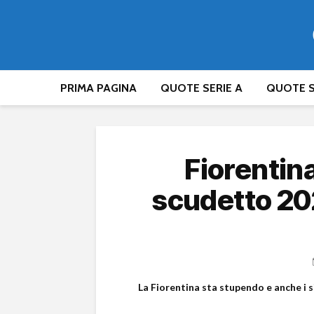
PRIMA PAGINA
QUOTE SERIE A
QUOTE S
Fiorentina
scudetto 20
La Fiorentina sta stupendo e anche i 