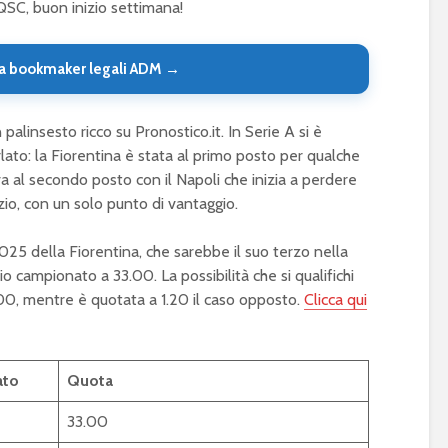
QSC, buon inizio settimana!
a bookmaker legali ADM →
alinsesto ricco su Pronostico.it. In Serie A si è
rlato: la Fiorentina è stata al primo posto per qualche
a al secondo posto con il Napoli che inizia a perdere
io, con un solo punto di vantaggio.
25 della Fiorentina, che sarebbe il suo terzo nella
io campionato a 33.00. La possibilità che si qualifichi
.00, mentre è quotata a 1.20 il caso opposto.
Clicca qui
ato
Quota
33.00