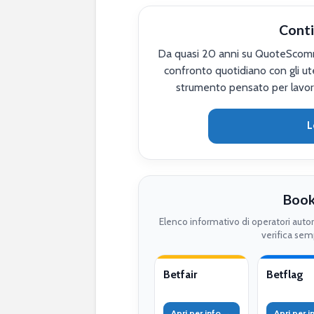
Conti
Da quasi 20 anni su QuoteScomme
confronto quotidiano con gli ute
strumento pensato per lavor
L
Book
Elenco informativo di operatori auto
verifica semp
Betfair
Betflag
Apri per info →
Apri per 