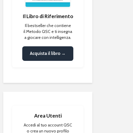
Il Libro di Riferimento
Il bestseller che contiene
il Metodo QSC e ti insegna
a giocare con intelligenza.
Acquista il libro →
Area Utenti
Accedi al tuo account QSC
o crea un nuovo profilo