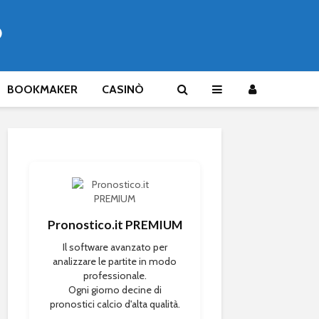
®
BOOKMAKER
CASINÒ
Pronostico.it PREMIUM
Il software avanzato per
analizzare le partite in modo
professionale.
Ogni giorno decine di
pronostici calcio d'alta qualità.