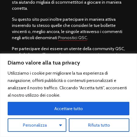
sta aiutando migliaia di scommettitori a giocare in maniera
corretta.
Su questo sito puoi inoltre partecipare in maniera attiva
inserendo tu stesso quelle che consideri le tue bollette
vincenti o, meglio ancora, le singole attraverso i commenti
negli articoli denominati
Pronostici QSC
.
Per partecipare devi essere un utente della community QSC,
per farlo basta effettuare la
registrazione gratuita
e verrai
abilitato ad inserire i commenti con le tue previsioni calcio.
Diamo valore alla tua privacy
Entra in QSC ed inizia a divertirti insieme agli altri
Utilizziamo i cookie per migliorare la tua esperienza di
appassionati di pronostici calcio e scommesse come te.
navigazione, offrirti pubblicità o contenuti personalizzati e
analizzare il nostro traffico. Cliccando “Accetta tutti”, acconsenti
al nostro utilizzo dei cookie.
Primo Piano
Accettare tutto
Chi Siamo
Personalizza
Rifiuta tutto
Migliori pronostici calcio