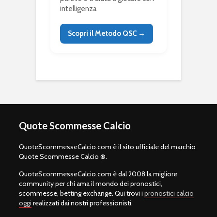
intelligenza
Scopri il Metodo QSC →
Quote Scommesse Calcio
QuoteScommesseCalcio.com è il sito ufficiale del marchio
Quote Scommesse Calcio ®.
QuoteScommesseCalcio.com è dal 2008 la migliore
community per chi ama il mondo dei pronostici,
scommesse, betting exchange. Qui trovi i
pronostici calcio
oggi
realizzati dai nostri professionisti.