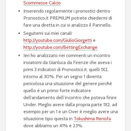
Scommesse Calcio
Inserendo regolarmente i pronostici dentro
Pronostico.it PREMIUM potrete chiedermi di
fare una diretta in cui vi analizzo il Pannello.
Seguitemi sui miei canali:
http://youtube.com/GiulioGiorgetti
e
http://youtube.com/BettingExchange
Ieri ho analizzato nei commenti un incontro
inviatomi da Gianluca da Firenze che aveva i
primi 3 indicatori di Pronostico.it, quelli 1X2,
intorno al 30%. Per un segno 1 diventa
pericolosa una situazione del genere perché
quello è un primo forte indicatore
dell’andamento dell’incontro che poteva finire
Under. Meglio avere dalla propria parte 1X2, ad
esempio per un 1 e un Over è meglio avere una
situazione tipo questa in
Tokushima Renofa
dove abbiamo un 41% e 23%.