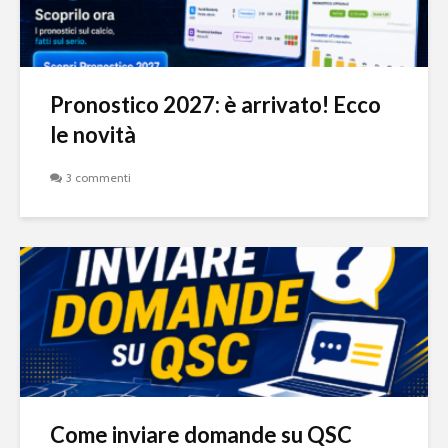
Pronostico 2027: è arrivato! Ecco
le novità
3 commenti
Come inviare domande su QSC