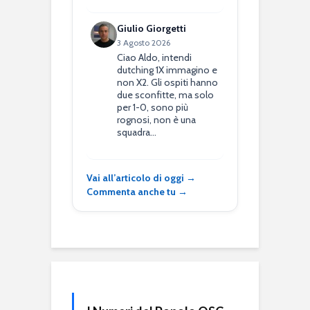
Giulio Giorgetti
3 Agosto 2026
Ciao Aldo, intendi
dutching 1X immagino e
non X2. Gli ospiti hanno
due sconfitte, ma solo
per 1-0, sono più
rognosi, non è una
squadra…
Vai all’articolo di oggi →
Commenta anche tu →