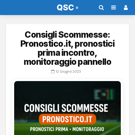
Consigli Scommesse:
Pronostico.it, pronostici
prima incontro,
monitoraggio pannello
12 Giugno 2025