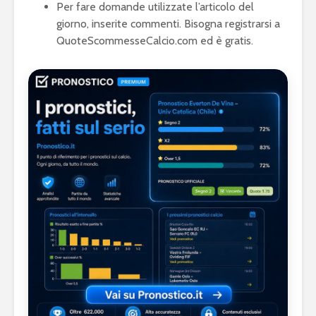
Per fare domande utilizzate l’articolo del
giorno, inserite commenti. Bisogna registrarsi a
QuoteScommesseCalcio.com ed è gratis.