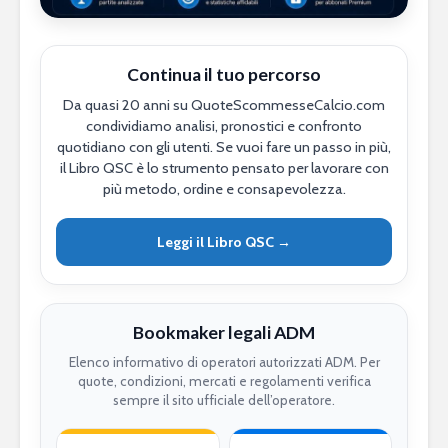
Continua il tuo percorso
Da quasi 20 anni su QuoteScommesseCalcio.com
condividiamo analisi, pronostici e confronto
quotidiano con gli utenti. Se vuoi fare un passo in più,
il Libro QSC è lo strumento pensato per lavorare con
più metodo, ordine e consapevolezza.
Leggi il Libro QSC →
Bookmaker legali ADM
Elenco informativo di operatori autorizzati ADM. Per
quote, condizioni, mercati e regolamenti verifica
sempre il sito ufficiale dell’operatore.