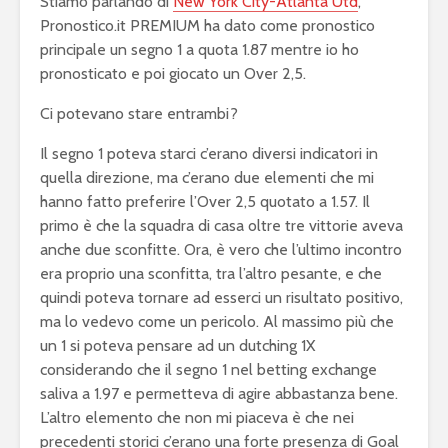
Stiamo parlando di
New York City-Atlanta Utd
,
Pronostico.it PREMIUM ha dato come pronostico
principale un segno 1 a quota 1.87 mentre io ho
pronosticato e poi giocato un Over 2,5.
Ci potevano stare entrambi?
Il segno 1 poteva starci c’erano diversi indicatori in
quella direzione, ma c’erano due elementi che mi
hanno fatto preferire l’Over 2,5 quotato a 1.57. Il
primo è che la squadra di casa oltre tre vittorie aveva
anche due sconfitte. Ora, è vero che l’ultimo incontro
era proprio una sconfitta, tra l’altro pesante, e che
quindi poteva tornare ad esserci un risultato positivo,
ma lo vedevo come un pericolo. Al massimo più che
un 1 si poteva pensare ad un dutching 1X
considerando che il segno 1 nel betting exchange
saliva a 1.97 e permetteva di agire abbastanza bene.
L’altro elemento che non mi piaceva è che nei
precedenti storici c’erano una forte presenza di Goal