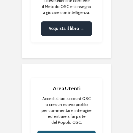
Il bestseller che contiene
il Metodo QSC e ti insegna
a giocare con intelligenza.
Acquista il libro →
Area Utenti
Accedi al tuo account QSC
o crea un nuovo profilo
per commentare, interagire
ed entrare a far parte
del Popolo QSC.