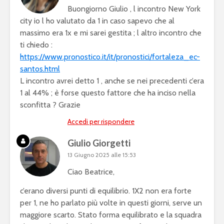
Buongiorno Giulio , l incontro New York
city io l ho valutato da 1 in caso sapevo che al
massimo era 1x e mi sarei gestita ; l altro incontro che
ti chiedo :
https://www.pronostico.it/it/pronostici/fortaleza_ec-
santos.html
L incontro avrei detto 1 , anche se nei precedenti c’era
1 al 44% ; è forse questo fattore che ha inciso nella
sconfitta ? Grazie
Accedi per rispondere
Giulio Giorgetti
13 Giugno 2025 alle 15:53
Ciao Beatrice,
c’erano diversi punti di equilibrio. 1X2 non era forte
per 1, ne ho parlato più volte in questi giorni, serve un
maggiore scarto. Stato forma equilibrato e la squadra