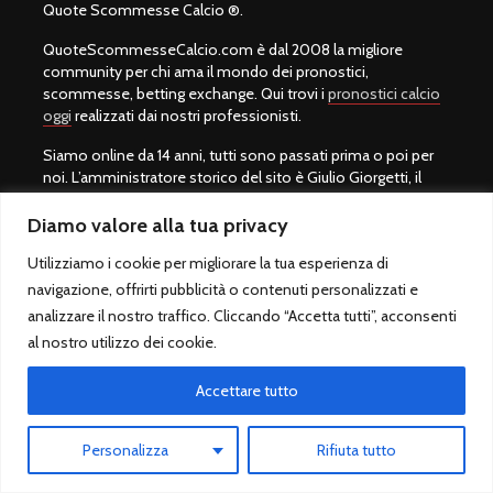
Quote Scommesse Calcio ®.
QuoteScommesseCalcio.com è dal 2008 la migliore
community per chi ama il mondo dei pronostici,
scommesse, betting exchange. Qui trovi i
pronostici calcio
oggi
realizzati dai nostri professionisti.
Siamo online da 14 anni, tutti sono passati prima o poi per
noi. L’amministratore storico del sito è Giulio Giorgetti, il
miglior pronosticatore calcio al mondo con l’87% di
pronostici vincenti. Per maggiori informazioni consultare:
Diamo valore alla tua privacy
migliori pronostici calcio
.
Utilizziamo i cookie per migliorare la tua esperienza di
Qui puoi trovare pronostici calcio gratuiti, statistiche, analisi
navigazione, offrirti pubblicità o contenuti personalizzati e
delle partite, pronostici studiati. Il nostro obiettivo è far
analizzare il nostro traffico. Cliccando “Accetta tutti”, acconsenti
capire che con le scommesse sportive ci si può divertire
al nostro utilizzo dei cookie.
giocando sempre con moderazione e solo su siti legali
autorizzati da
ADM
.
Accettare tutto
La nostra redazione pubblica pronostici scommesse
vincenti relativi alla schedina del giorno e lo facciamo gratis
Personalizza
Rifiuta tutto
al 100%. Per chi vuole un servizio professionale può invece
abbonarsi ai pronostici a pagamento di
Pronostico.it