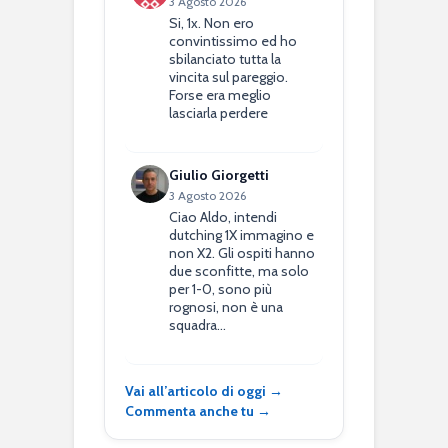
3 Agosto 2026
Si, 1x. Non ero
convintissimo ed ho
sbilanciato tutta la
vincita sul pareggio.
Forse era meglio
lasciarla perdere
Giulio Giorgetti
3 Agosto 2026
Ciao Aldo, intendi
dutching 1X immagino e
non X2. Gli ospiti hanno
due sconfitte, ma solo
per 1-0, sono più
rognosi, non è una
squadra…
Vai all’articolo di oggi →
Commenta anche tu →