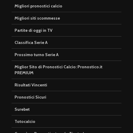
Migliori pronostici calcio
Migliori siti scommesse
Partite di oggi in TV
Classifica Serie A
Prossimo turno Serie A
Miglior Sito di Pronostici Calcio: Pronostico.it
PREMIUM
Risultati Vincenti
Pronostici Sicuri
Surebet
Totocalcio