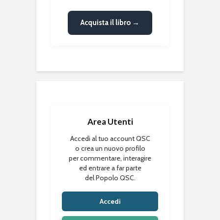
Acquista il libro →
Area Utenti
Accedi al tuo account QSC
o crea un nuovo profilo
per commentare, interagire
ed entrare a far parte
del Popolo QSC.
Accedi