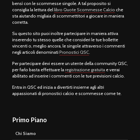
bensì con le scommesse singole. A tal proposito si
consiglia la lettura del
libro Quote Scommesse Calcio
che
sta aiutando migliaia di scommettitori a giocare in maniera
corretta.
Su questo sito puoi inoltre partecipare in maniera attiva
inserendo tu stesso quelle che consideri le tue bollette
vincenti o, meglio ancora, le singole attraverso i commenti
negli articoli denominati
Pronostici QSC
.
Per partecipare devi essere un utente della community QSC,
per farlo basta effettuare la
registrazione gratuita
e verrai
abilitato ad inserire i commenti con le tue previsioni calcio.
Entra in QSC ed inizia a divertirti insieme agli altri
appassionati di pronostici calcio e scommesse come te.
Primo Piano
Chi Siamo