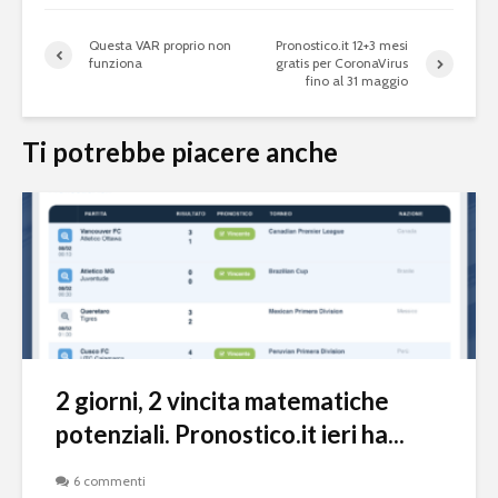
Questa VAR proprio non
Pronostico.it 12+3 mesi
funziona
gratis per CoronaVirus
fino al 31 maggio
Ti potrebbe piacere anche
2 giorni, 2 vincita matematiche
potenziali. Pronostico.it ieri ha...
6 commenti