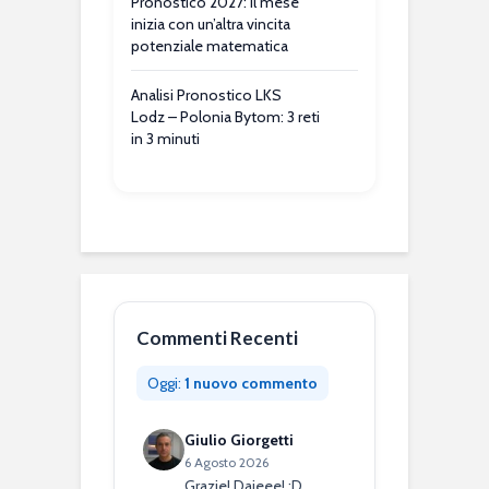
Pronostico 2027: il mese
inizia con un’altra vincita
potenziale matematica
Analisi Pronostico LKS
Lodz – Polonia Bytom: 3 reti
in 3 minuti
Commenti Recenti
Oggi:
1 nuovo commento
Giulio Giorgetti
6 Agosto 2026
Grazie! Dajeee! :D