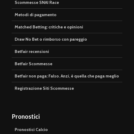
Scommesse SNAI Race
Metodi di pagamento
Matched Betting: critiche e opinioni
Draw No Bet o rimborso con pareggio
Betfair recensioni
Betfair Scommesse
Betfair non paga: Falso. Anzi, è quella che paga meglio
Registrazione Siti Scommesse
Pronostici
Pronostici Calcio