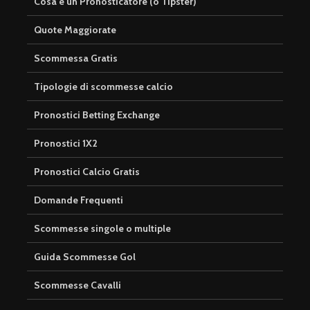
Cosa è un Pronosticatore (o Tipster)
Quote Maggiorate
Scommessa Gratis
Tipologie di scommesse calcio
Pronostici Betting Exchange
Pronostici 1X2
Pronostici Calcio Gratis
Domande Frequenti
Scommesse singole o multiple
Guida Scommesse Gol
Scommesse Cavalli