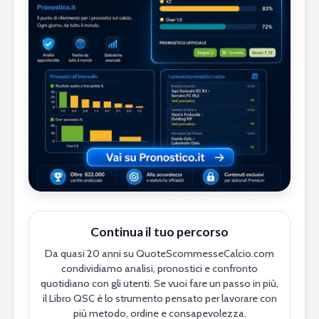
Continua il tuo percorso
Da quasi 20 anni su QuoteScommesseCalcio.com
condividiamo analisi, pronostici e confronto
quotidiano con gli utenti. Se vuoi fare un passo in più,
il Libro QSC è lo strumento pensato per lavorare con
più metodo, ordine e consapevolezza.