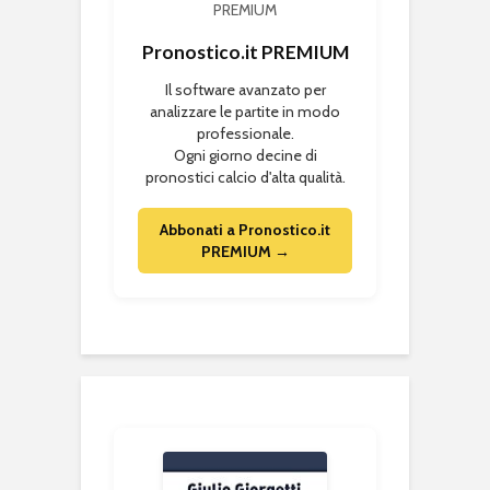
Pronostico.it PREMIUM
Il software avanzato per
analizzare le partite in modo
professionale.
Ogni giorno decine di
pronostici calcio d'alta qualità.
Abbonati a Pronostico.it
PREMIUM →