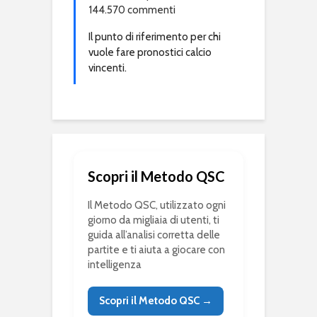
144.570 commenti
Il punto di riferimento per chi
vuole fare pronostici calcio
vincenti.
Scopri il Metodo QSC
Il Metodo QSC, utilizzato ogni
giorno da migliaia di utenti, ti
guida all’analisi corretta delle
partite e ti aiuta a giocare con
intelligenza
Scopri il Metodo QSC →