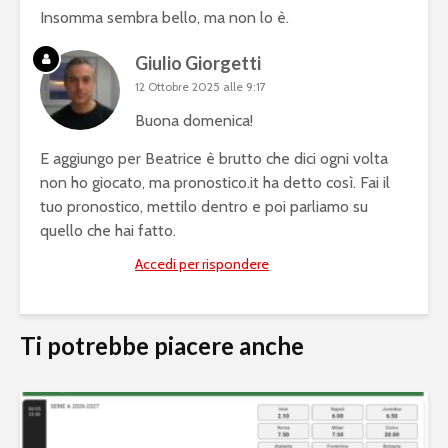
Insomma sembra bello, ma non lo è.
Giulio Giorgetti
12 Ottobre 2025 alle 9:17
Buona domenica!
E aggiungo per Beatrice è brutto che dici ogni volta
non ho giocato, ma pronostico.it ha detto così. Fai il
tuo pronostico, mettilo dentro e poi parliamo su
quello che hai fatto.
Accedi per rispondere
Ti potrebbe piacere anche