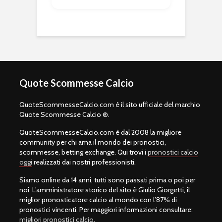
Quote Scommesse Calcio
QuoteScommesseCalcio.com è il sito ufficiale del marchio
Quote Scommesse Calcio ®.
QuoteScommesseCalcio.com è dal 2008 la migliore
community per chi ama il mondo dei pronostici,
scommesse, betting exchange. Qui trovi i
pronostici calcio
oggi
realizzati dai nostri professionisti.
Siamo online da 14 anni, tutti sono passati prima o poi per
noi. L’amministratore storico del sito è Giulio Giorgetti, il
miglior pronosticatore calcio al mondo con l’87% di
pronostici vincenti. Per maggiori informazioni consultare:
migliori pronostici calcio
.