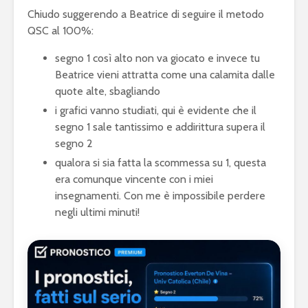
Chiudo suggerendo a Beatrice di seguire il metodo
QSC al 100%:
segno 1 così alto non va giocato e invece tu
Beatrice vieni attratta come una calamita dalle
quote alte, sbagliando
i grafici vanno studiati, qui è evidente che il
segno 1 sale tantissimo e addirittura supera il
segno 2
qualora si sia fatta la scommessa su 1, questa
era comunque vincente con i miei
insegnamenti. Con me è impossibile perdere
negli ultimi minuti!