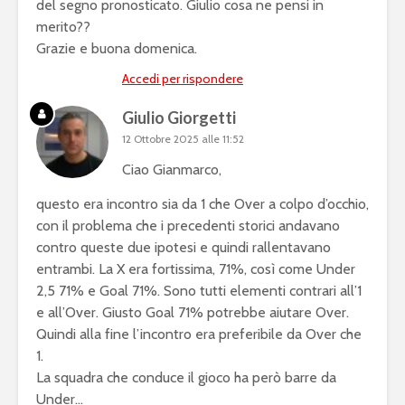
del segno pronosticato. Giulio cosa ne pensi in
merito??
Grazie e buona domenica.
Accedi per rispondere
Giulio Giorgetti
12 Ottobre 2025 alle 11:52
Ciao Gianmarco,
questo era incontro sia da 1 che Over a colpo d’occhio,
con il problema che i precedenti storici andavano
contro queste due ipotesi e quindi rallentavano
entrambi. La X era fortissima, 71%, così come Under
2,5 71% e Goal 71%. Sono tutti elementi contrari all’1
e all’Over. Giusto Goal 71% potrebbe aiutare Over.
Quindi alla fine l’incontro era preferibile da Over che
1.
La squadra che conduce il gioco ha però barre da
Under…