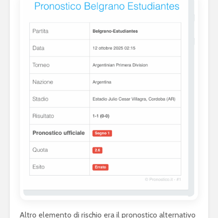
Altro elemento di rischio era il pronostico alternativo