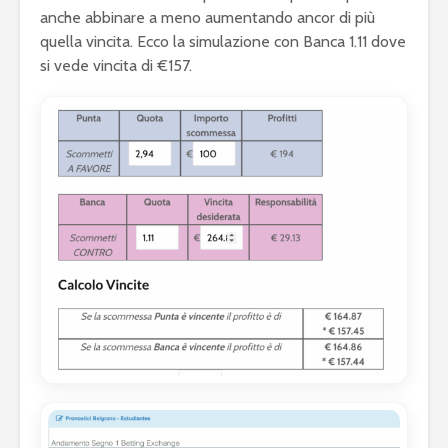
anche abbinare a meno aumentando ancor di più
quella vincita. Ecco la simulazione con Banca 1.11 dove
si vede vincita di €157.