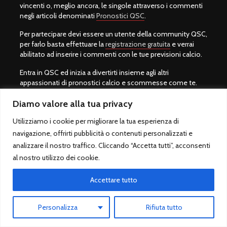
vincenti o, meglio ancora, le singole attraverso i commenti
negli articoli denominati
Pronostici QSC
.
Per partecipare devi essere un utente della community QSC,
per farlo basta effettuare la
registrazione gratuita
e verrai
abilitato ad inserire i commenti con le tue previsioni calcio.
Entra in QSC ed inizia a divertirti insieme agli altri
appassionati di pronostici calcio e scommesse come te.
Diamo valore alla tua privacy
Utilizziamo i cookie per migliorare la tua esperienza di
Primo Piano
navigazione, offrirti pubblicità o contenuti personalizzati e
analizzare il nostro traffico. Cliccando “Accetta tutti”, acconsenti
Chi Siamo
al nostro utilizzo dei cookie.
Migliori pronostici calcio
Accettare tutto
Migliori siti scommesse
Personalizza
Rifiuta tutto
Partite di oggi in TV