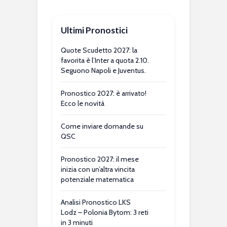
Ultimi Pronostici
Quote Scudetto 2027: la
favorita è l’Inter a quota 2.10.
Seguono Napoli e Juventus.
Pronostico 2027: è arrivato!
Ecco le novità
Come inviare domande su
QSC
Pronostico 2027: il mese
inizia con un’altra vincita
potenziale matematica
Analisi Pronostico LKS
Lodz – Polonia Bytom: 3 reti
in 3 minuti