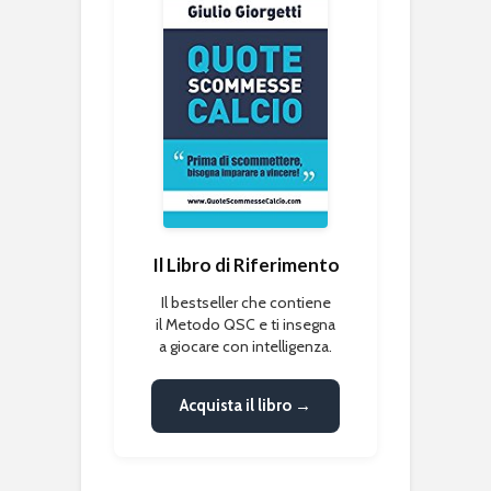
Il Libro di Riferimento
Il bestseller che contiene
il Metodo QSC e ti insegna
a giocare con intelligenza.
Acquista il libro →