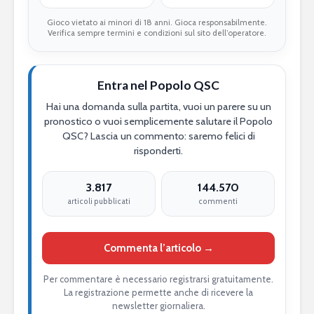
Gioco vietato ai minori di 18 anni. Gioca responsabilmente.
Verifica sempre termini e condizioni sul sito dell’operatore.
Entra nel Popolo QSC
Hai una domanda sulla partita, vuoi un parere su un
pronostico o vuoi semplicemente salutare il Popolo
QSC? Lascia un commento: saremo felici di
risponderti.
3.817
144.570
articoli pubblicati
commenti
Commenta l’articolo →
Per commentare è necessario registrarsi gratuitamente.
La registrazione permette anche di ricevere la
newsletter giornaliera.