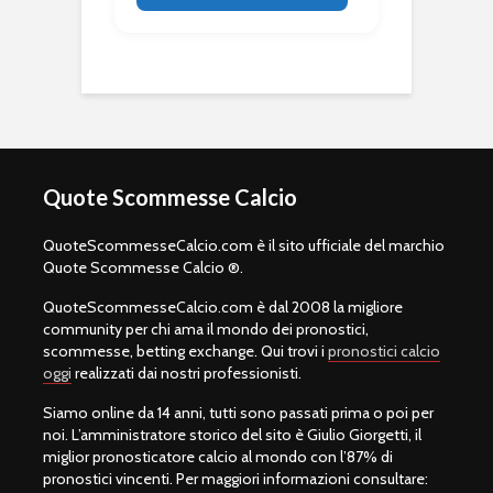
Quote Scommesse Calcio
QuoteScommesseCalcio.com è il sito ufficiale del marchio
Quote Scommesse Calcio ®.
QuoteScommesseCalcio.com è dal 2008 la migliore
community per chi ama il mondo dei pronostici,
scommesse, betting exchange. Qui trovi i
pronostici calcio
oggi
realizzati dai nostri professionisti.
Siamo online da 14 anni, tutti sono passati prima o poi per
noi. L’amministratore storico del sito è Giulio Giorgetti, il
miglior pronosticatore calcio al mondo con l’87% di
pronostici vincenti. Per maggiori informazioni consultare: