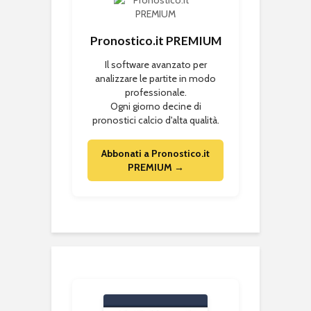
Pronostico.it PREMIUM
Il software avanzato per
analizzare le partite in modo
professionale.
Ogni giorno decine di
pronostici calcio d'alta qualità.
Abbonati a Pronostico.it
PREMIUM →