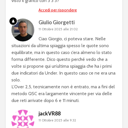
visto il grafico con 3 3 3?
Accedi per rispondere
Giulio Giorgetti
11 Ottobre 2025 alle 21:02
Ciao Giorgio, ci poteva stare. Nelle
situazioni da ultima spiaggia spesso le quote sono
equilibrate, ma in questo caso c’era almeno lo stato
forma differente. Dico questo perché vedo che a
volte si propone qui un’ultima spiaggia che ha i primi
due indicatori da Under. In questo caso ce ne era una
solo.
L’Over 2,5, tecnicamente non è entrato, ma a fini del
metodo QSC era largamente vincente per via delle
due reti arrivate dopo 6 e 11 minuti.
jackVR88
11 Ottobre 2025 alle 9:32