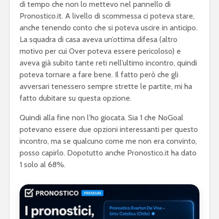
di tempo che non lo mettevo nel pannello di
Pronostico.it. A livello di scommessa ci poteva stare,
anche tenendo conto che si poteva uscire in anticipo.
La squadra di casa aveva un’ottima difesa (altro
motivo per cui Over poteva essere pericoloso) e
aveva già subito tante reti nell’ultimo incontro, quindi
poteva tornare a fare bene. Il fatto però che gli
avversari tenessero sempre strette le partite, mi ha
fatto dubitare su questa opzione.
Quindi alla fine non l’ho giocata. Sia 1 che NoGoal
potevano essere due opzioni interessanti per questo
incontro, ma se qualcuno come me non era convinto,
posso capirlo. Dopotutto anche Pronostico.it ha dato
1 solo al 68%.