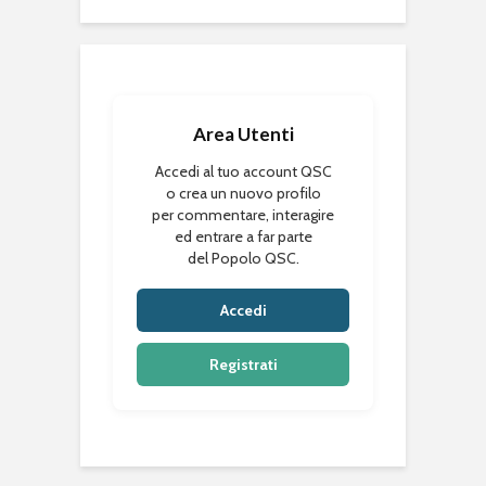
Area Utenti
Accedi al tuo account QSC
o crea un nuovo profilo
per commentare, interagire
ed entrare a far parte
del Popolo QSC.
Accedi
Registrati