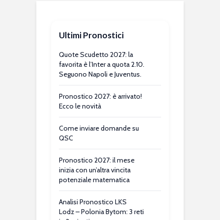
Ultimi Pronostici
Quote Scudetto 2027: la
favorita è l’Inter a quota 2.10.
Seguono Napoli e Juventus.
Pronostico 2027: è arrivato!
Ecco le novità
Come inviare domande su
QSC
Pronostico 2027: il mese
inizia con un’altra vincita
potenziale matematica
Analisi Pronostico LKS
Lodz – Polonia Bytom: 3 reti