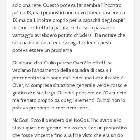
solo una rete. Questo poteva far sembra l’incontro
più da 1X, ma i pronostici non dovrebbero nascere da
1X, ma da 1. Inoltre proprio per la capacità degli ospiti
di tenere stretta la partita, se fossero passati in
vantaggio avrebbero potuto chiudersi. Da notare che
la squadra di casa tendeva agli Under e questo
poteva essere un problema.
Qualcuno dirà: Giulio perchè Over? In effetti se
vediamo l’andamento della squadra di casa e i
precedenti storici sono da Under, ma tutto il resto è
Over, ivi compresa situazione generale verde-rosso e
grafico che si allarga. Quindi il pensiero dell’Over c’era,
ma frenato proprio da quegli elementi. Quindi non lo
potevo prendere in considerazione.
NoGoal. Ecco il pensiero del NoGoal l’ho avuto e lo
stavo quasi per giocare, ma volevo fare un pronostico
che fosse vincente fino alla fine visto che era un po’