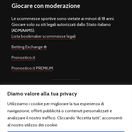
Giocare con moderazione
Le scommesse sportive sono vietate ai minori di 18 anni.
Giocare solo su siti legali autorizzati dallo Stato italiano
(ADM/AAMS).
Lista bookmaker scommesse legali
Betting Exchange ®
Pronostico.it
Pronostico.it PREMIUM
Diamo valore alla tua privacy
Copyright © 2008-2026.
Quote Scommesse Calcio
Sito Ufficiale -
Un progetto di
Giulio Giorgetti
. Quote Scommesse Calcio ® è un
Utilizziamo i cookie per migliorare la tua esperienza di
marchio registrato.
navigazione, offrirti pubblicità o contenuti personalizzati e
Quote Scommesse Calcio fornisce pronostici sulle principali
competizioni sportive. Il gioco in Italia è regolamentato dall'Agenzia
analizzare il nostro traffico. Cliccando “Accetta tutti”, acconsenti
Dogane e Monopoli ed è riservato ai maggiori di 18 anni.
al nostro utilizzo dei cookie.
QuoteScommesseCalcio.com - Sfera sas di Marcello Rossi - P.IVA