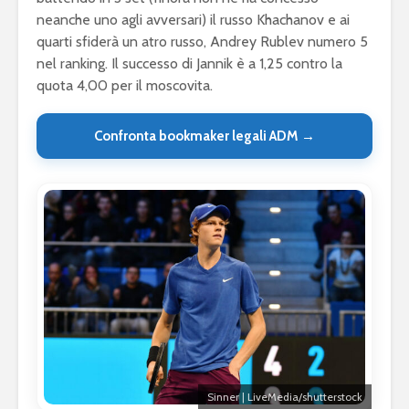
neanche uno agli avversari) il russo Khachanov e ai
quarti sfiderà un atro russo, Andrey Rublev numero 5
nel ranking. Il successo di Jannik è a 1,25 contro la
quota 4,00 per il moscovita.
Confronta bookmaker legali ADM →
Sinner | LiveMedia/shutterstock