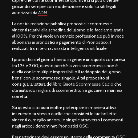
capire che con le scommesse sportive ci si può divertire
giocando sempre con moderazione e solo su siti legali
autorizzati da
ADM
.
La nostra redazione pubblica pronostici scommesse
vincenti relativi alla schedina del giorno e lo facciamo gratis
al 100%. Per chi vuole un servizio professionale può invece
abbonarsi ai pronostici a pagamento di
Pronostico.it
realizzati tramite un’avanzata intelligenza artificiale.
I pronostici del giorno hanno in genere una quota compresa
tra 1.25 e 2.00, questo perché la vera scommessa non è
quella con le multiple impossibili o il raddoppio del giorno,
bensì con le scommesse singole. A tal proposito si
consiglia la lettura del
libro Quote Scommesse Calcio
che
sta aiutando migliaia di scommettitori a giocare in maniera
corretta.
Su questo sito puoi inoltre partecipare in maniera attiva
inserendo tu stesso quelle che consideri le tue bollette
vincenti o, meglio ancora, le singole attraverso i commenti
negli articoli denominati
Pronostici QSC
.
Per partecipare devi essere un utente della community QSC,