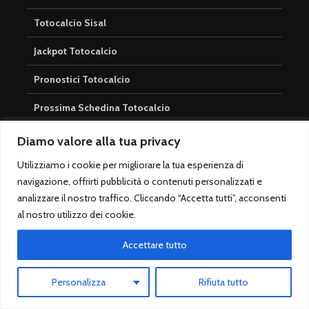
Totocalcio Sisal
Jackpot Totocalcio
Pronostici Totocalcio
Prossima Schedina Totocalcio
Risultati Totocalcio
Diamo valore alla tua privacy
Utilizziamo i cookie per migliorare la tua esperienza di
Casinò
navigazione, offrirti pubblicità o contenuti personalizzati e
analizzare il nostro traffico. Cliccando “Accetta tutti”, acconsenti
Casinò Online
al nostro utilizzo dei cookie.
Roulette Guida
Accettare tutto
Probabilità di Vincita Roulette
Personalizza
Rifiuta tutto
Estrazioni