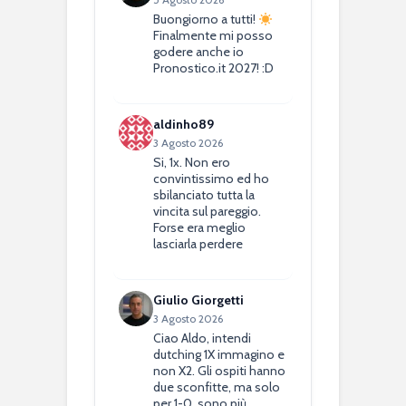
Buongiorno a tutti!
Finalmente mi posso
godere anche io
Pronostico.it 2027! :D
aldinho89
3 Agosto 2026
Si, 1x. Non ero
convintissimo ed ho
sbilanciato tutta la
vincita sul pareggio.
Forse era meglio
lasciarla perdere
Giulio Giorgetti
3 Agosto 2026
Ciao Aldo, intendi
dutching 1X immagino e
non X2. Gli ospiti hanno
due sconfitte, ma solo
per 1-0, sono più