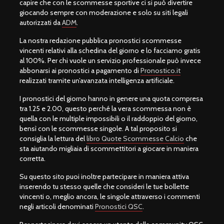
capire che con le scommesse sportive ci si può divertire
giocando sempre con moderazione e solo su siti legali
autorizzati da
ADM
.
La nostra redazione pubblica pronostici scommesse
vincenti relativi alla schedina del giorno e lo facciamo gratis
al 100%. Per chi vuole un servizio professionale può invece
abbonarsi ai pronostici a pagamento di
Pronostico.it
realizzati tramite un’avanzata intelligenza artificiale.
I pronostici del giorno hanno in genere una quota compresa
tra 1.25 e 2.00, questo perché la vera scommessa non è
quella con le multiple impossibili o il raddoppio del giorno,
bensì con le scommesse singole. A tal proposito si
consiglia la lettura del
libro Quote Scommesse Calcio
che
sta aiutando migliaia di scommettitori a giocare in maniera
corretta.
Su questo sito puoi inoltre partecipare in maniera attiva
inserendo tu stesso quelle che consideri le tue bollette
vincenti o, meglio ancora, le singole attraverso i commenti
negli articoli denominati
Pronostici QSC
.