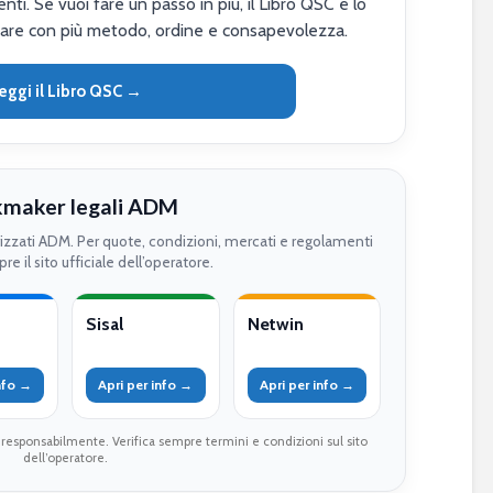
nti. Se vuoi fare un passo in più, il Libro QSC è lo
are con più metodo, ordine e consapevolezza.
eggi il Libro QSC →
maker legali ADM
rizzati ADM. Per quote, condizioni, mercati e regolamenti
re il sito ufficiale dell’operatore.
Sisal
Netwin
info →
Apri per info →
Apri per info →
 responsabilmente. Verifica sempre termini e condizioni sul sito
dell’operatore.