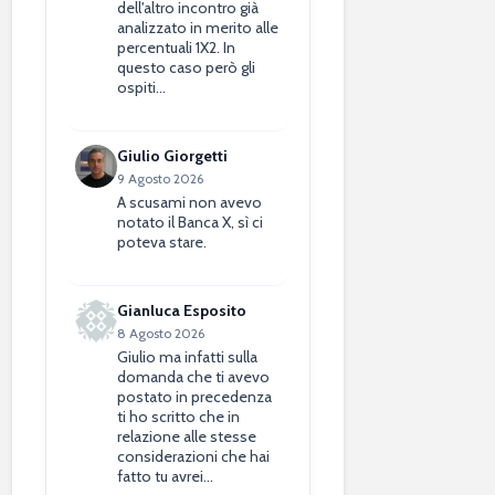
dell'altro incontro già
analizzato in merito alle
percentuali 1X2. In
questo caso però gli
ospiti…
Giulio Giorgetti
9 Agosto 2026
A scusami non avevo
notato il Banca X, sì ci
poteva stare.
Gianluca Esposito
8 Agosto 2026
Giulio ma infatti sulla
domanda che ti avevo
postato in precedenza
ti ho scritto che in
relazione alle stesse
considerazioni che hai
fatto tu avrei…