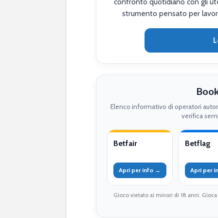
confronto quotidiano con gli ute
strumento pensato per lavor
L
Book
Elenco informativo di operatori auto
verifica semp
Betfair
Betflag
Apri per info →
Apri per 
Gioco vietato ai minori di 18 anni. Gioca