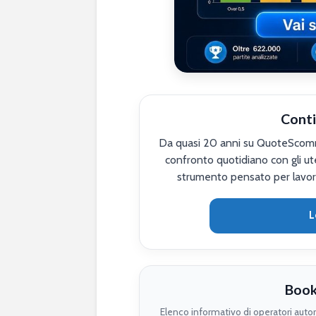
Conti
Da quasi 20 anni su QuoteScomme
confronto quotidiano con gli ute
strumento pensato per lavor
L
Book
Elenco informativo di operatori auto