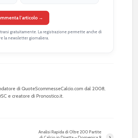
mmenta l’articolo →
rarsi gratuitamente. La registrazione permette anche di
re la newsletter giornaliera.
Fondatore di QuoteScommesseCalcio.com dal 2008,
C e creatore di Pronostico.it.
Analisi Rapida di Oltre 200 Partite
di Calcio in Diretta – Domenica 9