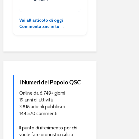
Vai all’articolo di oggi →
Commenta anche tu →
I Numeri del Popolo QSC
Online da 6.749+ giorni
19 anni di attività
3.818 articoli pubblicati
144.570 commenti
Il punto di riferimento per chi
vuole fare pronostici calcio