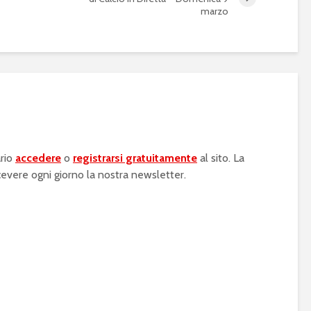
marzo
rio
accedere
o
registrarsi gratuitamente
al sito. La
cevere ogni giorno la nostra newsletter.