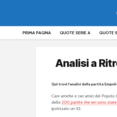
PRIMA PAGINA
QUOTE SERIE A
QUOTE S
Analisi a Ri
Qui trovi l’analisi della partita Empol
Care amiche e cari amici del Popolo
delle
200 partite che ieri sono state
ipotizzato un X2.