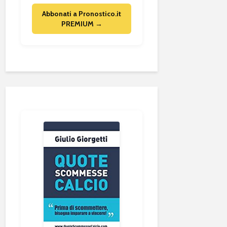
Abbonati a Pronostico.it
PREMIUM →