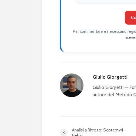
Co
Per commentare è necessario regist
riceve
Giulio Giorgetti
Giulio Giorgetti — 
autore del Metodo QS
Analisi a Ritroso: Septemvri –
Hebar