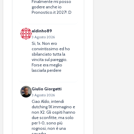
Finalmente mi posso
godere anche io
Pronostico.it 2027! :D
aldinho89
3 Agosto 2026
Si, 1x. Non ero
convintissimo ed ho
sbilanciato tutta la
vincita sul pareggio.
Forse era meglio
lasciarla perdere
Giulio Giorgetti
3 Agosto 2026
Ciao Aldo, intendi
dutching 1X immagino e
non X2. Gli ospiti hanno
due sconfitte, ma solo
per 1-0, sono più
rognosi, non è una
squadra…