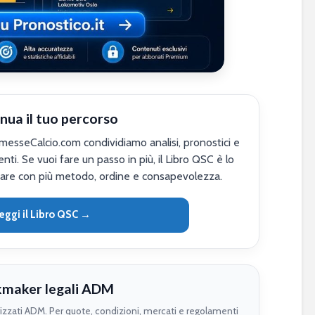
nua il tuo percorso
sseCalcio.com condividiamo analisi, pronostici e
nti. Se vuoi fare un passo in più, il Libro QSC è lo
are con più metodo, ordine e consapevolezza.
eggi il Libro QSC →
maker legali ADM
rizzati ADM. Per quote, condizioni, mercati e regolamenti