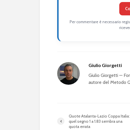
Co
Per commentare è necessario regist
riceve
Giulio Giorgetti
Giulio Giorgetti — 
autore del Metodo QS
Quote Atalanta-Lazio Coppa Italia:
quel segno 1 a 1.83 sembra una
quota errata