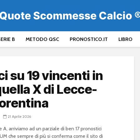
Quote Scommesse Calcio 
ERIE B
METODO QSC
PRONOSTICO.IT
LIBRO
i su 19 vincenti in
quella X di Lecce-
iorentina
21 Aprile 2026
e A, arriviamo ad un parziale di ben 17 pronostici
IUM che sempre di più si conferma come il sito di