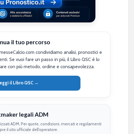
nua il tuo percorso
sseCalcio.com condividiamo analisi, pronostici e
nti. Se vuoi fare un passo in più, il Libro QSC è lo
are con più metodo, ordine e consapevolezza.
eggi il Libro QSC →
maker legali ADM
rizzati ADM. Per quote, condizioni, mercati e regolamenti
re il sito ufficiale dell’operatore.