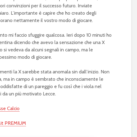
i convinzioni per il successo futuro. Inviate
iaro. L’importante è capire che ho creato degli
iorano nettamente il vostro modo di giocare.
anto mi faccio sfuggire qualcosa. Ieri dopo 10 minuti ho
entina dicendo che avevo la sensazione che una X
 si vedeva da alcuni segnali in campo, ma le
 pessimo modo di giocare.
rimenti la X sarebbe stata anomala sin dall’inizio. Non
ata, ma in campo è sembrato che inconsciamente le
disfatte di un pareggio e fu così che i viola nel
i da un più motivato Lecce.
sse Calcio
co.it PREMIUM