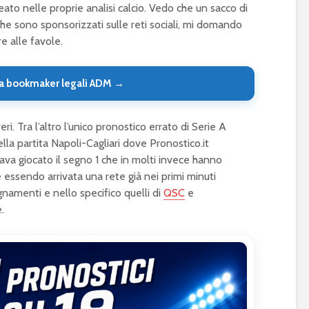
eato nelle proprie analisi calcio. Vedo che un sacco di
he sono sponsorizzati sulle reti sociali, mi domando
e alle favole.
a bookmaker legali ADM →
eri. Tra l’altro l’unico pronostico errato di Serie A
lla partita Napoli-Cagliari dove Pronostico.it
 giocato il segno 1 che in molti invece hanno
 essendo arrivata una rete già nei primi minuti
gnamenti e nello specifico quelli di
QSC
e
.