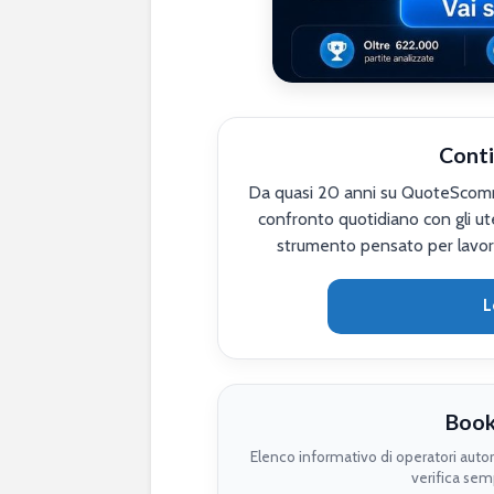
Conti
Da quasi 20 anni su QuoteScomme
confronto quotidiano con gli ute
strumento pensato per lavor
L
Book
Elenco informativo di operatori auto
verifica semp