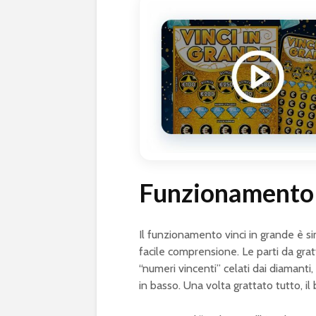
Funzionamento 
Il funzionamento vinci in grande è sim
facile comprensione. Le parti da gratt
“numeri vincenti” celati dai diamanti, 
in basso. Una volta grattato tutto, il 