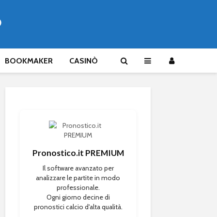
®
BOOKMAKER
CASINÒ
Pronostico.it PREMIUM
Il software avanzato per
analizzare le partite in modo
professionale.
Ogni giorno decine di
pronostici calcio d'alta qualità.