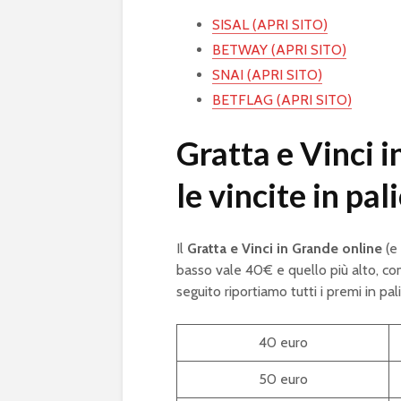
SISAL (APRI SITO)
BETWAY (APRI SITO)
SNAI (APRI SITO)
BETFLAG (APRI SITO)
Gratta e Vinci i
le vincite in pal
Il
Gratta e Vinci in Grande online
(e 
basso vale 40€ e quello più alto, co
seguito riportiamo tutti i premi in pali
40 euro
50 euro