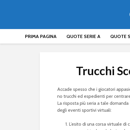
PRIMA PAGINA
QUOTE SERIE A
QUOTE S
Trucchi S
Accade spesso che i giocatori appasi
no trucchi ed espedienti per centrare
La risposta più seria a tale domanda 
degli eventi sportivi virtuali:
L’esito di una corsa virtuale di c