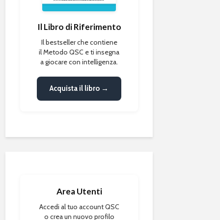
Il Libro di Riferimento
Il bestseller che contiene
il Metodo QSC e ti insegna
a giocare con intelligenza.
Acquista il libro →
Area Utenti
Accedi al tuo account QSC
o crea un nuovo profilo