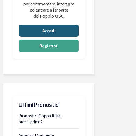
per commentare, interagire
ed entrare a far parte
del Popolo QSC.
Accedi
Registrati
Ultimi Pronostici
Pronostici Coppa Italia:
presi i primi 2
Antepost Vincente