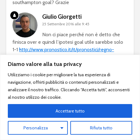
southampton goal? Grazie
Giulio Giorgetti
25 Settembre 2016 alle 9:45
Non ci piace perché non è detto che
finisca over e quindi l’ipotesi goal utile sarebbe solo
1-1
http://www.pronostico.it/it/pronostici/regno-
unito/premier-league/west_ham-southampton.html
Diamo valore alla tua privacy
Alginus
Utilizziamo i cookie per migliorare la tua esperienza di
25 Settembre 2016 alle 9:31
navigazione, offrirti pubblicità o contenuti personalizzati e
12:30 Torino – Roma banca Torino?
analizzare il nostro traffico. Cliccando “Accetta tutti”, acconsenti
al nostro utilizzo dei cookie.
Giulio Giorgetti
Accettare tutto
25 Settembre 2016 alle 9:34
Si ci può stare
Personalizza
Rifiuta tutto
http://www.pronostico.it/it/pronostici/italia/serie-
a/torino-roma.html