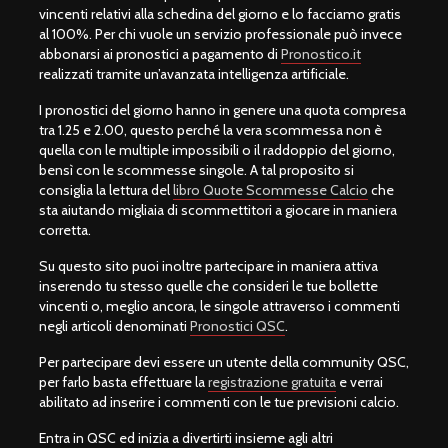
vincenti relativi alla schedina del giorno e lo facciamo gratis
al 100%. Per chi vuole un servizio professionale può invece
abbonarsi ai pronostici a pagamento di
Pronostico.it
realizzati tramite un’avanzata intelligenza artificiale.
I pronostici del giorno hanno in genere una quota compresa
tra 1.25 e 2.00, questo perché la vera scommessa non è
quella con le multiple impossibili o il raddoppio del giorno,
bensì con le scommesse singole. A tal proposito si
consiglia la lettura del
libro Quote Scommesse Calcio
che
sta aiutando migliaia di scommettitori a giocare in maniera
corretta.
Su questo sito puoi inoltre partecipare in maniera attiva
inserendo tu stesso quelle che consideri le tue bollette
vincenti o, meglio ancora, le singole attraverso i commenti
negli articoli denominati
Pronostici QSC
.
Per partecipare devi essere un utente della community QSC,
per farlo basta effettuare la
registrazione gratuita
e verrai
abilitato ad inserire i commenti con le tue previsioni calcio.
Entra in QSC ed inizia a divertirti insieme agli altri