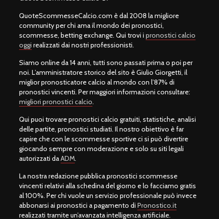
QuoteScommesseCalcio.com è dal 2008 la migliore
community per chi ama il mondo dei pronostici,
scommesse, betting exchange. Qui trovi i
pronostici calcio
oggi
realizzati dai nostri professionisti.
Siamo online da 14 anni, tutti sono passati prima o poi per
noi. L’amministratore storico del sito è Giulio Giorgetti, il
miglior pronosticatore calcio al mondo con l’87% di
pronostici vincenti. Per maggiori informazioni consultare:
migliori pronostici calcio
.
Qui puoi trovare pronostici calcio gratuiti, statistiche, analisi
delle partite, pronostici studiati. Il nostro obiettivo è far
capire che con le scommesse sportive ci si può divertire
giocando sempre con moderazione e solo su siti legali
autorizzati da
ADM
.
La nostra redazione pubblica pronostici scommesse
vincenti relativi alla schedina del giorno e lo facciamo gratis
al 100%. Per chi vuole un servizio professionale può invece
abbonarsi ai pronostici a pagamento di
Pronostico.it
realizzati tramite un’avanzata intelligenza artificiale.