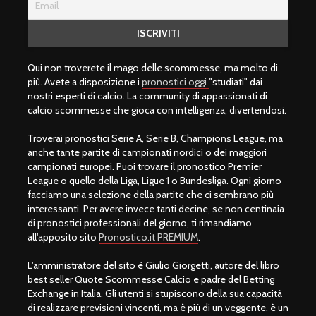
Qui non troverete il mago delle scommesse, ma molto di
più. Avete a disposizione i
pronostici oggi
"studiati" dai
nostri esperti di calcio. La community di appassionati di
calcio scommesse che gioca con intelligenza, divertendosi.
Troverai pronostici Serie A, Serie B, Champions League, ma
anche tante partite di campionati nordici o dei maggiori
campionati europei. Puoi trovare il pronostico Premier
League o quello della Liga, Ligue 1 o Bundesliga. Ogni giorno
facciamo una selezione della partite che ci sembrano più
interessanti. Per avere invece tanti decine, se non centinaia
di pronostici professionali del giorno, ti rimandiamo
all'apposito sito
Pronostico.it PREMIUM
.
L'amministratore del sito è Giulio Giorgetti, autore del libro
best seller Quote Scommesse Calcio e padre del Betting
Exchange in Italia. Gli utenti si stupiscono della sua capacità
di realizzare previsioni vincenti, ma è più di un veggente, è un