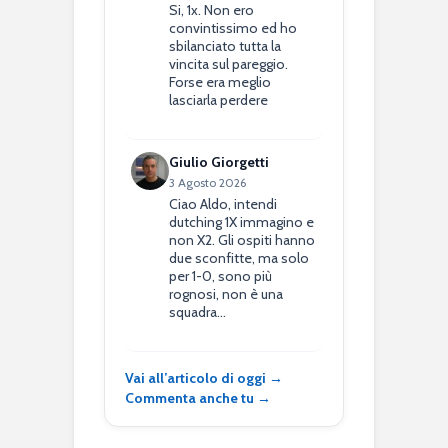
Si, 1x. Non ero
convintissimo ed ho
sbilanciato tutta la
vincita sul pareggio.
Forse era meglio
lasciarla perdere
Giulio Giorgetti
3 Agosto 2026
Ciao Aldo, intendi
dutching 1X immagino e
non X2. Gli ospiti hanno
due sconfitte, ma solo
per 1-0, sono più
rognosi, non è una
squadra…
Vai all’articolo di oggi →
Commenta anche tu →