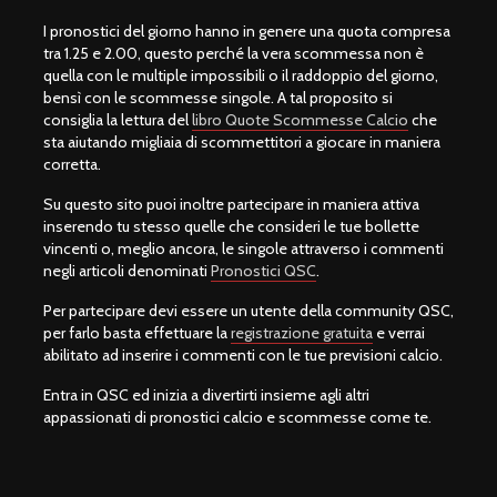
I pronostici del giorno hanno in genere una quota compresa
tra 1.25 e 2.00, questo perché la vera scommessa non è
quella con le multiple impossibili o il raddoppio del giorno,
bensì con le scommesse singole. A tal proposito si
consiglia la lettura del
libro Quote Scommesse Calcio
che
sta aiutando migliaia di scommettitori a giocare in maniera
corretta.
Su questo sito puoi inoltre partecipare in maniera attiva
inserendo tu stesso quelle che consideri le tue bollette
vincenti o, meglio ancora, le singole attraverso i commenti
negli articoli denominati
Pronostici QSC
.
Per partecipare devi essere un utente della community QSC,
per farlo basta effettuare la
registrazione gratuita
e verrai
abilitato ad inserire i commenti con le tue previsioni calcio.
Entra in QSC ed inizia a divertirti insieme agli altri
appassionati di pronostici calcio e scommesse come te.