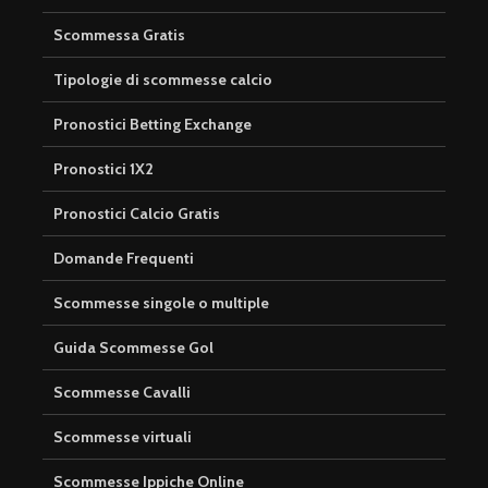
Scommessa Gratis
Tipologie di scommesse calcio
Pronostici Betting Exchange
Pronostici 1X2
Pronostici Calcio Gratis
Domande Frequenti
Scommesse singole o multiple
Guida Scommesse Gol
Scommesse Cavalli
Scommesse virtuali
Scommesse Ippiche Online