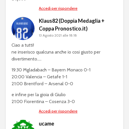
Accedi per rispondere
Klaus82 (Doppia Medaglia +
Coppa Pronostico.it)
13 Agosto 2021 alle 18:18
Ciao a tutti!
ne inserisco qualcuna anche io cosi giusto per
divertimento…..
19:30 Mgladabach – Bayern Monaco 0-1
20:00 Valencia – Getafe 1-1
21:00 Brentford – Arsenal 0-0
e infine per la gioia di Giulio
21:00 Fiorentina – Cosenza 3-0
Accedi per rispondere
ucame