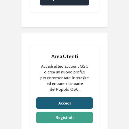
Area Utenti
Accedi al tuo account QSC
o crea un nuovo profilo
per commentare, interagire
ed entrare a far parte
del Popolo QSC.
Accedi
Registrati