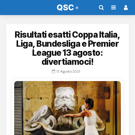
Risultati esatti Coppa Italia,
Liga, Bundesliga e Premier
League 13 agosto:
divertiamoci!
13 Agosto 2021