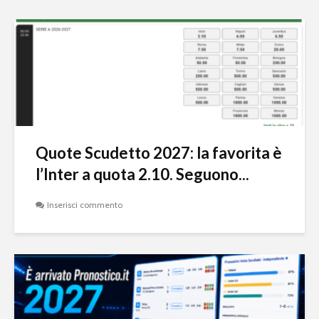
Quote Scudetto 2027: la favorita è
l’Inter a quota 2.10. Seguono...
Inserisci commento