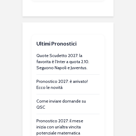
Ultimi Pronostici
Quote Scudetto 2027: la
favorita è l’Inter a quota 2.10.
Seguono Napoli e Juventus.
Pronostico 2027: è arrivato!
Ecco le novità
Come inviare domande su
QSC
Pronostico 2027: il mese
inizia con un’altra vincita
potenziale matematica