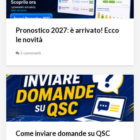
Pronostico 2027: è arrivato! Ecco
le novità
3 commenti
Come inviare domande su QSC