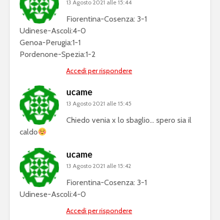
13 Agosto 2021 alle 15:44
Fiorentina-Cosenza: 3-1
Udinese-Ascoli:4-0
Genoa-Perugia:1-1
Pordenone-Spezia:1-2
Accedi per rispondere
ucame
13 Agosto 2021 alle 15:45
Chiedo venia x lo sbaglio… spero sia il
caldo
ucame
13 Agosto 2021 alle 15:42
Fiorentina-Cosenza: 3-1
Udinese-Ascoli:4-0
Accedi per rispondere