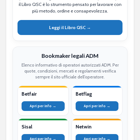
il Libro QSC è lo strumento pensato per lavorare con
più metodo, ordine e consapevolezza.
Leggi il Libro QSC →
Bookmaker legali ADM
Elenco informativo di operatori autorizzati ADM. Per
quote, condizioni, mercati e regolamenti verifica
sempre il sito ufficiale dell’operatore.
Betfair
Betflag
Apri per info →
Apri per info →
Sisal
Netwin
Apri per info →
Apri per info →