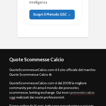
intelligenza
Scopri il Metodo QSC →
Quote Scommesse Calcio
QuoteScommesseCalcio.com è il sito ufficiale del marchio
Quote Scommesse Calcio ®.
QuoteScommesseCalcio.com è dal 2008 la migliore
community per chi ama il mondo dei pronostici,
scommesse, betting exchange. Qui trovi i
pronostici calcio
oggi
realizzati dai nostri professionisti.
Siamo online da 14 anni, tutti sono passati prima o poi per