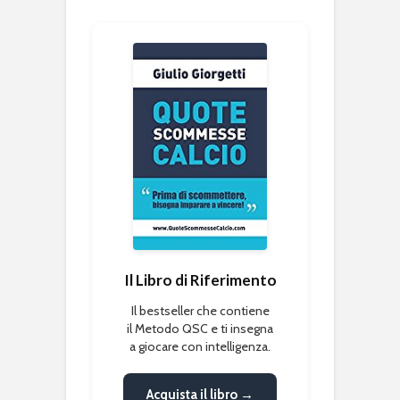
Il Libro di Riferimento
Il bestseller che contiene
il Metodo QSC e ti insegna
a giocare con intelligenza.
Acquista il libro →