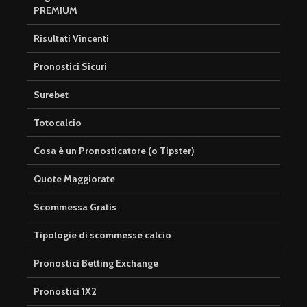
PREMIUM
Risultati Vincenti
Pronostici Sicuri
Surebet
Totocalcio
Cosa è un Pronosticatore (o Tipster)
Quote Maggiorate
Scommessa Gratis
Tipologie di scommesse calcio
Pronostici Betting Exchange
Pronostici 1X2