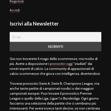
Registrati
Accedi
Iscrivi alla Newsletter
Qui non troverete il mago delle scommesse, ma molto di
più. Avete a disposizione i
pronostici oggi
"studiati" dai
nostri esperti di calcio. La community di appassionati di
calcio scommesse che gioca con intelligenza, divertendosi.
Troverai pronostici Serie A, Serie B, Champions League, ma
anche tante partite di campionati nordici o dei maggiori
campionati europei. Puoi trovare il pronostico Premier
League o quello della Liga, Ligue 1 o Bundesliga. Ogni giorno
facciamo una selezione della partite che ci sembrano più
interessanti. Per avere invece tanti decine, se non centinaia