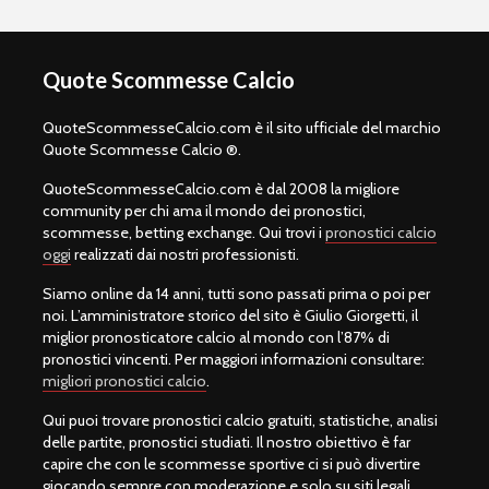
Quote Scommesse Calcio
QuoteScommesseCalcio.com è il sito ufficiale del marchio
Quote Scommesse Calcio ®.
QuoteScommesseCalcio.com è dal 2008 la migliore
community per chi ama il mondo dei pronostici,
scommesse, betting exchange. Qui trovi i
pronostici calcio
oggi
realizzati dai nostri professionisti.
Siamo online da 14 anni, tutti sono passati prima o poi per
noi. L’amministratore storico del sito è Giulio Giorgetti, il
miglior pronosticatore calcio al mondo con l’87% di
pronostici vincenti. Per maggiori informazioni consultare:
migliori pronostici calcio
.
Qui puoi trovare pronostici calcio gratuiti, statistiche, analisi
delle partite, pronostici studiati. Il nostro obiettivo è far
capire che con le scommesse sportive ci si può divertire
giocando sempre con moderazione e solo su siti legali