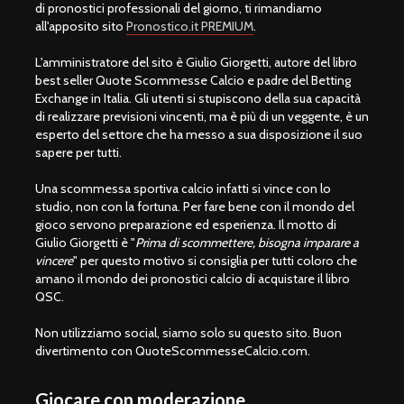
di pronostici professionali del giorno, ti rimandiamo
all'apposito sito
Pronostico.it PREMIUM
.
L'amministratore del sito è Giulio Giorgetti, autore del libro
best seller Quote Scommesse Calcio e padre del Betting
Exchange in Italia. Gli utenti si stupiscono della sua capacità
di realizzare previsioni vincenti, ma è più di un veggente, è un
esperto del settore che ha messo a sua disposizione il suo
sapere per tutti.
Una scommessa sportiva calcio infatti si vince con lo
studio, non con la fortuna. Per fare bene con il mondo del
gioco servono preparazione ed esperienza. Il motto di
Giulio Giorgetti è "
Prima di scommettere, bisogna imparare a
vincere
" per questo motivo si consiglia per tutti coloro che
amano il mondo dei pronostici calcio di acquistare il libro
QSC.
Non utilizziamo social, siamo solo su questo sito. Buon
divertimento con QuoteScommesseCalcio.com.
Giocare con moderazione