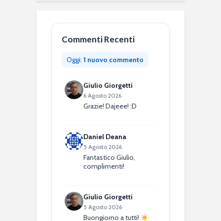
Commenti Recenti
Oggi:
1 nuovo commento
Giulio Giorgetti
6 Agosto 2026
Grazie! Dajeee! :D
Daniel Deana
5 Agosto 2026
Fantastico Giulio,
complimenti!
Giulio Giorgetti
5 Agosto 2026
Buongiorno a tutti!