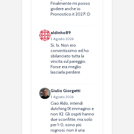
Finalmente mi posso
godere anche io
Pronostico.it 2027! :D
aldinho89
3 Agosto 2026
Si, 1x. Non ero
convintissimo ed ho
sbilanciato tutta la
vincita sul pareggio.
Forse era meglio
lasciarla perdere
Giulio Giorgetti
3 Agosto 2026
Ciao Aldo, intendi
dutching 1X immagino e
non X2. Gli ospiti hanno
due sconfitte, ma solo
per 1-0, sono più
rognosi, non è una