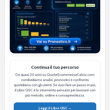
Continua il tuo percorso
Da quasi 20 anni su QuoteScommesseCalcio.com
condividiamo analisi, pronostici e confronto
quotidiano con gli utenti. Se vuoi fare un passo in più,
il Libro QSC è lo strumento pensato per lavorare con
più metodo, ordine e consapevolezza.
Leggi il Libro QSC →