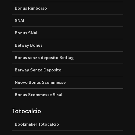
Bonus Rimborso
SNAI
Bonus SNAI
Betway Bonus
Bonus senza deposito Betflag
Betway Senza Deposito
Nuovo Bonus Scommesse
Bonus Scommesse Sisal
Totocalcio
Bookmaker Totocalcio