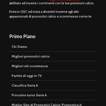
abilitato ad inserire i commenti con le tue previsioni calcio.
Entra in QSC ed inizia a divertirti insieme agli altri
appassionati di pronostici calcio e scommesse come te.
Primo Piano
Chi Siamo
Migliori pronostici calcio
Migliori siti scommesse
Partite di oggi in TV
Classifica Serie A
Prossimo turno Serie A
Miglior Sito di Pronostici Calcio: Pronostico.it