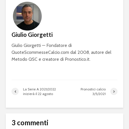
Giulio Giorgetti
Giulio Giorgetti — Fondatore di
QuoteScommesseCalcio.com dal 2008, autore del
Metodo QSC e creatore di Pronostico.it.
La Serie A 2021/2022
Pronostici calcio
inizierà il 22 agosto
3/5/2021
3 commenti