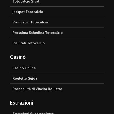
Totocalcio Sisal
Jackpot Totocalcio
Pronostici Totocalcio
Prossima Schedina Totocalcio
Risultati Totocalcio
Casinò
Casinò Online
Roulette Guida
Probabilità di Vincita Roulette
Estrazioni
Estrazioni Superenalotto