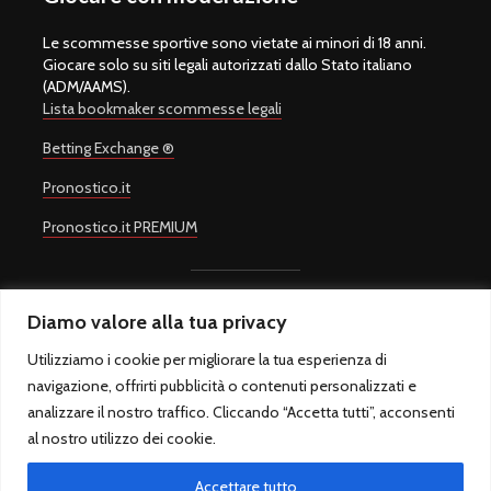
Le scommesse sportive sono vietate ai minori di 18 anni.
Giocare solo su siti legali autorizzati dallo Stato italiano
(ADM/AAMS).
Lista bookmaker scommesse legali
Betting Exchange ®
Pronostico.it
Pronostico.it PREMIUM
Diamo valore alla tua privacy
Copyright © 2008-2026.
Quote Scommesse Calcio
Sito Ufficiale -
Un progetto di
Giulio Giorgetti
. Quote Scommesse Calcio ® è un
Utilizziamo i cookie per migliorare la tua esperienza di
marchio registrato.
navigazione, offrirti pubblicità o contenuti personalizzati e
Quote Scommesse Calcio fornisce pronostici sulle principali
competizioni sportive. Il gioco in Italia è regolamentato dall'Agenzia
analizzare il nostro traffico. Cliccando “Accetta tutti”, acconsenti
Dogane e Monopoli ed è riservato ai maggiori di 18 anni.
al nostro utilizzo dei cookie.
QuoteScommesseCalcio.com - Sfera sas di Marcello Rossi - P.IVA
10917021007 - Via Alessandro Cruto 8, 00146 Roma (RM) – Italia -
Accettare tutto