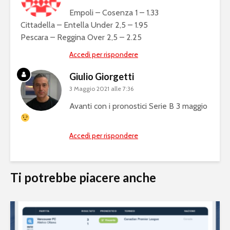
Empoli – Cosenza 1 – 1.33
Cittadella – Entella Under 2,5 – 1.95
Pescara – Reggina Over 2,5 – 2.25
Accedi per rispondere
Giulio Giorgetti
3 Maggio 2021 alle 7:36
Avanti con i pronostici Serie B 3 maggio
Accedi per rispondere
Ti potrebbe piacere anche