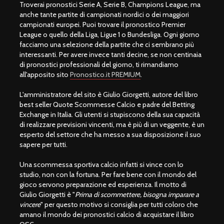
Troverai pronostici Serie A, Serie B, Champions League, ma
anche tante partite di campionati nordici o dei maggiori
campionati europei. Puoi trovare il pronostico Premier
League o quello della Liga, Ligue 1 o Bundesliga. Ogni giorno
facciamo una selezione della partite che ci sembrano più
interessanti. Per avere invece tanti decine, se non centinaia
di pronostici professionali del giorno, ti rimandiamo
all'apposito sito
Pronostico.it PREMIUM
.
L'amministratore del sito è Giulio Giorgetti, autore del libro
best seller Quote Scommesse Calcio e padre del Betting
Exchange in Italia. Gli utenti si stupiscono della sua capacità
di realizzare previsioni vincenti, ma è più di un veggente, è un
esperto del settore che ha messo a sua disposizione il suo
sapere per tutti.
Una scommessa sportiva calcio infatti si vince con lo
studio, non con la fortuna. Per fare bene con il mondo del
gioco servono preparazione ed esperienza. Il motto di
Giulio Giorgetti è "
Prima di scommettere, bisogna imparare a
vincere
" per questo motivo si consiglia per tutti coloro che
amano il mondo dei pronostici calcio di acquistare il libro