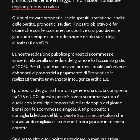
pronostici vincenti. Per maggiori informazioni consultare:
migliori pronostici calcio
.
Qui puoi trovare pronostici calcio gratuiti, statistiche, analisi
delle partite, pronostici studiati. Il nostro obiettivo è far
capire che con le scommesse sportive ci si può divertire
giocando sempre con moderazione e solo su siti legali
autorizzati da
ADM
.
La nostra redazione pubblica pronostici scommesse
vincenti relativi alla schedina del giorno e lo facciamo gratis
al 100%. Per chi vuole un servizio professionale può invece
abbonarsi ai pronostici a pagamento di
Pronostico.it
realizzati tramite un’avanzata intelligenza artificiale.
I pronostici del giorno hanno in genere una quota compresa
tra 1.25 e 2.00, questo perché la vera scommessa non è
quella con le multiple impossibili o il raddoppio del giorno,
bensì con le scommesse singole. A tal proposito si
consiglia la lettura del
libro Quote Scommesse Calcio
che
sta aiutando migliaia di scommettitori a giocare in maniera
corretta.
Su questo sito puoi inoltre partecipare in maniera attiva