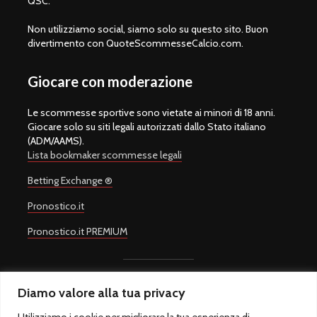
QSC.
Non utilizziamo social, siamo solo su questo sito. Buon
divertimento con QuoteScommesseCalcio.com.
Giocare con moderazione
Le scommesse sportive sono vietate ai minori di 18 anni.
Giocare solo su siti legali autorizzati dallo Stato italiano
(ADM/AAMS).
Lista bookmaker scommesse legali
Betting Exchange ®
Pronostico.it
Pronostico.it PREMIUM
Diamo valore alla tua privacy
Copyright © 2008-2026.
Quote Scommesse Calcio
Sito Ufficiale -
Un progetto di
Giulio Giorgetti
. Quote Scommesse Calcio ® è un
Utilizziamo i cookie per migliorare la tua esperienza di