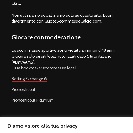
QSC.
Non utilizziamo social, siamo solo su questo sito. Buon
divertimento con QuoteScommesseCalcio.com.
Giocare con moderazione
Le scommesse sportive sono vietate ai minori di 18 anni.
Giocare solo su siti legali autorizzati dallo Stato italiano
(ADM/AAMS).
Lista bookmaker scommesse legali
Betting Exchange ®
Pronostico.it
Pronostico.it PREMIUM
Diamo valore alla tua privacy
Copyright © 2008-2026.
Quote Scommesse Calcio
Sito Ufficiale -
Un progetto di
Giulio Giorgetti
. Quote Scommesse Calcio ® è un