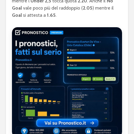
mentre l’
Under 2,5
tocca quota
2.20
. Anche il
No
Goal
vale poco più del raddoppio (
2.05
) mentre il
Goal
si attesta a
1.65
.