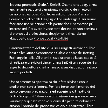
Troverai pronostici Serie A, Serie B, Champions League, ma
anche tante partite di campionati nordici o dei maggiori
campionati europei. Puoi trovare il pronostico Premier
League o quello della Liga, Ligue 1 o Bundesliga. Ogni giorno
facciamo una selezione della partite che ci sembrano più
interessanti. Per avere invece tanti decine, se non centinaia
di pronostici professionali del giorno, ti rimandiamo
all'apposito sito
Pronostico.it PREMIUM
.
L'amministratore del sito è Giulio Giorgetti, autore del libro
best seller Quote Scommesse Calcio e padre del Betting
Exchange in Italia. Gli utenti si stupiscono della sua capacità
di realizzare previsioni vincenti, ma è più di un veggente, è un
esperto del settore che ha messo a sua disposizione il suo
sapere per tutti.
Una scommessa sportiva calcio infatti si vince con lo
studio, non con la fortuna. Per fare bene con il mondo del
gioco servono preparazione ed esperienza. Il motto di
Giulio Giorgetti è "
Prima di scommettere, bisogna imparare a
vincere
" per questo motivo si consiglia per tutti coloro che
amano il mondo dei pronostici calcio di acquistare il libro