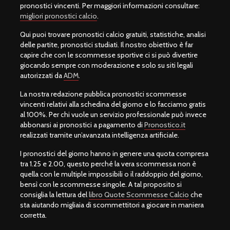
pronostici vincenti. Per maggiori informazioni consultare:
migliori pronostici calcio
.
Qui puoi trovare pronostici calcio gratuiti, statistiche, analisi
delle partite, pronostici studiati. Il nostro obiettivo è far
capire che con le scommesse sportive ci si può divertire
giocando sempre con moderazione e solo su siti legali
autorizzati da
ADM
.
La nostra redazione pubblica pronostici scommesse
vincenti relativi alla schedina del giorno e lo facciamo gratis
al 100%. Per chi vuole un servizio professionale può invece
abbonarsi ai pronostici a pagamento di
Pronostico.it
realizzati tramite un’avanzata intelligenza artificiale.
I pronostici del giorno hanno in genere una quota compresa
tra 1.25 e 2.00, questo perché la vera scommessa non è
quella con le multiple impossibili o il raddoppio del giorno,
bensì con le scommesse singole. A tal proposito si
consiglia la lettura del
libro Quote Scommesse Calcio
che
sta aiutando migliaia di scommettitori a giocare in maniera
corretta.