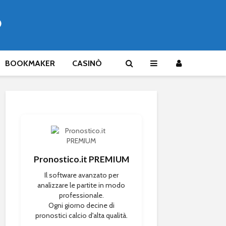
®
BOOKMAKER
CASINÒ
Pronostico.it PREMIUM
Il software avanzato per
analizzare le partite in modo
professionale.
Ogni giorno decine di
pronostici calcio d'alta qualità.