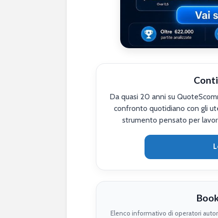
Conti
Da quasi 20 anni su QuoteScomme
confronto quotidiano con gli ute
strumento pensato per lavor
L
Book
Elenco informativo di operatori auto