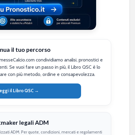
nua il tuo percorso
sseCalcio.com condividiamo analisi, pronostici e
nti. Se vuoi fare un passo in più, il Libro QSC è lo
are con più metodo, ordine e consapevolezza.
eggi il Libro QSC →
maker legali ADM
rizzati ADM. Per quote, condizioni, mercati e regolamenti