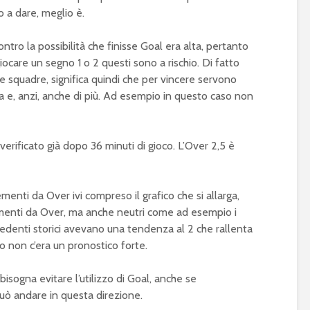
o a dare, meglio è.
ntro la possibilità che finisse Goal era alta, pertanto
ocare un segno 1 o 2 questi sono a rischio. Di fatto
e squadre, significa quindi che per vincere servono
a e, anzi, anche di più. Ad esempio in questo caso non
 verificato già dopo 36 minuti di gioco. L’Over 2,5 è
enti da Over ivi compreso il grafico che si allarga,
ementi da Over, ma anche neutri come ad esempio i
ecedenti storici avevano una tendenza al 2 che rallenta
do non c’era un pronostico forte.
bisogna evitare l’utilizzo di Goal, anche se
può andare in questa direzione.