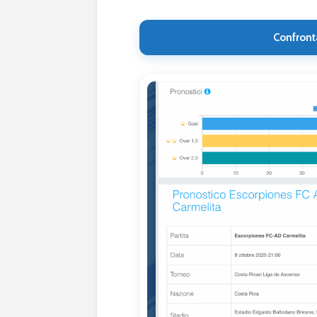
Confront