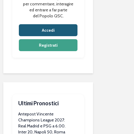
per commentare, interagire
ed entrare a far parte
del Popolo QSC.
Accedi
Registrati
Ultimi Pronostici
Antepost Vincente
Champions League 2027:
Real Madrid e PSG a 6.00.
Inter 20, Napoli 50, Roma