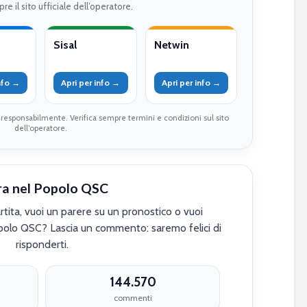
re il sito ufficiale dell’operatore.
Sisal
Netwin
info →
Apri per info →
Apri per info →
 responsabilmente. Verifica sempre termini e condizioni sul sito
dell’operatore.
ra nel Popolo QSC
tita, vuoi un parere su un pronostico o vuoi
polo QSC? Lascia un commento: saremo felici di
risponderti.
144.570
commenti