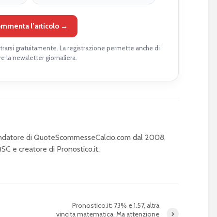
mmenta l’articolo →
rarsi gratuitamente. La registrazione permette anche di
re la newsletter giornaliera.
Fondatore di QuoteScommesseCalcio.com dal 2008,
C e creatore di Pronostico.it.
Pronostico.it: 73% e 1.57, altra
vincita matematica. Ma attenzione