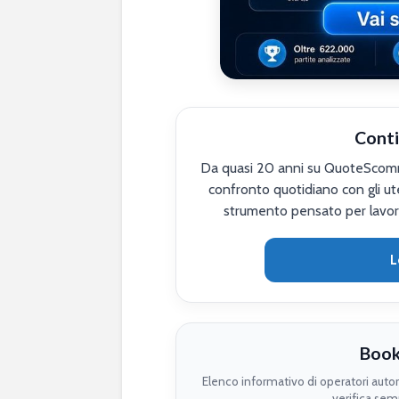
Conti
Da quasi 20 anni su QuoteScomme
confronto quotidiano con gli ute
strumento pensato per lavor
L
Book
Elenco informativo di operatori auto
verifica semp