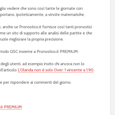
lio vedere che sono così tante le giornate con
e portano, ipoteticamente, a vincite matematiche.
 anche se Pronostico.it fornisce così tanti pronostici
e un sito di supporto alle analisi delle partite e che
ole migliorare la propria precisione.
 Metodo QSC insieme a Pronostico.it PREMIUM.
degli utenti, ad esempio invito chi ancora non lo
ll’articolo
L’Olanda non è solo Over: 1 vincente a 1.90
.
 per rispondere ai commenti del giorno.
co.it PREMIUM