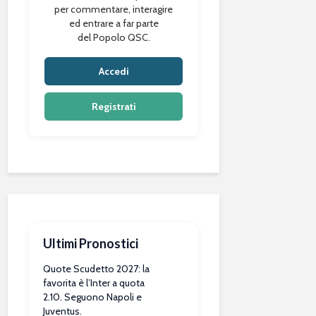
per commentare, interagire
ed entrare a far parte
del Popolo QSC.
Accedi
Registrati
Ultimi Pronostici
Quote Scudetto 2027: la
favorita è l’Inter a quota
2.10. Seguono Napoli e
Juventus.