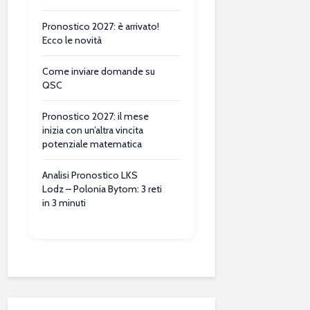
Pronostico 2027: è arrivato!
Ecco le novità
Come inviare domande su
QSC
Pronostico 2027: il mese
inizia con un’altra vincita
potenziale matematica
Analisi Pronostico LKS
Lodz – Polonia Bytom: 3 reti
in 3 minuti