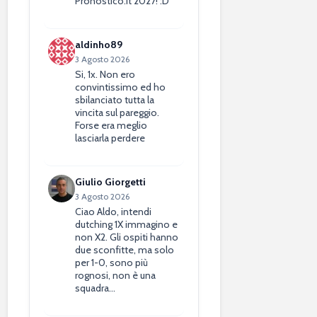
Pronostico.it 2027! :D
aldinho89
3 Agosto 2026
Si, 1x. Non ero
convintissimo ed ho
sbilanciato tutta la
vincita sul pareggio.
Forse era meglio
lasciarla perdere
Giulio Giorgetti
3 Agosto 2026
Ciao Aldo, intendi
dutching 1X immagino e
non X2. Gli ospiti hanno
due sconfitte, ma solo
per 1-0, sono più
rognosi, non è una
squadra…