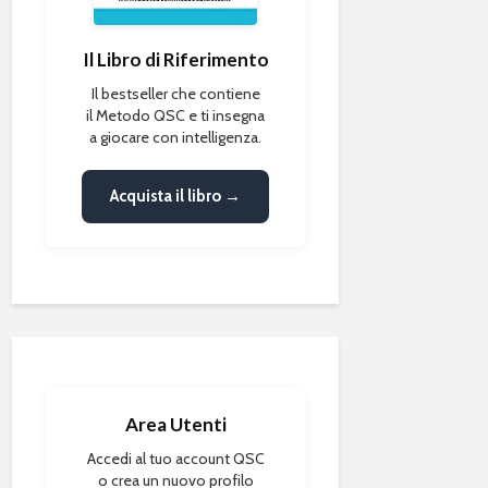
Il Libro di Riferimento
Il bestseller che contiene
il Metodo QSC e ti insegna
a giocare con intelligenza.
Acquista il libro →
Area Utenti
Accedi al tuo account QSC
o crea un nuovo profilo