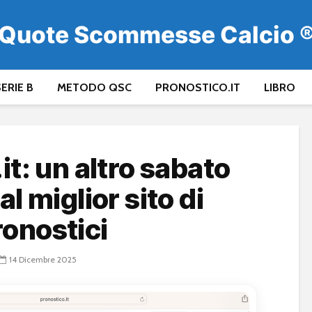
Quote Scommesse Calcio 
ERIE B
METODO QSC
PRONOSTICO.IT
LIBRO
it: un altro sabato
al miglior sito di
ronostici
14 Dicembre 2025