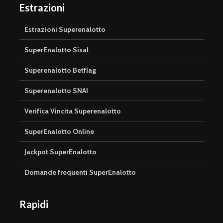
Estrazioni
Estrazioni Superenalotto
SuperEnalotto Sisal
Superenalotto Betflag
Superenalotto SNAI
Verifica Vincita Superenalotto
SuperEnalotto Online
Jackpot SuperEnalotto
Domande frequenti SuperEnalotto
Rapidi