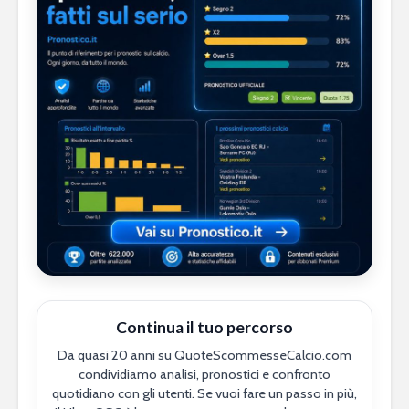
Continua il tuo percorso
Da quasi 20 anni su QuoteScommesseCalcio.com
condividiamo analisi, pronostici e confronto
quotidiano con gli utenti. Se vuoi fare un passo in più,