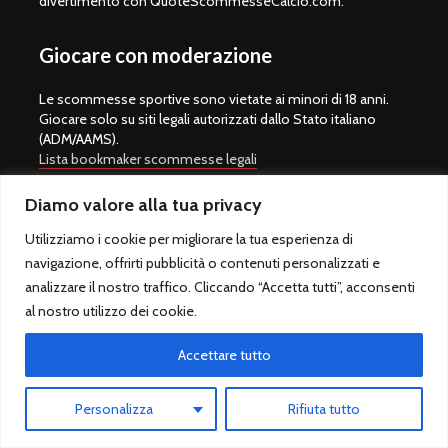
divertimento con QuoteScommesseCalcio.com.
Giocare con moderazione
Le scommesse sportive sono vietate ai minori di 18 anni.
Giocare solo su siti legali autorizzati dallo Stato italiano
(ADM/AAMS).
Lista bookmaker scommesse legali
Betting Exchange ®
Diamo valore alla tua privacy
Pronostico.it
Utilizziamo i cookie per migliorare la tua esperienza di
navigazione, offrirti pubblicità o contenuti personalizzati e
Pronostico.it PREMIUM
analizzare il nostro traffico. Cliccando “Accetta tutti”, acconsenti
al nostro utilizzo dei cookie.
Copyright © 2008-2026.
Quote Scommesse Calcio
Sito Ufficiale -
Accettare tutto
Un progetto di
Giulio Giorgetti
. Quote Scommesse Calcio ® è un
marchio registrato.
Personalizza
Rifiuta tutto
Quote Scommesse Calcio fornisce pronostici sulle principali
competizioni sportive. Il gioco in Italia è regolamentato dall'Agenzia