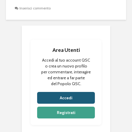
Inserisci commento
Area Utenti
Accedi al tuo account QSC
o crea un nuovo profilo
per commentare, interagire
ed entrare a far parte
del Popolo QSC.
Accedi
Registrati