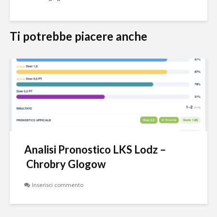
Ti potrebbe piacere anche
Analisi Pronostico LKS Lodz –
Chrobry Glogow
Inserisci commento