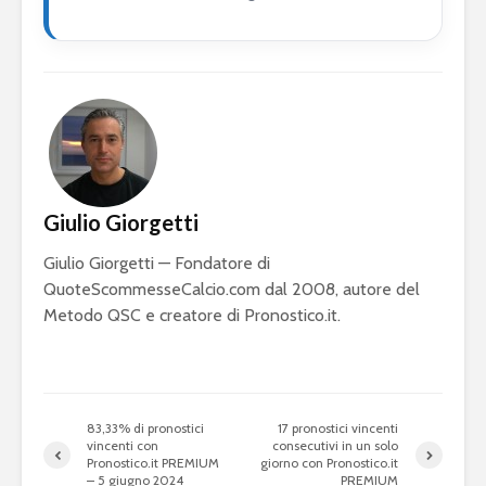
Giulio Giorgetti
Giulio Giorgetti — Fondatore di
QuoteScommesseCalcio.com dal 2008, autore del
Metodo QSC e creatore di Pronostico.it.
83,33% di pronostici
17 pronostici vincenti
vincenti con
consecutivi in un solo
Pronostico.it PREMIUM
giorno con Pronostico.it
– 5 giugno 2024
PREMIUM