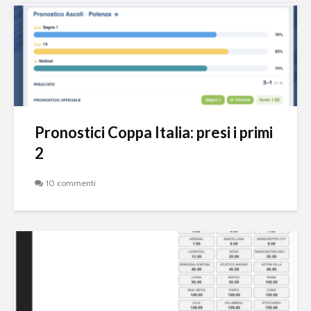
Pronostici Coppa Italia: presi i primi
2
10 commenti