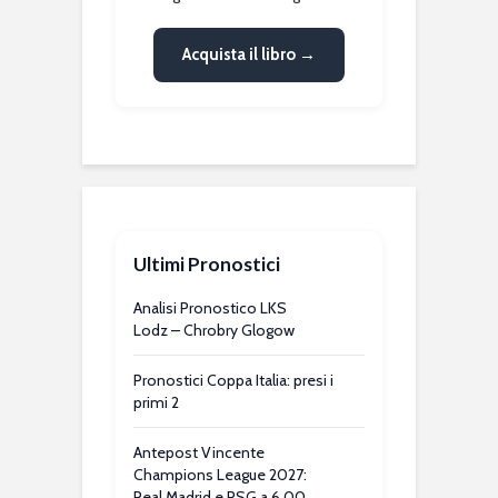
Acquista il libro →
Ultimi Pronostici
Analisi Pronostico LKS
Lodz – Chrobry Glogow
Pronostici Coppa Italia: presi i
primi 2
Antepost Vincente
Champions League 2027:
Real Madrid e PSG a 6.00.