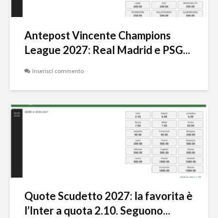
Antepost Vincente Champions
League 2027: Real Madrid e PSG...
Inserisci commento
Quote Scudetto 2027: la favorita è
l’Inter a quota 2.10. Seguono...