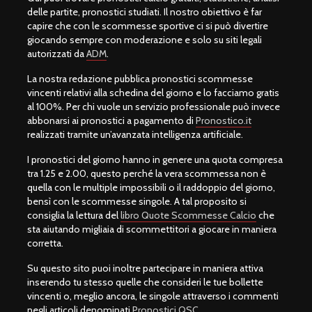
delle partite, pronostici studiati. Il nostro obiettivo è far
capire che con le scommesse sportive ci si può divertire
giocando sempre con moderazione e solo su siti legali
autorizzati da
ADM
.
La nostra redazione pubblica pronostici scommesse
vincenti relativi alla schedina del giorno e lo facciamo gratis
al 100%. Per chi vuole un servizio professionale può invece
abbonarsi ai pronostici a pagamento di
Pronostico.it
realizzati tramite un’avanzata intelligenza artificiale.
I pronostici del giorno hanno in genere una quota compresa
tra 1.25 e 2.00, questo perché la vera scommessa non è
quella con le multiple impossibili o il raddoppio del giorno,
bensì con le scommesse singole. A tal proposito si
consiglia la lettura del
libro Quote Scommesse Calcio
che
sta aiutando migliaia di scommettitori a giocare in maniera
corretta.
Su questo sito puoi inoltre partecipare in maniera attiva
inserendo tu stesso quelle che consideri le tue bollette
vincenti o, meglio ancora, le singole attraverso i commenti
negli articoli denominati
Pronostici QSC
.