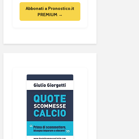
Abbonati a Pronostico.it
PREMIUM →