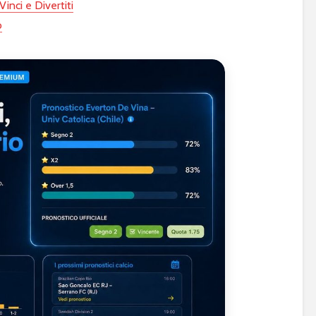
inci e Divertiti
o