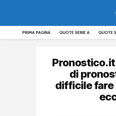
PRIMA PAGINA
QUOTE SERIE A
QUOTE S
Pronostico.it
di pronost
difficile far
ecc