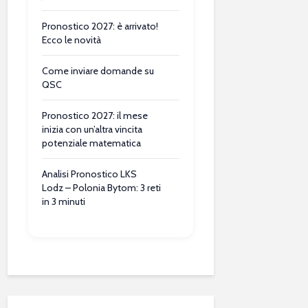
Pronostico 2027: è arrivato!
Ecco le novità
Come inviare domande su
QSC
Pronostico 2027: il mese
inizia con un’altra vincita
potenziale matematica
Analisi Pronostico LKS
Lodz – Polonia Bytom: 3 reti
in 3 minuti