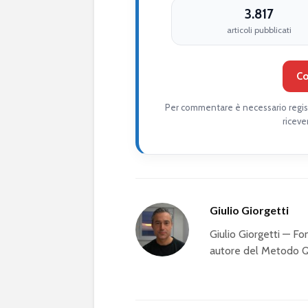
3.817
articoli pubblicati
Co
Per commentare è necessario regist
riceve
Giulio Giorgetti
Giulio Giorgetti — 
autore del Metodo QS