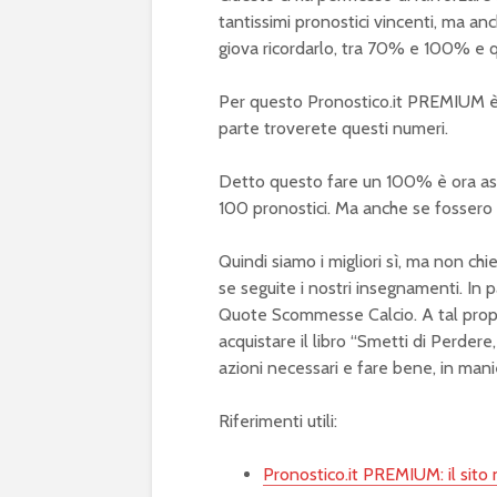
tantissimi pronostici vincenti, ma anc
giova ricordarlo, tra 70% e 100% e q
Per questo Pronostico.it PREMIUM è i
parte troverete questi numeri.
Detto questo fare un 100% è ora assai
100 pronostici. Ma anche se fossero 
Quindi siamo i migliori sì, ma non chie
se seguite i nostri insegnamenti. In 
Quote Scommesse Calcio. A tal propo
acquistare il libro “Smetti di Perdere
azioni necessari e fare bene, in man
Riferimenti utili:
Pronostico.it PREMIUM: il sito n