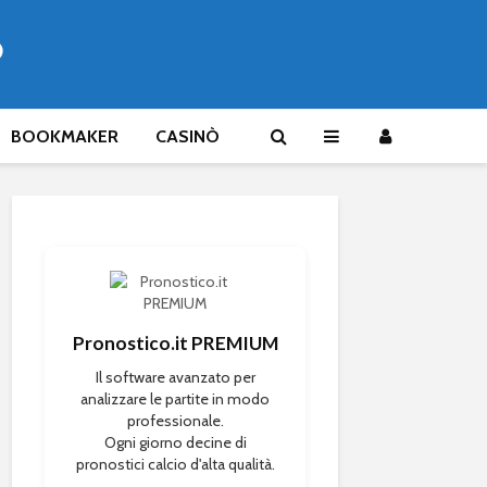
®
BOOKMAKER
CASINÒ
Pronostico.it PREMIUM
Il software avanzato per
analizzare le partite in modo
professionale.
Ogni giorno decine di
pronostici calcio d'alta qualità.