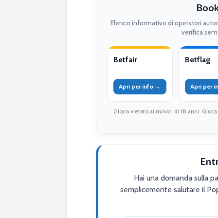
Book
Elenco informativo di operatori auto
verifica semp
Betfair
Betflag
Apri per info →
Apri per 
Gioco vietato ai minori di 18 anni. Gioca
Ent
Hai una domanda sulla par
semplicemente salutare il Po