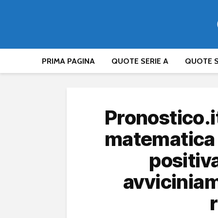
PRIMA PAGINA
QUOTE SERIE A
QUOTE S
Pronostico.i
matematica a
positiva
avviciniam