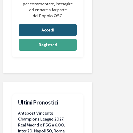
per commentare, interagire
ed entrare a far parte
del Popolo QSC.
Accedi
Registrati
Ultimi Pronostici
Antepost Vincente
Champions League 2027:
Real Madrid e PSG a 6.00.
Inter 20, Napoli 50, Roma