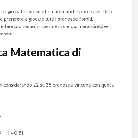
tà di giornate con vincite matematiche potenziali. Dico
prendere e giocare tutti i pronostici forniti.
le fare pronostici vincenti e mai e poi mai andrebbe
ensare.
ta Matematica di
i considerando 22 su 28 pronostici vincenti con quota
6
51 – 1 =
0.51