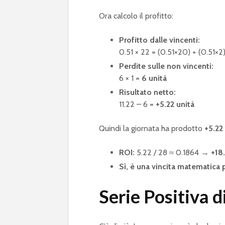
Ora calcolo il profitto:
Profitto dalle vincenti:
0.51 × 22 = (0.51×20) + (0.51×2
Perdite sulle non vincenti:
6 × 1 =
6 unità
Risultato netto:
11.22 – 6 =
+5.22 unità
Quindi la giornata ha prodotto
+5.22
ROI:
5.22 / 28 ≈ 0.1864 →
+18
Sì, è una vincita matematica
Serie Positiva d