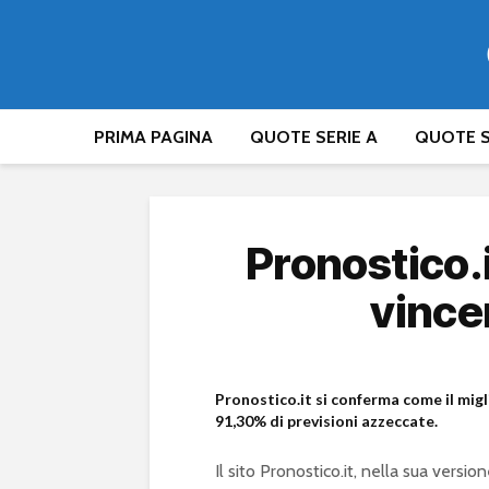
PRIMA PAGINA
QUOTE SERIE A
QUOTE S
Pronostico.i
vincen
Pronostico.it si conferma come il miglio
91,30% di previsioni azzeccate.
Il sito Pronostico.it, nella sua vers