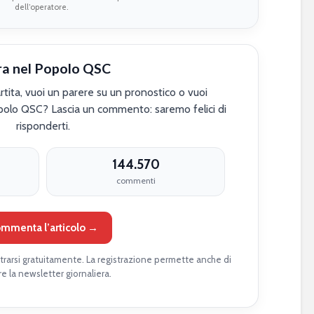
dell’operatore.
ra nel Popolo QSC
tita, vuoi un parere su un pronostico o vuoi
polo QSC? Lascia un commento: saremo felici di
risponderti.
144.570
commenti
mmenta l’articolo →
rarsi gratuitamente. La registrazione permette anche di
re la newsletter giornaliera.