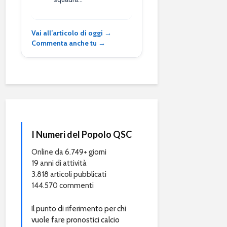
Vai all’articolo di oggi →
Commenta anche tu →
I Numeri del Popolo QSC
Online da 6.749+ giorni
19 anni di attività
3.818 articoli pubblicati
144.570 commenti
Il punto di riferimento per chi
vuole fare pronostici calcio