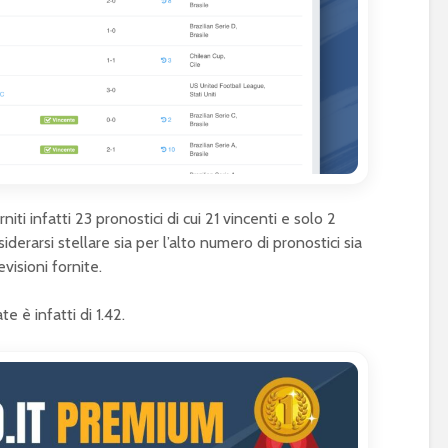
iti infatti 23 pronostici di cui 21 vincenti e solo 2
derarsi stellare sia per l’alto numero di pronostici sia
visioni fornite.
 è infatti di 1.42.