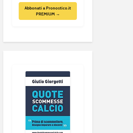
Abbonati a Pronostico.it
PREMIUM →