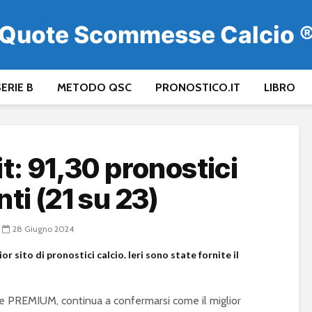
Quote Scommesse Calcio 
ERIE B
METODO QSC
PRONOSTICO.IT
LIBRO
t: 91,30 pronostici
ti (21 su 23)
28 Giugno 2024
r sito di pronostici calcio. Ieri sono state fornite il
ione PREMIUM, continua a confermarsi come il miglior