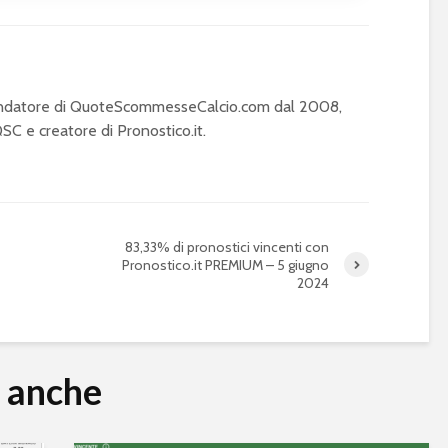
Fondatore di QuoteScommesseCalcio.com dal 2008,
C e creatore di Pronostico.it.
83,33% di pronostici vincenti con
Pronostico.it PREMIUM – 5 giugno
2024
e anche