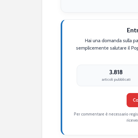
Ent
Hai una domanda sulla par
semplicemente salutare il Po
3.818
articoli pubblicati
Co
Per commentare è necessario regist
riceve