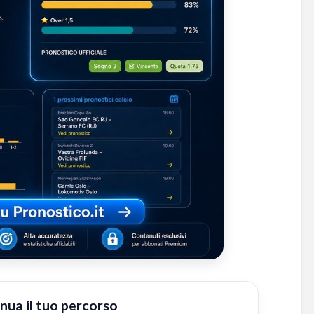
nua il tuo percorso