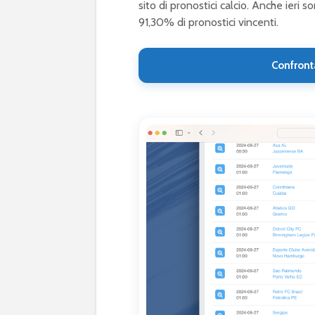
sito di pronostici calcio. Anche ieri 
91,30% di pronostici vincenti.
Confront