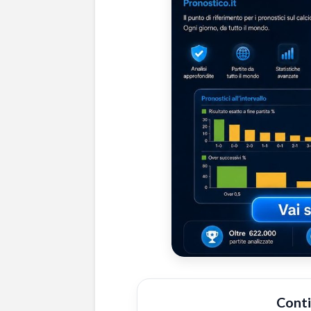
Conti