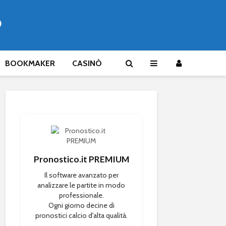
®
BOOKMAKER
CASINÒ
Pronostico.it PREMIUM
Il software avanzato per
analizzare le partite in modo
professionale.
Ogni giorno decine di
pronostici calcio d'alta qualità.