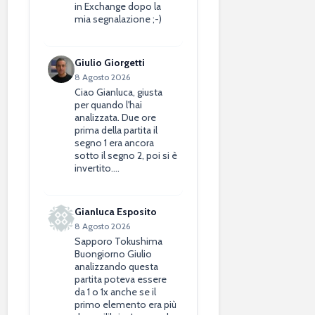
in Exchange dopo la
mia segnalazione ;-)
Giulio Giorgetti
8 Agosto 2026
Ciao Gianluca, giusta
per quando l'hai
analizzata. Due ore
prima della partita il
segno 1 era ancora
sotto il segno 2, poi si è
invertito.…
Gianluca Esposito
8 Agosto 2026
Sapporo Tokushima
Buongiorno Giulio
analizzando questa
partita poteva essere
da 1 o 1x anche se il
primo elemento era più