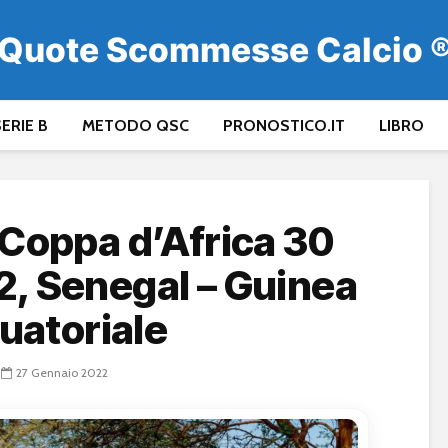
Quote Scommesse Calcio 
ERIE B
METODO QSC
PRONOSTICO.IT
LIBRO
 Coppa d’Africa 30
, Senegal – Guinea
uatoriale
27 Gennaio 2022