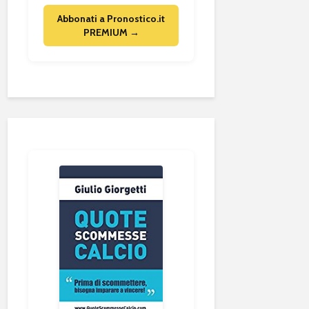
Abbonati a Pronostico.it
PREMIUM →