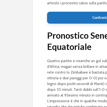
articolo i pronostici calcio sulla partit
Confront
Pronostico Sen
Equatoriale
Quattro partite e neanche un gol sub
d’Africa, magari senza brillare in att
rete contro lo Zimbabwe è bastata pe
vittoria e due pareggi per 0-0) poi va
legno dopo pochi secondi di Manè) c
dopo 55 minuti. Tanti dubbi sull’1-0 d
arrivato al 95esimo minuto in contro
L’impressione è che in qualche mod
squadra che davanti ha combinato po