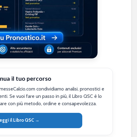
nua il tuo percorso
sseCalcio.com condividiamo analisi, pronostici e
nti. Se vuoi fare un passo in più, il Libro QSC è lo
are con più metodo, ordine e consapevolezza.
eggi il Libro QSC →