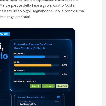
le tre partite della fase a gironi, contro Costa
ncassato un solo gol, segnandone uno, e contro il Mali
tempi regolamentari.