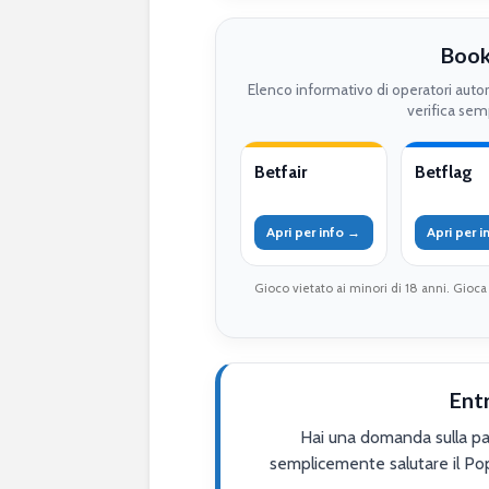
Book
Elenco informativo di operatori auto
verifica semp
Betfair
Betflag
Apri per info →
Apri per 
Gioco vietato ai minori di 18 anni. Gioca
Ent
Hai una domanda sulla par
semplicemente salutare il Po