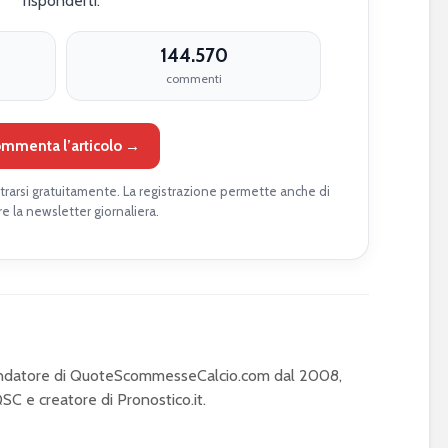
risponderti.
144.570
commenti
mmenta l’articolo →
rarsi gratuitamente. La registrazione permette anche di
re la newsletter giornaliera.
Fondatore di QuoteScommesseCalcio.com dal 2008,
C e creatore di Pronostico.it.