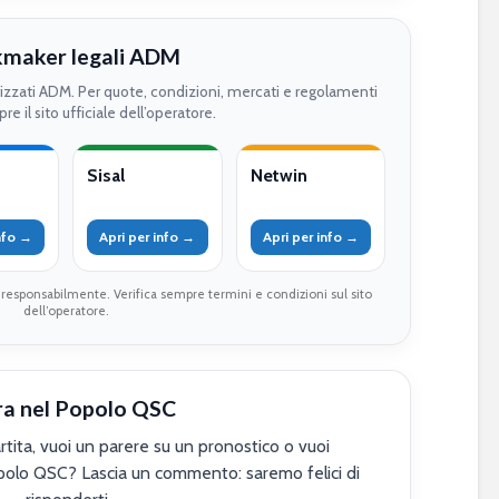
maker legali ADM
rizzati ADM. Per quote, condizioni, mercati e regolamenti
re il sito ufficiale dell’operatore.
Sisal
Netwin
info →
Apri per info →
Apri per info →
 responsabilmente. Verifica sempre termini e condizioni sul sito
dell’operatore.
ra nel Popolo QSC
tita, vuoi un parere su un pronostico o vuoi
polo QSC? Lascia un commento: saremo felici di