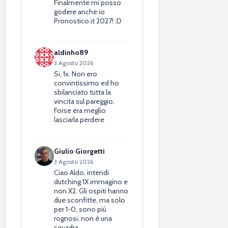
Finalmente mi posso
godere anche io
Pronostico.it 2027! :D
aldinho89
3 Agosto 2026
Si, 1x. Non ero
convintissimo ed ho
sbilanciato tutta la
vincita sul pareggio.
Forse era meglio
lasciarla perdere
Giulio Giorgetti
3 Agosto 2026
Ciao Aldo, intendi
dutching 1X immagino e
non X2. Gli ospiti hanno
due sconfitte, ma solo
per 1-0, sono più
rognosi, non è una
squadra…