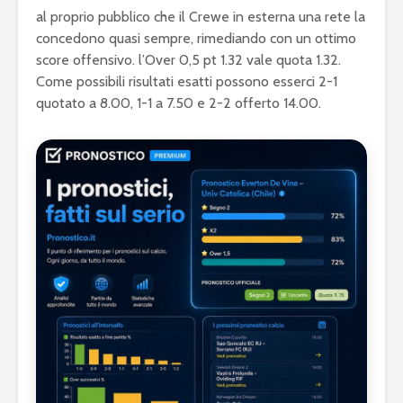
al proprio pubblico che il Crewe in esterna una rete la
concedono quasi sempre, rimediando con un ottimo
score offensivo. l’Over 0,5 pt 1.32 vale quota 1.32.
Come possibili risultati esatti possono esserci 2-1
quotato a 8.00, 1-1 a 7.50 e 2-2 offerto 14.00.