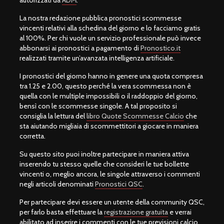
La nostra redazione pubblica pronostici scommesse
vincenti relativi alla schedina del giorno e lo facciamo gratis
al 100%. Per chi vuole un servizio professionale può invece
abbonarsi ai pronostici a pagamento di
Pronostico.it
realizzati tramite un’avanzata intelligenza artificiale.
I pronostici del giorno hanno in genere una quota compresa
tra 1.25 e 2.00, questo perché la vera scommessa non è
quella con le multiple impossibili o il raddoppio del giorno,
bensì con le scommesse singole. A tal proposito si
consiglia la lettura del
libro Quote Scommesse Calcio
che
sta aiutando migliaia di scommettitori a giocare in maniera
corretta.
Su questo sito puoi inoltre partecipare in maniera attiva
inserendo tu stesso quelle che consideri le tue bollette
vincenti o, meglio ancora, le singole attraverso i commenti
negli articoli denominati
Pronostici QSC
.
Per partecipare devi essere un utente della community QSC,
per farlo basta effettuare la
registrazione gratuita
e verrai
abilitato ad inserire i commenti con le tue previsioni calcio.