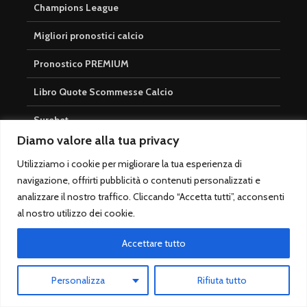
Champions League
Migliori pronostici calcio
Pronostico PREMIUM
Libro Quote Scommesse Calcio
Surebet
Diamo valore alla tua privacy
Cosa sono i Pronostici Aperti?
Utilizziamo i cookie per migliorare la tua esperienza di
Cosa sono i Pronostici Calcistici
navigazione, offrirti pubblicità o contenuti personalizzati e
analizzare il nostro traffico. Cliccando “Accetta tutti”, acconsenti
Pronostici tutto l’anno
al nostro utilizzo dei cookie.
Accettare tutto
Login
Personalizza
Rifiuta tutto
Registrati