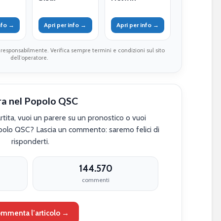
info →
Apri per info →
Apri per info →
 responsabilmente. Verifica sempre termini e condizioni sul sito
dell’operatore.
ra nel Popolo QSC
tita, vuoi un parere su un pronostico o vuoi
polo QSC? Lascia un commento: saremo felici di
risponderti.
144.570
commenti
mmenta l’articolo →