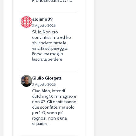
Pronostico.it 2027! :D
aldinho89
3 Agosto 2026
Si, 1x. Non ero
convintissimo ed ho
sbilanciato tutta la
vincita sul pareggio.
Forse era meglio
lasciarla perdere
Giulio Giorgetti
3 Agosto 2026
Ciao Aldo, intendi
dutching 1X immagino e
non X2. Gli ospiti hanno
due sconfitte, ma solo
per 1-0, sono più
rognosi, non è una
squadra…