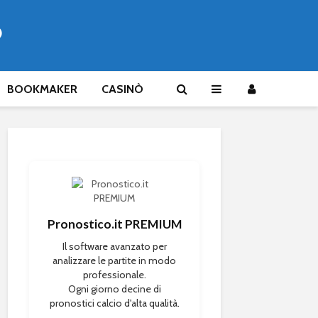
®
BOOKMAKER
CASINÒ
Pronostico.it PREMIUM
Il software avanzato per
analizzare le partite in modo
professionale.
Ogni giorno decine di
pronostici calcio d'alta qualità.