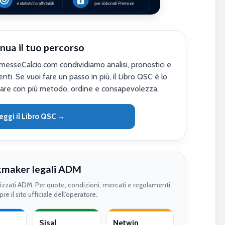
nua il tuo percorso
sseCalcio.com condividiamo analisi, pronostici e
nti. Se vuoi fare un passo in più, il Libro QSC è lo
are con più metodo, ordine e consapevolezza.
eggi il Libro QSC →
maker legali ADM
rizzati ADM. Per quote, condizioni, mercati e regolamenti
re il sito ufficiale dell’operatore.
Sisal
Netwin