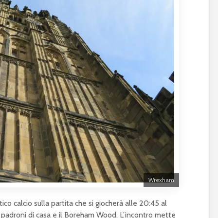
Wrexham
ico calcio sulla partita che si giocherà alle 20:45 al
padroni di casa e il Boreham Wood. L’incontro mette