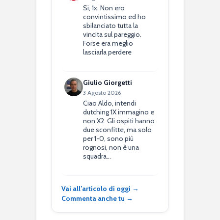
Si, 1x. Non ero
convintissimo ed ho
sbilanciato tutta la
vincita sul pareggio.
Forse era meglio
lasciarla perdere
Giulio Giorgetti
3 Agosto 2026
Ciao Aldo, intendi
dutching 1X immagino e
non X2. Gli ospiti hanno
due sconfitte, ma solo
per 1-0, sono più
rognosi, non è una
squadra…
Vai all’articolo di oggi →
Commenta anche tu →