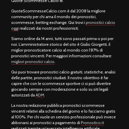
Quote Scommesse Calcio ®.
QuoteScommesseCalcio.com è dal 2008 la migliore
community per chi ama il mondo dei pronostici,
scommesse, betting exchange. Qui trovi i
pronostici calcio
oggi
realizzati dai nostri professionisti.
Siamo online da 14 anni, tutti sono passati prima o poi per
noi. L’amministratore storico del sito è Giulio Giorgetti, il
miglior pronosticatore calcio al mondo con l’87% di
pronostici vincenti. Per maggiori informazioni consultare:
migliori pronostici calcio
.
Qui puoi trovare pronostici calcio gratuiti, statistiche, analisi
delle partite, pronostici studiati. Il nostro obiettivo è far
capire che con le scommesse sportive ci si può divertire
giocando sempre con moderazione e solo su siti legali
autorizzati da
ADM
.
La nostra redazione pubblica pronostici scommesse
vincenti relativi alla schedina del giorno e lo facciamo gratis
al 100%. Per chi vuole un servizio professionale può invece
abbonarsi ai pronostici a pagamento di
Pronostico.it
realizzati tramite un’avanzata intelligenza artificiale.