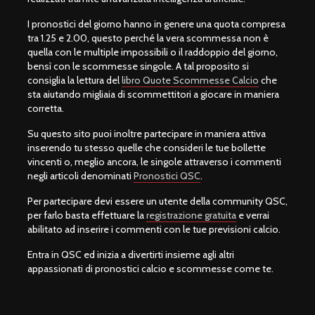
I pronostici del giorno hanno in genere una quota compresa
tra 1.25 e 2.00, questo perché la vera scommessa non è
quella con le multiple impossibili o il raddoppio del giorno,
bensì con le scommesse singole. A tal proposito si
consiglia la lettura del
libro Quote Scommesse Calcio
che
sta aiutando migliaia di scommettitori a giocare in maniera
corretta.
Su questo sito puoi inoltre partecipare in maniera attiva
inserendo tu stesso quelle che consideri le tue bollette
vincenti o, meglio ancora, le singole attraverso i commenti
negli articoli denominati
Pronostici QSC
.
Per partecipare devi essere un utente della community QSC,
per farlo basta effettuare la
registrazione gratuita
e verrai
abilitato ad inserire i commenti con le tue previsioni calcio.
Entra in QSC ed inizia a divertirti insieme agli altri
appassionati di pronostici calcio e scommesse come te.