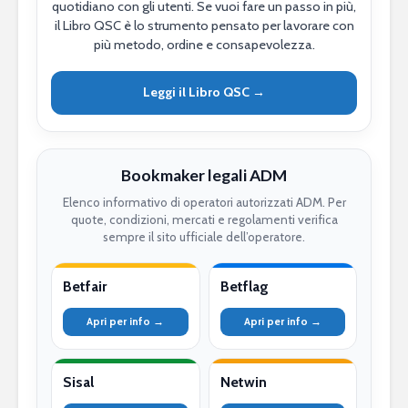
quotidiano con gli utenti. Se vuoi fare un passo in più,
il Libro QSC è lo strumento pensato per lavorare con
più metodo, ordine e consapevolezza.
Leggi il Libro QSC →
Bookmaker legali ADM
Elenco informativo di operatori autorizzati ADM. Per
quote, condizioni, mercati e regolamenti verifica
sempre il sito ufficiale dell’operatore.
Betfair
Betflag
Apri per info →
Apri per info →
Sisal
Netwin