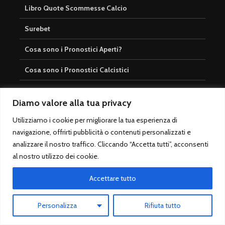
Libro Quote Scommesse Calcio
Surebet
Cosa sono i Pronostici Aperti?
Cosa sono i Pronostici Calcistici
Pronostici tutto l’anno
Diamo valore alla tua privacy
Utilizziamo i cookie per migliorare la tua esperienza di
navigazione, offrirti pubblicità o contenuti personalizzati e
Login
analizzare il nostro traffico. Cliccando “Accetta tutti”, acconsenti
al nostro utilizzo dei cookie.
Registrati
Accedi
Accettare tutto
Iscrivi alla Newsletter
Personalizza
Rifiuta tutto