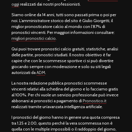
oggi
realizzati dai nostri professionisti.
Siamo online da 14 anni, tutti sono passati prima o poi per
noi. L’amministratore storico del sito è Giulio Giorgetti, il
miglior pronosticatore calcio al mondo con l’87% di
pronostici vincenti. Per maggiori informazioni consultare:
migliori pronostici calcio
.
Qui puoi trovare pronostici calcio gratuiti, statistiche, analisi
delle partite, pronostici studiati. Il nostro obiettivo è far
capire che con le scommesse sportive ci si può divertire
giocando sempre con moderazione e solo su siti legali
autorizzati da
ADM
.
La nostra redazione pubblica pronostici scommesse
vincenti relativi alla schedina del giorno e lo facciamo gratis
al 100%. Per chi vuole un servizio professionale può invece
abbonarsi ai pronostici a pagamento di
Pronostico.it
realizzati tramite un’avanzata intelligenza artificiale.
I pronostici del giorno hanno in genere una quota compresa
tra 1.25 e 2.00, questo perché la vera scommessa non è
quella con le multiple impossibili o il raddoppio del giorno,