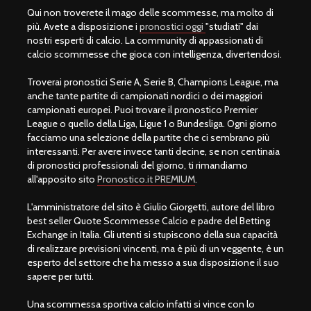
Qui non troverete il mago delle scommesse, ma molto di
più. Avete a disposizione i
pronostici oggi
"studiati" dai
nostri esperti di calcio. La community di appassionati di
calcio scommesse che gioca con intelligenza, divertendosi.
Troverai pronostici Serie A, Serie B, Champions League, ma
anche tante partite di campionati nordici o dei maggiori
campionati europei. Puoi trovare il pronostico Premier
League o quello della Liga, Ligue 1 o Bundesliga. Ogni giorno
facciamo una selezione della partite che ci sembrano più
interessanti. Per avere invece tanti decine, se non centinaia
di pronostici professionali del giorno, ti rimandiamo
all'apposito sito
Pronostico.it PREMIUM
.
L'amministratore del sito è Giulio Giorgetti, autore del libro
best seller Quote Scommesse Calcio e padre del Betting
Exchange in Italia. Gli utenti si stupiscono della sua capacità
di realizzare previsioni vincenti, ma è più di un veggente, è un
esperto del settore che ha messo a sua disposizione il suo
sapere per tutti.
Una scommessa sportiva calcio infatti si vince con lo