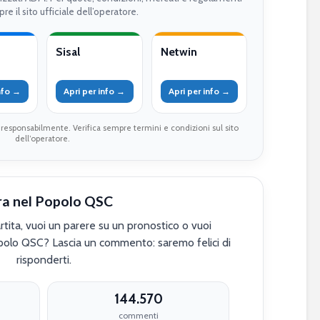
re il sito ufficiale dell’operatore.
Sisal
Netwin
info →
Apri per info →
Apri per info →
 responsabilmente. Verifica sempre termini e condizioni sul sito
dell’operatore.
ra nel Popolo QSC
tita, vuoi un parere su un pronostico o vuoi
polo QSC? Lascia un commento: saremo felici di
risponderti.
144.570
commenti