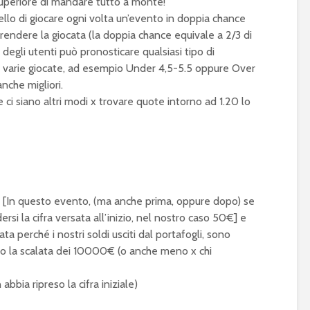
 superiore di mandare tutto a monte!
ello di giocare ogni volta un’evento in doppia chance
prendere la giocata (la doppia chance equivale a 2/3 di
egli utenti può pronosticare qualsiasi tipo di
no varie giocate, ad esempio Under 4,5-5.5 oppure Over
nche migliori.
i siano altri modi x trovare quote intorno ad 1.20 lo
8 [In questo evento, (ma anche prima, oppure dopo) se
rsi la cifra versata all’inizio, nel nostro caso 50€] e
ata perché i nostri soldi usciti dal portafogli, sono
mo la scalata dei 10000€ (o anche meno x chi
bbia ripreso la cifra iniziale)