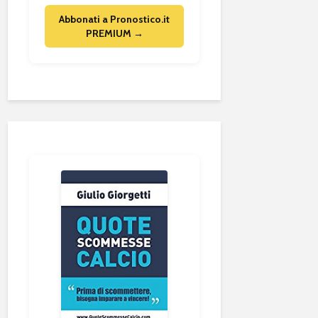
Abbonati a Pronostico.it
PREMIUM →