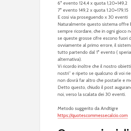
6° evento 124,4 x quota 1,20=149,2
7° evento 149,2 x quota 1.20=179,15
E cosi via proseguendo x 30 eventi
Naturalmente questo sistema offre bu
sempre ricordare, che in ogni gioco 
se queste grosse cifre escono fuori d
ovviamente al primo errore, il sistema 
tutto partendo dal 1° evento ( sper
alternativa).
Vi ricordo inoltre che il nostro obiett
nostri” e ripeto se qualcuno di voi ri
non dovrà far altro che postarle e mett
Detto questo, chiudo il post auguran
noi, verso la scalata dei 30 eventi.
Metodo suggerito da Andtigre
https://quotescommessecalcio.com