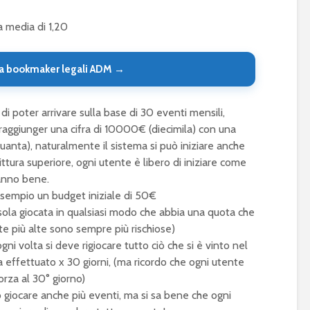
a media di 1,20
a bookmaker legali ADM →
i poter arrivare sulla base di 30 eventi mensili,
 raggiunger una cifra di 10000€ (diecimila) con una
nquanta), naturalmente il sistema si può iniziare anche
ittura superiore, ogni utente è libero di iniziare come
anno bene.
sempio un budget iniziale di 50€
 sola giocata in qualsiasi modo che abbia una quota che
quote più alte sono sempre più rischiose)
ni volta si deve rigiocare tutto ciò che si è vinto nel
 effettuato x 30 giorni, (ma ricordo che ogni utente
orza al 30° giorno)
giocare anche più eventi, ma si sa bene che ogni