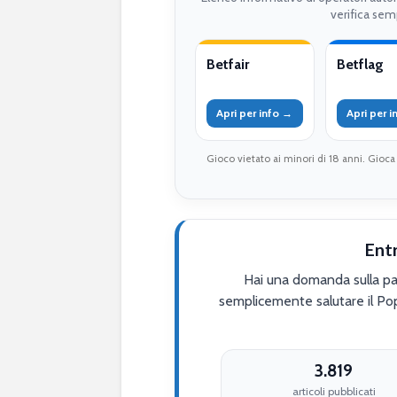
verifica semp
Betfair
Betflag
Apri per info →
Apri per 
Gioco vietato ai minori di 18 anni. Gioca
Ent
Hai una domanda sulla par
semplicemente salutare il Po
3.819
articoli pubblicati