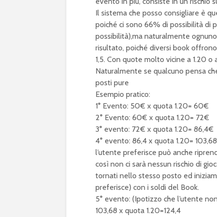
evento in più, consiste in un rischio
Il sistema che posso consigliare è qu
poiché ci sono 66% di possibilità di 
possibilità),ma naturalmente ognuno d
risultato, poiché diversi book offro
1,5. Con quote molto vicine a 1.20 o a
Naturalmente se qualcuno pensa che c
posti pure
Esempio pratico:
1° Evento: 50€ x quota 1.20= 60€
2° Evento: 60€ x quota 1.20= 72€
3° evento: 72€ x quota 1.20= 86,4€
4° evento: 86,4 x quota 1.20= 103,6
l’utente preferisce può anche riprende
così non ci sarà nessun rischio di gioc
tornati nello stesso posto ed inizia
preferisce) con i soldi del Book.
5° evento: (Ipotizzo che l’utente non a
103,68 x quota 1.20=124,4