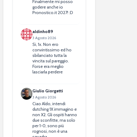
Finalmente mi posso
godere anche io
Pronostico.it 2027! :D
aldinho89
3 Agosto 2026
Si, 1x. Non ero
convintissimo ed ho
sbilanciato tutta la
vincita sul pareggio.
Forse era meglio
lasciarla perdere
Giulio Giorgetti
3 Agosto 2026
Ciao Aldo, intendi
dutching 1X immagino e
non X2. Gli ospiti hanno
due sconfitte, ma solo
per 1-0, sono più
rognosi, non è una
squadra…