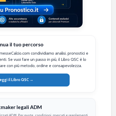
nua il tuo percorso
sseCalcio.com condividiamo analisi, pronostici e
nti. Se vuoi fare un passo in più, il Libro QSC è lo
are con più metodo, ordine e consapevolezza.
eggi il Libro QSC →
maker legali ADM
rizzati ADM. Per quote, condizioni, mercati e regolamenti