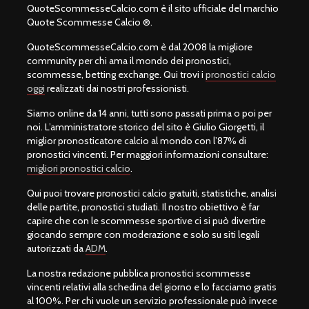
QuoteScommesseCalcio.com è il sito ufficiale del marchio
Quote Scommesse Calcio ®.
QuoteScommesseCalcio.com è dal 2008 la migliore
community per chi ama il mondo dei pronostici,
scommesse, betting exchange. Qui trovi i
pronostici calcio
oggi
realizzati dai nostri professionisti.
Siamo online da 14 anni, tutti sono passati prima o poi per
noi. L’amministratore storico del sito è Giulio Giorgetti, il
miglior pronosticatore calcio al mondo con l’87% di
pronostici vincenti. Per maggiori informazioni consultare:
migliori pronostici calcio
.
Qui puoi trovare pronostici calcio gratuiti, statistiche, analisi
delle partite, pronostici studiati. Il nostro obiettivo è far
capire che con le scommesse sportive ci si può divertire
giocando sempre con moderazione e solo su siti legali
autorizzati da
ADM
.
La nostra redazione pubblica pronostici scommesse
vincenti relativi alla schedina del giorno e lo facciamo gratis
al 100%. Per chi vuole un servizio professionale può invece