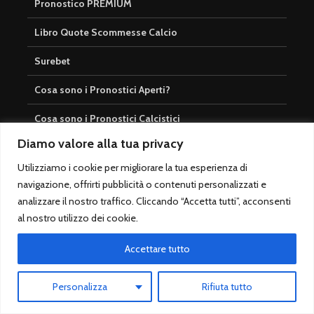
Pronostico PREMIUM
Libro Quote Scommesse Calcio
Surebet
Cosa sono i Pronostici Aperti?
Cosa sono i Pronostici Calcistici
Diamo valore alla tua privacy
Pronostici tutto l’anno
Utilizziamo i cookie per migliorare la tua esperienza di
navigazione, offrirti pubblicità o contenuti personalizzati e
analizzare il nostro traffico. Cliccando “Accetta tutti”, acconsenti
Login
al nostro utilizzo dei cookie.
Registrati
Accettare tutto
Accedi
Personalizza
Rifiuta tutto
Iscrivi alla Newsletter