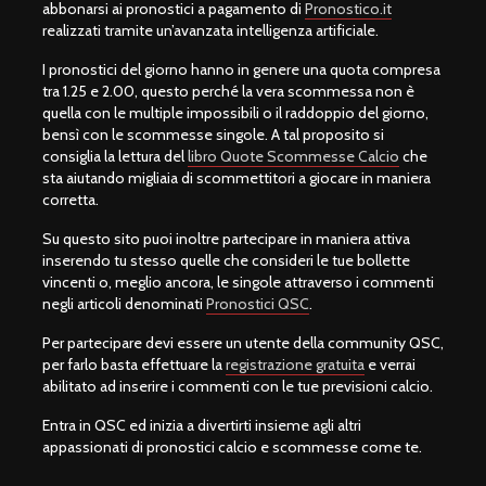
abbonarsi ai pronostici a pagamento di
Pronostico.it
realizzati tramite un’avanzata intelligenza artificiale.
I pronostici del giorno hanno in genere una quota compresa
tra 1.25 e 2.00, questo perché la vera scommessa non è
quella con le multiple impossibili o il raddoppio del giorno,
bensì con le scommesse singole. A tal proposito si
consiglia la lettura del
libro Quote Scommesse Calcio
che
sta aiutando migliaia di scommettitori a giocare in maniera
corretta.
Su questo sito puoi inoltre partecipare in maniera attiva
inserendo tu stesso quelle che consideri le tue bollette
vincenti o, meglio ancora, le singole attraverso i commenti
negli articoli denominati
Pronostici QSC
.
Per partecipare devi essere un utente della community QSC,
per farlo basta effettuare la
registrazione gratuita
e verrai
abilitato ad inserire i commenti con le tue previsioni calcio.
Entra in QSC ed inizia a divertirti insieme agli altri
appassionati di pronostici calcio e scommesse come te.