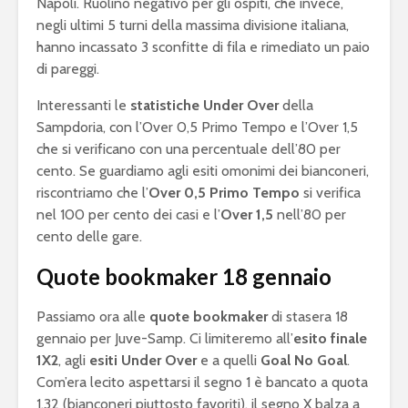
Napoli. Ruolino negativo per gli ospiti, che invece,
negli ultimi 5 turni della massima divisione italiana,
hanno incassato 3 sconfitte di fila e rimediato un paio
di pareggi.
Interessanti le
statistiche Under Over
della
Sampdoria, con l’Over 0,5 Primo Tempo e l’Over 1,5
che si verificano con una percentuale dell’80 per
cento. Se guardiamo agli esiti omonimi dei bianconeri,
riscontriamo che l’
Over 0,5 Primo Tempo
si verifica
nel 100 per cento dei casi e l’
Over 1,5
nell’80 per
cento delle gare.
Quote bookmaker 18 gennaio
Passiamo ora alle
quote bookmaker
di stasera 18
gennaio per Juve-Samp. Ci limiteremo all’
esito finale
1X2
, agli
esiti
Under Over
e a quelli
Goal No Goal
.
Com’era lecito aspettarsi il segno 1 è bancato a quota
1.32 (bianconeri piuttosto favoriti), il segno X balza a